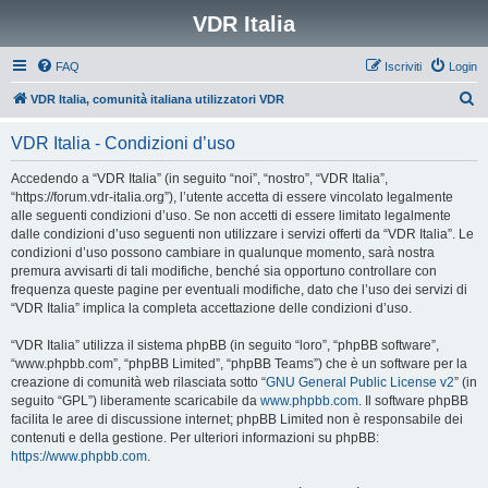
VDR Italia
FAQ
Iscriviti
Login
C
VDR Italia, comunità italiana utilizzatori VDR
e
VDR Italia - Condizioni d’uso
r
c
Accedendo a “VDR Italia” (in seguito “noi”, “nostro”, “VDR Italia”,
“https://forum.vdr-italia.org”), l’utente accetta di essere vincolato legalmente
a
alle seguenti condizioni d’uso. Se non accetti di essere limitato legalmente
dalle condizioni d’uso seguenti non utilizzare i servizi offerti da “VDR Italia”. Le
condizioni d’uso possono cambiare in qualunque momento, sarà nostra
premura avvisarti di tali modifiche, benché sia opportuno controllare con
frequenza queste pagine per eventuali modifiche, dato che l’uso dei servizi di
“VDR Italia” implica la completa accettazione delle condizioni d’uso.
“VDR Italia” utilizza il sistema phpBB (in seguito “loro”, “phpBB software”,
“www.phpbb.com”, “phpBB Limited”, “phpBB Teams”) che è un software per la
creazione di comunità web rilasciata sotto “
GNU General Public License v2
” (in
seguito “GPL”) liberamente scaricabile da
www.phpbb.com
. Il software phpBB
facilita le aree di discussione internet; phpBB Limited non è responsabile dei
contenuti e della gestione. Per ulteriori informazioni su phpBB:
https://www.phpbb.com
.