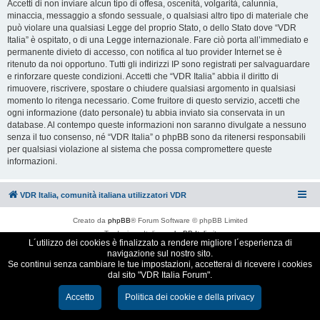
Accetti di non inviare alcun tipo di offesa, oscenità, volgarità, calunnia,
minaccia, messaggio a sfondo sessuale, o qualsiasi altro tipo di materiale che
può violare una qualsiasi Legge del proprio Stato, o dello Stato dove “VDR
Italia” è ospitato, o di una Legge internazionale. Fare ciò porta all’immediato e
permanente divieto di accesso, con notifica al tuo provider Internet se è
ritenuto da noi opportuno. Tutti gli indirizzi IP sono registrati per salvaguardare
e rinforzare queste condizioni. Accetti che “VDR Italia” abbia il diritto di
rimuovere, riscrivere, spostare o chiudere qualsiasi argomento in qualsiasi
momento lo ritenga necessario. Come fruitore di questo servizio, accetti che
ogni informazione (dato personale) tu abbia inviato sia conservata in un
database. Al contempo queste informazioni non saranno divulgate a nessuno
senza il tuo consenso, né “VDR Italia” o phpBB sono da ritenersi responsabili
per qualsiasi violazione al sistema che possa compromettere queste
informazioni.
VDR Italia, comunità italiana utilizzatori VDR
Creato da
phpBB
® Forum Software © phpBB Limited
Traduzione Italiana
phpBB-Italia.it
L´utilizzo dei cookies è finalizzato a rendere migliore l´esperienza di
Cookie e Privacy
navigazione sul nostro sito.
Se continui senza cambiare le tue impostazioni, accetterai di ricevere i cookies
dal sito "VDR Italia Forum".
Accetto
Politica dei cookie e della privacy