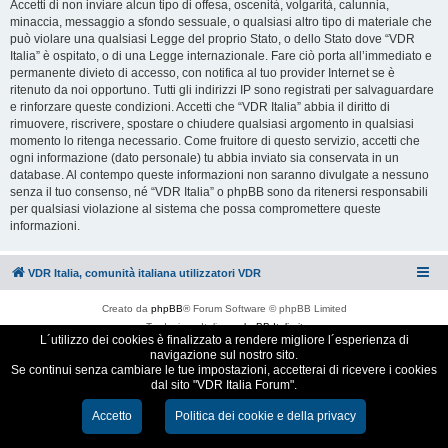
Accetti di non inviare alcun tipo di offesa, oscenità, volgarità, calunnia,
minaccia, messaggio a sfondo sessuale, o qualsiasi altro tipo di materiale che
può violare una qualsiasi Legge del proprio Stato, o dello Stato dove “VDR
Italia” è ospitato, o di una Legge internazionale. Fare ciò porta all’immediato e
permanente divieto di accesso, con notifica al tuo provider Internet se è
ritenuto da noi opportuno. Tutti gli indirizzi IP sono registrati per salvaguardare
e rinforzare queste condizioni. Accetti che “VDR Italia” abbia il diritto di
rimuovere, riscrivere, spostare o chiudere qualsiasi argomento in qualsiasi
momento lo ritenga necessario. Come fruitore di questo servizio, accetti che
ogni informazione (dato personale) tu abbia inviato sia conservata in un
database. Al contempo queste informazioni non saranno divulgate a nessuno
senza il tuo consenso, né “VDR Italia” o phpBB sono da ritenersi responsabili
per qualsiasi violazione al sistema che possa compromettere queste
informazioni.
VDR Italia, comunità italiana utilizzatori VDR
Creato da
phpBB
® Forum Software © phpBB Limited
Traduzione Italiana
phpBB-Italia.it
L´utilizzo dei cookies è finalizzato a rendere migliore l´esperienza di
Cookie e Privacy
navigazione sul nostro sito.
Se continui senza cambiare le tue impostazioni, accetterai di ricevere i cookies
dal sito "VDR Italia Forum".
Accetto
Politica dei cookie e della privacy