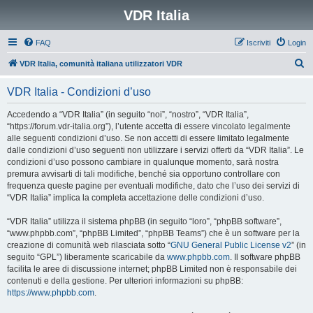
VDR Italia
FAQ
Iscriviti
Login
C
VDR Italia, comunità italiana utilizzatori VDR
e
VDR Italia - Condizioni d’uso
r
c
Accedendo a “VDR Italia” (in seguito “noi”, “nostro”, “VDR Italia”,
“https://forum.vdr-italia.org”), l’utente accetta di essere vincolato legalmente
a
alle seguenti condizioni d’uso. Se non accetti di essere limitato legalmente
dalle condizioni d’uso seguenti non utilizzare i servizi offerti da “VDR Italia”. Le
condizioni d’uso possono cambiare in qualunque momento, sarà nostra
premura avvisarti di tali modifiche, benché sia opportuno controllare con
frequenza queste pagine per eventuali modifiche, dato che l’uso dei servizi di
“VDR Italia” implica la completa accettazione delle condizioni d’uso.
“VDR Italia” utilizza il sistema phpBB (in seguito “loro”, “phpBB software”,
“www.phpbb.com”, “phpBB Limited”, “phpBB Teams”) che è un software per la
creazione di comunità web rilasciata sotto “
GNU General Public License v2
” (in
seguito “GPL”) liberamente scaricabile da
www.phpbb.com
. Il software phpBB
facilita le aree di discussione internet; phpBB Limited non è responsabile dei
contenuti e della gestione. Per ulteriori informazioni su phpBB:
https://www.phpbb.com
.