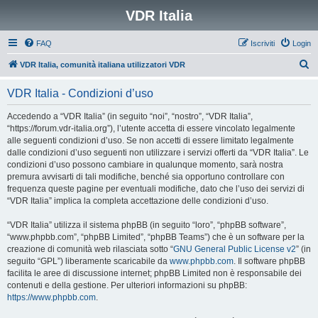
VDR Italia
FAQ
Iscriviti
Login
C
VDR Italia, comunità italiana utilizzatori VDR
e
VDR Italia - Condizioni d’uso
r
c
Accedendo a “VDR Italia” (in seguito “noi”, “nostro”, “VDR Italia”,
“https://forum.vdr-italia.org”), l’utente accetta di essere vincolato legalmente
a
alle seguenti condizioni d’uso. Se non accetti di essere limitato legalmente
dalle condizioni d’uso seguenti non utilizzare i servizi offerti da “VDR Italia”. Le
condizioni d’uso possono cambiare in qualunque momento, sarà nostra
premura avvisarti di tali modifiche, benché sia opportuno controllare con
frequenza queste pagine per eventuali modifiche, dato che l’uso dei servizi di
“VDR Italia” implica la completa accettazione delle condizioni d’uso.
“VDR Italia” utilizza il sistema phpBB (in seguito “loro”, “phpBB software”,
“www.phpbb.com”, “phpBB Limited”, “phpBB Teams”) che è un software per la
creazione di comunità web rilasciata sotto “
GNU General Public License v2
” (in
seguito “GPL”) liberamente scaricabile da
www.phpbb.com
. Il software phpBB
facilita le aree di discussione internet; phpBB Limited non è responsabile dei
contenuti e della gestione. Per ulteriori informazioni su phpBB:
https://www.phpbb.com
.