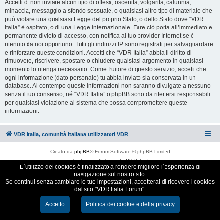
Accetti di non inviare alcun tipo di offesa, oscenità, volgarità, calunnia,
minaccia, messaggio a sfondo sessuale, o qualsiasi altro tipo di materiale che
può violare una qualsiasi Legge del proprio Stato, o dello Stato dove “VDR
Italia” è ospitato, o di una Legge internazionale. Fare ciò porta all’immediato e
permanente divieto di accesso, con notifica al tuo provider Internet se è
ritenuto da noi opportuno. Tutti gli indirizzi IP sono registrati per salvaguardare
e rinforzare queste condizioni. Accetti che “VDR Italia” abbia il diritto di
rimuovere, riscrivere, spostare o chiudere qualsiasi argomento in qualsiasi
momento lo ritenga necessario. Come fruitore di questo servizio, accetti che
ogni informazione (dato personale) tu abbia inviato sia conservata in un
database. Al contempo queste informazioni non saranno divulgate a nessuno
senza il tuo consenso, né “VDR Italia” o phpBB sono da ritenersi responsabili
per qualsiasi violazione al sistema che possa compromettere queste
informazioni.
VDR Italia, comunità italiana utilizzatori VDR
Creato da
phpBB
® Forum Software © phpBB Limited
Traduzione Italiana
phpBB-Italia.it
L´utilizzo dei cookies è finalizzato a rendere migliore l´esperienza di
Cookie e Privacy
navigazione sul nostro sito.
Se continui senza cambiare le tue impostazioni, accetterai di ricevere i cookies
dal sito "VDR Italia Forum".
Accetto
Politica dei cookie e della privacy