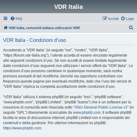
VDR Italia
FAQ
Iscriviti
Login
C
VDR Italia, comunità italiana utilizzatori VDR
e
VDR Italia - Condizioni d’uso
r
c
Accedendo a “VDR Italia” (in seguito “noi”, “nostro”, “VDR Italia”,
“https://forum.vdr-italia.org”), l’utente accetta di essere vincolato legalmente
a
alle seguenti condizioni d’uso. Se non accetti di essere limitato legalmente
dalle condizioni d’uso seguenti non utilizzare i servizi offerti da “VDR Italia”. Le
condizioni d’uso possono cambiare in qualunque momento, sarà nostra
premura avvisarti di tali modifiche, benché sia opportuno controllare con
frequenza queste pagine per eventuali modifiche, dato che l’uso dei servizi di
“VDR Italia” implica la completa accettazione delle condizioni d’uso.
“VDR Italia” utilizza il sistema phpBB (in seguito “loro”, “phpBB software”,
“www.phpbb.com”, “phpBB Limited”, “phpBB Teams”) che è un software per la
creazione di comunità web rilasciata sotto “
GNU General Public License v2
” (in
seguito “GPL”) liberamente scaricabile da
www.phpbb.com
. Il software phpBB
facilita le aree di discussione internet; phpBB Limited non è responsabile dei
contenuti e della gestione. Per ulteriori informazioni su phpBB:
https://www.phpbb.com
.