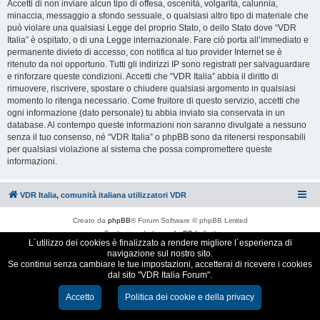
Accetti di non inviare alcun tipo di offesa, oscenità, volgarità, calunnia,
minaccia, messaggio a sfondo sessuale, o qualsiasi altro tipo di materiale che
può violare una qualsiasi Legge del proprio Stato, o dello Stato dove “VDR
Italia” è ospitato, o di una Legge internazionale. Fare ciò porta all’immediato e
permanente divieto di accesso, con notifica al tuo provider Internet se è
ritenuto da noi opportuno. Tutti gli indirizzi IP sono registrati per salvaguardare
e rinforzare queste condizioni. Accetti che “VDR Italia” abbia il diritto di
rimuovere, riscrivere, spostare o chiudere qualsiasi argomento in qualsiasi
momento lo ritenga necessario. Come fruitore di questo servizio, accetti che
ogni informazione (dato personale) tu abbia inviato sia conservata in un
database. Al contempo queste informazioni non saranno divulgate a nessuno
senza il tuo consenso, né “VDR Italia” o phpBB sono da ritenersi responsabili
per qualsiasi violazione al sistema che possa compromettere queste
informazioni.
VDR Italia, comunità italiana utilizzatori VDR
Creato da
phpBB
® Forum Software © phpBB Limited
Traduzione Italiana
phpBB-Italia.it
L´utilizzo dei cookies è finalizzato a rendere migliore l´esperienza di
Cookie e Privacy
navigazione sul nostro sito.
Se continui senza cambiare le tue impostazioni, accetterai di ricevere i cookies
dal sito "VDR Italia Forum".
Accetto
Politica dei cookie e della privacy