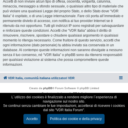
Accetti di non inviare alcun tipo di offesa, oscenità, volgarità, calunnia,
minaccia, messaggio a sfondo sessuale, o qualsiasi altro tipo di materiale che
può violare una qualsiasi Legge del proprio Stato, o dello Stato dove “VDR
Italia” è ospitato, o di una Legge internazionale. Fare ciò porta all’immediato e
permanente divieto di accesso, con notifica al tuo provider Internet se è
ritenuto da noi opportuno. Tutti gli indirizzi IP sono registrati per salvaguardare
e rinforzare queste condizioni. Accetti che “VDR Italia” abbia il diritto di
rimuovere, riscrivere, spostare o chiudere qualsiasi argomento in qualsiasi
momento lo ritenga necessario. Come fruitore di questo servizio, accetti che
ogni informazione (dato personale) tu abbia inviato sia conservata in un
database. Al contempo queste informazioni non saranno divulgate a nessuno
senza il tuo consenso, né “VDR Italia” o phpBB sono da ritenersi responsabili
per qualsiasi violazione al sistema che possa compromettere queste
informazioni.
VDR Italia, comunità italiana utilizzatori VDR
Creato da
phpBB
® Forum Software © phpBB Limited
Traduzione Italiana
phpBB-Italia.it
L´utilizzo dei cookies è finalizzato a rendere migliore l´esperienza di
Cookie e Privacy
navigazione sul nostro sito.
Se continui senza cambiare le tue impostazioni, accetterai di ricevere i cookies
dal sito "VDR Italia Forum".
Accetto
Politica dei cookie e della privacy