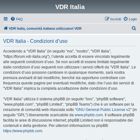
VDR Italia
FAQ
Iscriviti
Login
C
VDR Italia, comunità italiana utilizzatori VDR
e
VDR Italia - Condizioni d’uso
r
c
Accedendo a “VDR Italia” (in seguito “noi”, “nostro”, “VDR Italia”,
“https://forum.vdr-italia.org”), l’utente accetta di essere vincolato legalmente
a
alle seguenti condizioni d’uso. Se non accetti di essere limitato legalmente
dalle condizioni d’uso seguenti non utilizzare i servizi offerti da “VDR Italia”. Le
condizioni d’uso possono cambiare in qualunque momento, sarà nostra
premura avvisarti di tali modifiche, benché sia opportuno controllare con
frequenza queste pagine per eventuali modifiche, dato che l’uso dei servizi di
“VDR Italia” implica la completa accettazione delle condizioni d’uso.
“VDR Italia” utilizza il sistema phpBB (in seguito “loro”, “phpBB software”,
“www.phpbb.com”, “phpBB Limited”, “phpBB Teams”) che è un software per la
creazione di comunità web rilasciata sotto “
GNU General Public License v2
” (in
seguito “GPL”) liberamente scaricabile da
www.phpbb.com
. Il software phpBB
facilita le aree di discussione internet; phpBB Limited non è responsabile dei
contenuti e della gestione. Per ulteriori informazioni su phpBB:
https://www.phpbb.com
.