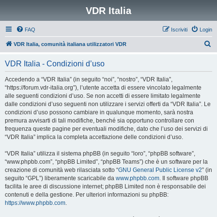
VDR Italia
FAQ
Iscriviti
Login
C
VDR Italia, comunità italiana utilizzatori VDR
e
VDR Italia - Condizioni d’uso
r
c
Accedendo a “VDR Italia” (in seguito “noi”, “nostro”, “VDR Italia”,
“https://forum.vdr-italia.org”), l’utente accetta di essere vincolato legalmente
a
alle seguenti condizioni d’uso. Se non accetti di essere limitato legalmente
dalle condizioni d’uso seguenti non utilizzare i servizi offerti da “VDR Italia”. Le
condizioni d’uso possono cambiare in qualunque momento, sarà nostra
premura avvisarti di tali modifiche, benché sia opportuno controllare con
frequenza queste pagine per eventuali modifiche, dato che l’uso dei servizi di
“VDR Italia” implica la completa accettazione delle condizioni d’uso.
“VDR Italia” utilizza il sistema phpBB (in seguito “loro”, “phpBB software”,
“www.phpbb.com”, “phpBB Limited”, “phpBB Teams”) che è un software per la
creazione di comunità web rilasciata sotto “
GNU General Public License v2
” (in
seguito “GPL”) liberamente scaricabile da
www.phpbb.com
. Il software phpBB
facilita le aree di discussione internet; phpBB Limited non è responsabile dei
contenuti e della gestione. Per ulteriori informazioni su phpBB:
https://www.phpbb.com
.