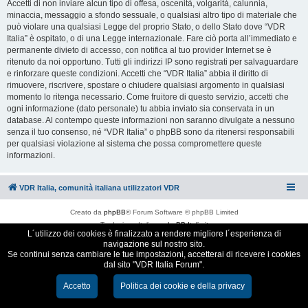
Accetti di non inviare alcun tipo di offesa, oscenità, volgarità, calunnia,
minaccia, messaggio a sfondo sessuale, o qualsiasi altro tipo di materiale che
può violare una qualsiasi Legge del proprio Stato, o dello Stato dove “VDR
Italia” è ospitato, o di una Legge internazionale. Fare ciò porta all’immediato e
permanente divieto di accesso, con notifica al tuo provider Internet se è
ritenuto da noi opportuno. Tutti gli indirizzi IP sono registrati per salvaguardare
e rinforzare queste condizioni. Accetti che “VDR Italia” abbia il diritto di
rimuovere, riscrivere, spostare o chiudere qualsiasi argomento in qualsiasi
momento lo ritenga necessario. Come fruitore di questo servizio, accetti che
ogni informazione (dato personale) tu abbia inviato sia conservata in un
database. Al contempo queste informazioni non saranno divulgate a nessuno
senza il tuo consenso, né “VDR Italia” o phpBB sono da ritenersi responsabili
per qualsiasi violazione al sistema che possa compromettere queste
informazioni.
VDR Italia, comunità italiana utilizzatori VDR
Creato da
phpBB
® Forum Software © phpBB Limited
Traduzione Italiana
phpBB-Italia.it
L´utilizzo dei cookies è finalizzato a rendere migliore l´esperienza di
Cookie e Privacy
navigazione sul nostro sito.
Se continui senza cambiare le tue impostazioni, accetterai di ricevere i cookies
dal sito "VDR Italia Forum".
Accetto
Politica dei cookie e della privacy