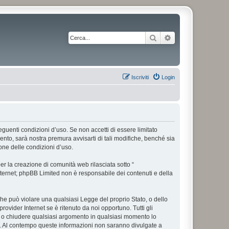
Cerca
Ricerca avanzata
Iscriviti
Login
 seguenti condizioni d’uso. Se non accetti di essere limitato
nto, sarà nostra premura avvisarti di tali modifiche, benché sia
one delle condizioni d’uso.
r la creazione di comunità web rilasciata sotto “
 internet; phpBB Limited non è responsabile dei contenuti e della
 che può violare una qualsiasi Legge del proprio Stato, o dello
rovider Internet se è ritenuto da noi opportuno. Tutti gli
tare o chiudere qualsiasi argomento in qualsiasi momento lo
se. Al contempo queste informazioni non saranno divulgate a