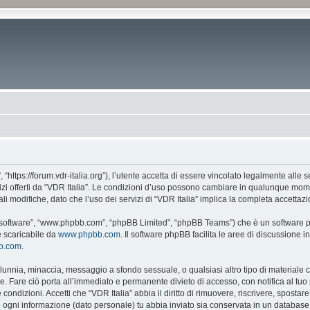
, “https://forum.vdr-italia.org”), l’utente accetta di essere vincolato legalmente alle
vizi offerti da “VDR Italia”. Le condizioni d’uso possono cambiare in qualunque mome
 modifiche, dato che l’uso dei servizi di “VDR Italia” implica la completa accettazi
BB software”, “www.phpbb.com”, “phpBB Limited”, “phpBB Teams”) che è un software pe
e scaricabile da
www.phpbb.com
. Il software phpBB facilita le aree di discussione
bb.com
.
 calunnia, minaccia, messaggio a sfondo sessuale, o qualsiasi altro tipo di materiale
. Fare ciò porta all’immediato e permanente divieto di accesso, con notifica al tuo p
e condizioni. Accetti che “VDR Italia” abbia il diritto di rimuovere, riscrivere, spos
he ogni informazione (dato personale) tu abbia inviato sia conservata in un databa