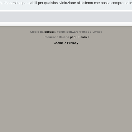
 ritenersi responsabili per qualsiasi violazione al sistema che possa compromette
Creato da
phpBB
® Forum Software © phpBB Limited
Traduzione Italiana
phpBB-Italia.it
Cookie e Privacy