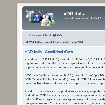
VDR Italia
Comunità italiana utilizzatori VDR
Collegamenti Rapidi
FAQ
VDR Italia, comunità italiana utilizzatori VDR
VDR Italia - Condizioni d’uso
Accedendo a “VDR Italia” (in seguito “noi”, “nostro”, “VDR Italia”
legalmente dalle condizioni d’uso seguenti non utilizzare i ser
opportuno controllare con frequenza queste pagine per eventuali
“VDR Italia” utilizza il sistema phpBB (in seguito “loro”, “php
GNU General Public License v2
” (in seguito “GPL”) liberament
gestione. Per ulteriori informazioni su phpBB:
https://www.php
Accetti di non inviare alcun tipo di offesa, oscenità, volgarità,
Stato dove “VDR Italia” è ospitato, o di una Legge internazionale
indirizzi IP sono registrati per salvaguardare e rinforzare quest
ritenga necessario. Come fruitore di questo servizio, accetti c