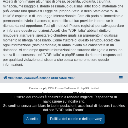
Accetti di non inviare alcun tipo di offesa, oscenità, volgarità, calunnia,
minaccia, messaggio a sfondo sessuale, o qualsiasi altro tipo di materiale che
può violare una qualsiasi Legge del proprio Stato, o dello Stato dove “VDR
Italia” è ospitato, o di una Legge internazionale. Fare ciò porta all’immediato e
permanente divieto di accesso, con notifica al tuo provider Internet se è
ritenuto da noi opportuno. Tutti gli indirizzi IP sono registrati per salvaguardare
e rinforzare queste condizioni. Accetti che “VDR Italia” abbia il diritto di
rimuovere, riscrivere, spostare o chiudere qualsiasi argomento in qualsiasi
momento lo ritenga necessario. Come fruitore di questo servizio, accetti che
ogni informazione (dato personale) tu abbia inviato sia conservata in un
database. Al contempo queste informazioni non saranno divulgate a nessuno
senza il tuo consenso, né “VDR Italia” o phpBB sono da ritenersi responsabili
per qualsiasi violazione al sistema che possa compromettere queste
informazioni.
VDR Italia, comunità italiana utilizzatori VDR
Creato da
phpBB
® Forum Software © phpBB Limited
Traduzione Italiana
phpBB-Italia.it
L´utilizzo dei cookies è finalizzato a rendere migliore l´esperienza di
Cookie e Privacy
navigazione sul nostro sito.
Se continui senza cambiare le tue impostazioni, accetterai di ricevere i cookies
dal sito "VDR Italia Forum".
Accetto
Politica dei cookie e della privacy