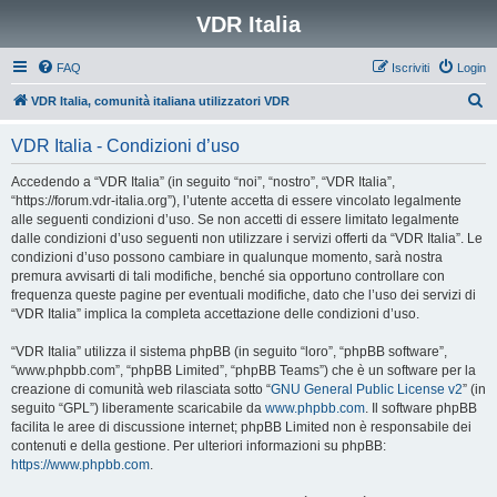
VDR Italia
FAQ
Iscriviti
Login
C
VDR Italia, comunità italiana utilizzatori VDR
e
VDR Italia - Condizioni d’uso
r
c
Accedendo a “VDR Italia” (in seguito “noi”, “nostro”, “VDR Italia”,
“https://forum.vdr-italia.org”), l’utente accetta di essere vincolato legalmente
a
alle seguenti condizioni d’uso. Se non accetti di essere limitato legalmente
dalle condizioni d’uso seguenti non utilizzare i servizi offerti da “VDR Italia”. Le
condizioni d’uso possono cambiare in qualunque momento, sarà nostra
premura avvisarti di tali modifiche, benché sia opportuno controllare con
frequenza queste pagine per eventuali modifiche, dato che l’uso dei servizi di
“VDR Italia” implica la completa accettazione delle condizioni d’uso.
“VDR Italia” utilizza il sistema phpBB (in seguito “loro”, “phpBB software”,
“www.phpbb.com”, “phpBB Limited”, “phpBB Teams”) che è un software per la
creazione di comunità web rilasciata sotto “
GNU General Public License v2
” (in
seguito “GPL”) liberamente scaricabile da
www.phpbb.com
. Il software phpBB
facilita le aree di discussione internet; phpBB Limited non è responsabile dei
contenuti e della gestione. Per ulteriori informazioni su phpBB:
https://www.phpbb.com
.