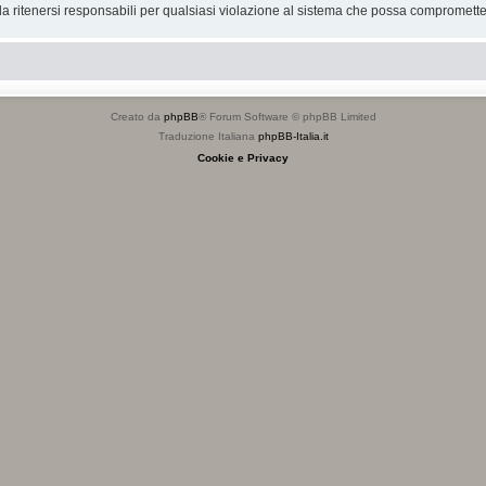
 ritenersi responsabili per qualsiasi violazione al sistema che possa compromette
Creato da
phpBB
® Forum Software © phpBB Limited
Traduzione Italiana
phpBB-Italia.it
Cookie e Privacy