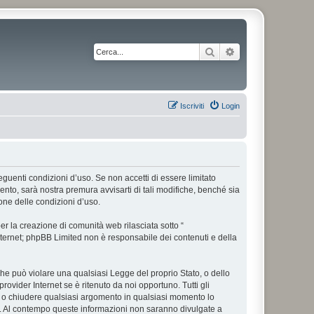
Cerca
Ricerca avanzata
Iscriviti
Login
 seguenti condizioni d’uso. Se non accetti di essere limitato
nto, sarà nostra premura avvisarti di tali modifiche, benché sia
one delle condizioni d’uso.
r la creazione di comunità web rilasciata sotto “
 internet; phpBB Limited non è responsabile dei contenuti e della
 che può violare una qualsiasi Legge del proprio Stato, o dello
rovider Internet se è ritenuto da noi opportuno. Tutti gli
tare o chiudere qualsiasi argomento in qualsiasi momento lo
se. Al contempo queste informazioni non saranno divulgate a