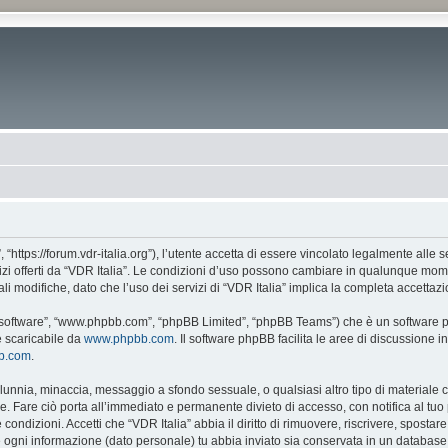
, “https://forum.vdr-italia.org”), l’utente accetta di essere vincolato legalmente alle
vizi offerti da “VDR Italia”. Le condizioni d’uso possono cambiare in qualunque mome
 modifiche, dato che l’uso dei servizi di “VDR Italia” implica la completa accettazi
BB software”, “www.phpbb.com”, “phpBB Limited”, “phpBB Teams”) che è un software pe
e scaricabile da
www.phpbb.com
. Il software phpBB facilita le aree di discussione
bb.com
.
 calunnia, minaccia, messaggio a sfondo sessuale, o qualsiasi altro tipo di materiale
. Fare ciò porta all’immediato e permanente divieto di accesso, con notifica al tuo p
e condizioni. Accetti che “VDR Italia” abbia il diritto di rimuovere, riscrivere, spos
he ogni informazione (dato personale) tu abbia inviato sia conservata in un databa