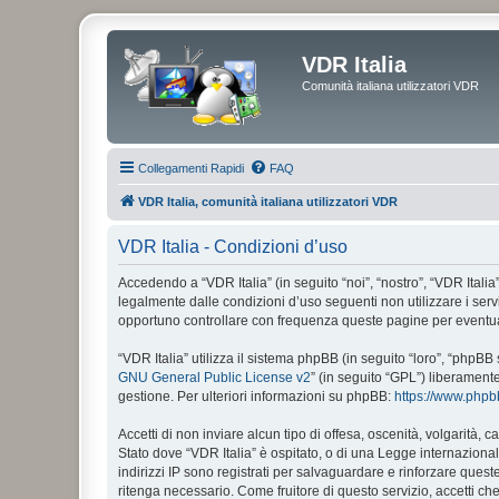
VDR Italia
Comunità italiana utilizzatori VDR
Collegamenti Rapidi
FAQ
VDR Italia, comunità italiana utilizzatori VDR
VDR Italia - Condizioni d’uso
Accedendo a “VDR Italia” (in seguito “noi”, “nostro”, “VDR Italia”
legalmente dalle condizioni d’uso seguenti non utilizzare i ser
opportuno controllare con frequenza queste pagine per eventuali
“VDR Italia” utilizza il sistema phpBB (in seguito “loro”, “php
GNU General Public License v2
” (in seguito “GPL”) liberament
gestione. Per ulteriori informazioni su phpBB:
https://www.php
Accetti di non inviare alcun tipo di offesa, oscenità, volgarità,
Stato dove “VDR Italia” è ospitato, o di una Legge internazionale
indirizzi IP sono registrati per salvaguardare e rinforzare quest
ritenga necessario. Come fruitore di questo servizio, accetti c