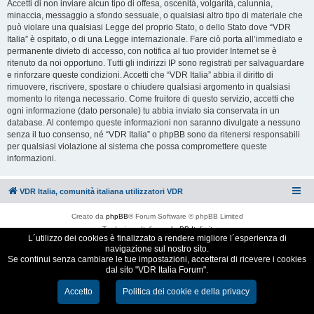
Accetti di non inviare alcun tipo di offesa, oscenità, volgarità, calunnia,
minaccia, messaggio a sfondo sessuale, o qualsiasi altro tipo di materiale che
può violare una qualsiasi Legge del proprio Stato, o dello Stato dove “VDR
Italia” è ospitato, o di una Legge internazionale. Fare ciò porta all’immediato e
permanente divieto di accesso, con notifica al tuo provider Internet se è
ritenuto da noi opportuno. Tutti gli indirizzi IP sono registrati per salvaguardare
e rinforzare queste condizioni. Accetti che “VDR Italia” abbia il diritto di
rimuovere, riscrivere, spostare o chiudere qualsiasi argomento in qualsiasi
momento lo ritenga necessario. Come fruitore di questo servizio, accetti che
ogni informazione (dato personale) tu abbia inviato sia conservata in un
database. Al contempo queste informazioni non saranno divulgate a nessuno
senza il tuo consenso, né “VDR Italia” o phpBB sono da ritenersi responsabili
per qualsiasi violazione al sistema che possa compromettere queste
informazioni.
VDR Italia, comunità italiana utilizzatori VDR
Creato da
phpBB
® Forum Software © phpBB Limited
Traduzione Italiana
phpBB-Italia.it
L´utilizzo dei cookies è finalizzato a rendere migliore l´esperienza di
Cookie e Privacy
navigazione sul nostro sito.
Se continui senza cambiare le tue impostazioni, accetterai di ricevere i cookies
dal sito "VDR Italia Forum".
Accetto
Politica dei cookie e della privacy