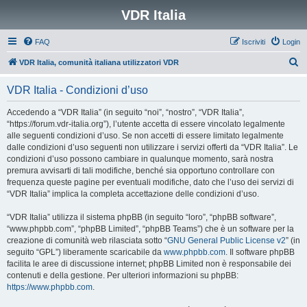
VDR Italia
FAQ
Iscriviti
Login
C
VDR Italia, comunità italiana utilizzatori VDR
e
VDR Italia - Condizioni d’uso
r
c
Accedendo a “VDR Italia” (in seguito “noi”, “nostro”, “VDR Italia”,
“https://forum.vdr-italia.org”), l’utente accetta di essere vincolato legalmente
a
alle seguenti condizioni d’uso. Se non accetti di essere limitato legalmente
dalle condizioni d’uso seguenti non utilizzare i servizi offerti da “VDR Italia”. Le
condizioni d’uso possono cambiare in qualunque momento, sarà nostra
premura avvisarti di tali modifiche, benché sia opportuno controllare con
frequenza queste pagine per eventuali modifiche, dato che l’uso dei servizi di
“VDR Italia” implica la completa accettazione delle condizioni d’uso.
“VDR Italia” utilizza il sistema phpBB (in seguito “loro”, “phpBB software”,
“www.phpbb.com”, “phpBB Limited”, “phpBB Teams”) che è un software per la
creazione di comunità web rilasciata sotto “
GNU General Public License v2
” (in
seguito “GPL”) liberamente scaricabile da
www.phpbb.com
. Il software phpBB
facilita le aree di discussione internet; phpBB Limited non è responsabile dei
contenuti e della gestione. Per ulteriori informazioni su phpBB:
https://www.phpbb.com
.