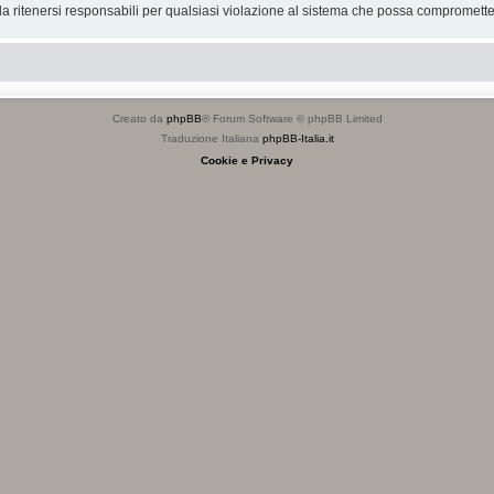
 ritenersi responsabili per qualsiasi violazione al sistema che possa compromette
Creato da
phpBB
® Forum Software © phpBB Limited
Traduzione Italiana
phpBB-Italia.it
Cookie e Privacy