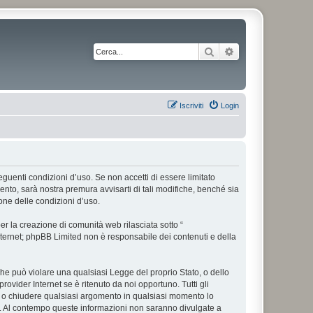
Cerca
Ricerca avanzata
Iscriviti
Login
 seguenti condizioni d’uso. Se non accetti di essere limitato
nto, sarà nostra premura avvisarti di tali modifiche, benché sia
one delle condizioni d’uso.
r la creazione di comunità web rilasciata sotto “
 internet; phpBB Limited non è responsabile dei contenuti e della
 che può violare una qualsiasi Legge del proprio Stato, o dello
rovider Internet se è ritenuto da noi opportuno. Tutti gli
tare o chiudere qualsiasi argomento in qualsiasi momento lo
se. Al contempo queste informazioni non saranno divulgate a