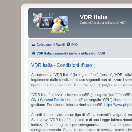
VDR Italia
Comunità italiana utilizzatori VDR
Collegamenti Rapidi
FAQ
VDR Italia, comunità italiana utilizzatori VDR
VDR Italia - Condizioni d’uso
Accedendo a “VDR Italia” (in seguito “noi”, “nostro”, “VDR Italia”
legalmente dalle condizioni d’uso seguenti non utilizzare i ser
opportuno controllare con frequenza queste pagine per eventuali
“VDR Italia” utilizza il sistema phpBB (in seguito “loro”, “php
GNU General Public License v2
” (in seguito “GPL”) liberament
gestione. Per ulteriori informazioni su phpBB:
https://www.php
Accetti di non inviare alcun tipo di offesa, oscenità, volgarità,
Stato dove “VDR Italia” è ospitato, o di una Legge internazionale
indirizzi IP sono registrati per salvaguardare e rinforzare quest
ritenga necessario. Come fruitore di questo servizio, accetti c