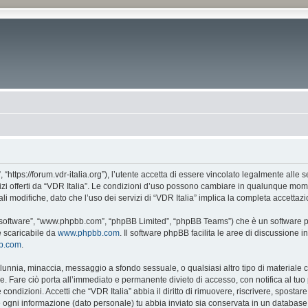
, “https://forum.vdr-italia.org”), l’utente accetta di essere vincolato legalmente alle
vizi offerti da “VDR Italia”. Le condizioni d’uso possono cambiare in qualunque mome
 modifiche, dato che l’uso dei servizi di “VDR Italia” implica la completa accettazi
BB software”, “www.phpbb.com”, “phpBB Limited”, “phpBB Teams”) che è un software pe
e scaricabile da
www.phpbb.com
. Il software phpBB facilita le aree di discussione
bb.com
.
 calunnia, minaccia, messaggio a sfondo sessuale, o qualsiasi altro tipo di materiale
. Fare ciò porta all’immediato e permanente divieto di accesso, con notifica al tuo p
e condizioni. Accetti che “VDR Italia” abbia il diritto di rimuovere, riscrivere, spos
he ogni informazione (dato personale) tu abbia inviato sia conservata in un databa