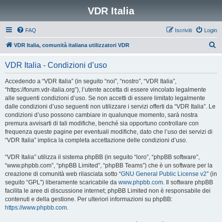
VDR Italia
FAQ
Iscriviti
Login
C
VDR Italia, comunità italiana utilizzatori VDR
e
VDR Italia - Condizioni d’uso
r
c
Accedendo a “VDR Italia” (in seguito “noi”, “nostro”, “VDR Italia”,
“https://forum.vdr-italia.org”), l’utente accetta di essere vincolato legalmente
a
alle seguenti condizioni d’uso. Se non accetti di essere limitato legalmente
dalle condizioni d’uso seguenti non utilizzare i servizi offerti da “VDR Italia”. Le
condizioni d’uso possono cambiare in qualunque momento, sarà nostra
premura avvisarti di tali modifiche, benché sia opportuno controllare con
frequenza queste pagine per eventuali modifiche, dato che l’uso dei servizi di
“VDR Italia” implica la completa accettazione delle condizioni d’uso.
“VDR Italia” utilizza il sistema phpBB (in seguito “loro”, “phpBB software”,
“www.phpbb.com”, “phpBB Limited”, “phpBB Teams”) che è un software per la
creazione di comunità web rilasciata sotto “
GNU General Public License v2
” (in
seguito “GPL”) liberamente scaricabile da
www.phpbb.com
. Il software phpBB
facilita le aree di discussione internet; phpBB Limited non è responsabile dei
contenuti e della gestione. Per ulteriori informazioni su phpBB:
https://www.phpbb.com
.