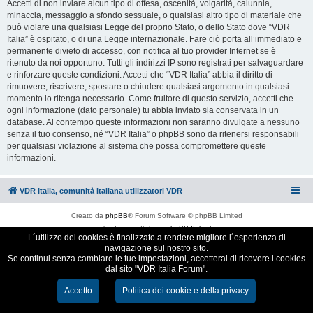
Accetti di non inviare alcun tipo di offesa, oscenità, volgarità, calunnia,
minaccia, messaggio a sfondo sessuale, o qualsiasi altro tipo di materiale che
può violare una qualsiasi Legge del proprio Stato, o dello Stato dove “VDR
Italia” è ospitato, o di una Legge internazionale. Fare ciò porta all’immediato e
permanente divieto di accesso, con notifica al tuo provider Internet se è
ritenuto da noi opportuno. Tutti gli indirizzi IP sono registrati per salvaguardare
e rinforzare queste condizioni. Accetti che “VDR Italia” abbia il diritto di
rimuovere, riscrivere, spostare o chiudere qualsiasi argomento in qualsiasi
momento lo ritenga necessario. Come fruitore di questo servizio, accetti che
ogni informazione (dato personale) tu abbia inviato sia conservata in un
database. Al contempo queste informazioni non saranno divulgate a nessuno
senza il tuo consenso, né “VDR Italia” o phpBB sono da ritenersi responsabili
per qualsiasi violazione al sistema che possa compromettere queste
informazioni.
VDR Italia, comunità italiana utilizzatori VDR
Creato da
phpBB
® Forum Software © phpBB Limited
Traduzione Italiana
phpBB-Italia.it
L´utilizzo dei cookies è finalizzato a rendere migliore l´esperienza di
Cookie e Privacy
navigazione sul nostro sito.
Se continui senza cambiare le tue impostazioni, accetterai di ricevere i cookies
dal sito "VDR Italia Forum".
Accetto
Politica dei cookie e della privacy