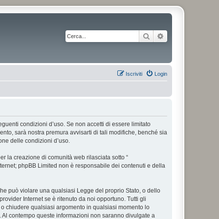
Cerca
Ricerca avanzata
Iscriviti
Login
 seguenti condizioni d’uso. Se non accetti di essere limitato
nto, sarà nostra premura avvisarti di tali modifiche, benché sia
one delle condizioni d’uso.
r la creazione di comunità web rilasciata sotto “
 internet; phpBB Limited non è responsabile dei contenuti e della
 che può violare una qualsiasi Legge del proprio Stato, o dello
rovider Internet se è ritenuto da noi opportuno. Tutti gli
tare o chiudere qualsiasi argomento in qualsiasi momento lo
se. Al contempo queste informazioni non saranno divulgate a