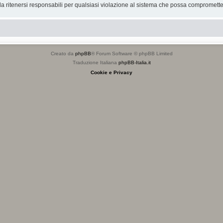
 ritenersi responsabili per qualsiasi violazione al sistema che possa compromette
Creato da
phpBB
® Forum Software © phpBB Limited
Traduzione Italiana
phpBB-Italia.it
Cookie e Privacy