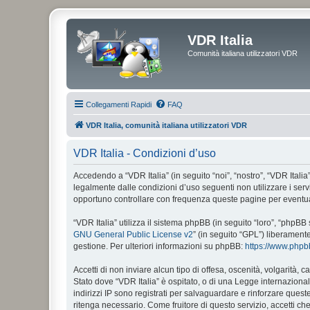
VDR Italia
Comunità italiana utilizzatori VDR
Collegamenti Rapidi
FAQ
VDR Italia, comunità italiana utilizzatori VDR
VDR Italia - Condizioni d’uso
Accedendo a “VDR Italia” (in seguito “noi”, “nostro”, “VDR Italia”
legalmente dalle condizioni d’uso seguenti non utilizzare i ser
opportuno controllare con frequenza queste pagine per eventuali
“VDR Italia” utilizza il sistema phpBB (in seguito “loro”, “php
GNU General Public License v2
” (in seguito “GPL”) liberament
gestione. Per ulteriori informazioni su phpBB:
https://www.php
Accetti di non inviare alcun tipo di offesa, oscenità, volgarità,
Stato dove “VDR Italia” è ospitato, o di una Legge internazionale
indirizzi IP sono registrati per salvaguardare e rinforzare quest
ritenga necessario. Come fruitore di questo servizio, accetti c