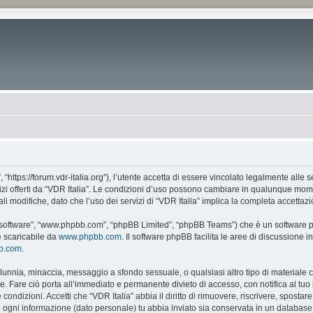
, “https://forum.vdr-italia.org”), l’utente accetta di essere vincolato legalmente alle
vizi offerti da “VDR Italia”. Le condizioni d’uso possono cambiare in qualunque mome
 modifiche, dato che l’uso dei servizi di “VDR Italia” implica la completa accettazi
BB software”, “www.phpbb.com”, “phpBB Limited”, “phpBB Teams”) che è un software pe
e scaricabile da
www.phpbb.com
. Il software phpBB facilita le aree di discussione
bb.com
.
 calunnia, minaccia, messaggio a sfondo sessuale, o qualsiasi altro tipo di materiale
. Fare ciò porta all’immediato e permanente divieto di accesso, con notifica al tuo p
e condizioni. Accetti che “VDR Italia” abbia il diritto di rimuovere, riscrivere, spos
he ogni informazione (dato personale) tu abbia inviato sia conservata in un databa