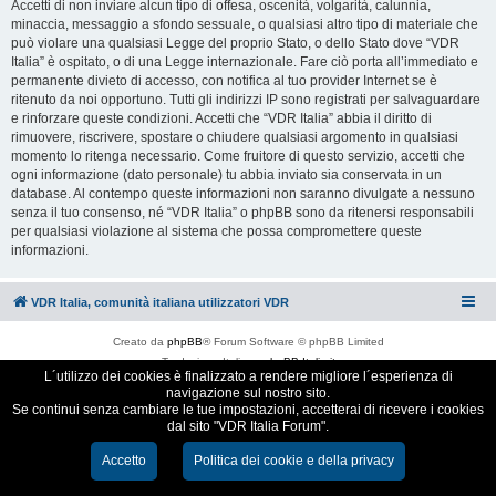
Accetti di non inviare alcun tipo di offesa, oscenità, volgarità, calunnia,
minaccia, messaggio a sfondo sessuale, o qualsiasi altro tipo di materiale che
può violare una qualsiasi Legge del proprio Stato, o dello Stato dove “VDR
Italia” è ospitato, o di una Legge internazionale. Fare ciò porta all’immediato e
permanente divieto di accesso, con notifica al tuo provider Internet se è
ritenuto da noi opportuno. Tutti gli indirizzi IP sono registrati per salvaguardare
e rinforzare queste condizioni. Accetti che “VDR Italia” abbia il diritto di
rimuovere, riscrivere, spostare o chiudere qualsiasi argomento in qualsiasi
momento lo ritenga necessario. Come fruitore di questo servizio, accetti che
ogni informazione (dato personale) tu abbia inviato sia conservata in un
database. Al contempo queste informazioni non saranno divulgate a nessuno
senza il tuo consenso, né “VDR Italia” o phpBB sono da ritenersi responsabili
per qualsiasi violazione al sistema che possa compromettere queste
informazioni.
VDR Italia, comunità italiana utilizzatori VDR
Creato da
phpBB
® Forum Software © phpBB Limited
Traduzione Italiana
phpBB-Italia.it
L´utilizzo dei cookies è finalizzato a rendere migliore l´esperienza di
Cookie e Privacy
navigazione sul nostro sito.
Se continui senza cambiare le tue impostazioni, accetterai di ricevere i cookies
dal sito "VDR Italia Forum".
Accetto
Politica dei cookie e della privacy