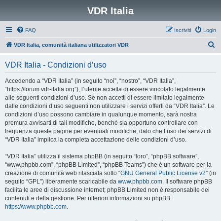
VDR Italia
FAQ
Iscriviti
Login
C
VDR Italia, comunità italiana utilizzatori VDR
e
VDR Italia - Condizioni d’uso
r
c
Accedendo a “VDR Italia” (in seguito “noi”, “nostro”, “VDR Italia”,
“https://forum.vdr-italia.org”), l’utente accetta di essere vincolato legalmente
a
alle seguenti condizioni d’uso. Se non accetti di essere limitato legalmente
dalle condizioni d’uso seguenti non utilizzare i servizi offerti da “VDR Italia”. Le
condizioni d’uso possono cambiare in qualunque momento, sarà nostra
premura avvisarti di tali modifiche, benché sia opportuno controllare con
frequenza queste pagine per eventuali modifiche, dato che l’uso dei servizi di
“VDR Italia” implica la completa accettazione delle condizioni d’uso.
“VDR Italia” utilizza il sistema phpBB (in seguito “loro”, “phpBB software”,
“www.phpbb.com”, “phpBB Limited”, “phpBB Teams”) che è un software per la
creazione di comunità web rilasciata sotto “
GNU General Public License v2
” (in
seguito “GPL”) liberamente scaricabile da
www.phpbb.com
. Il software phpBB
facilita le aree di discussione internet; phpBB Limited non è responsabile dei
contenuti e della gestione. Per ulteriori informazioni su phpBB:
https://www.phpbb.com
.