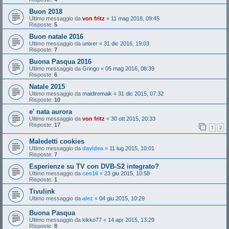
Buon 2018
Ultimo messaggio da
von fritz
«
11 mag 2018, 09:45
Risposte:
5
Buon natale 2016
Ultimo messaggio da
unixer
«
31 dic 2016, 19:03
Risposte:
7
Buona Pasqua 2016
Ultimo messaggio da
Gringo
«
05 mag 2016, 08:39
Risposte:
6
Natale 2015
Ultimo messaggio da
maidiremaik
«
31 dic 2015, 07:32
Risposte:
10
e' nata aurora
Ultimo messaggio da
von fritz
«
30 ott 2015, 20:33
Risposte:
17
1
2
Maledetti cookies
Ultimo messaggio da
davidea
«
11 lug 2015, 10:01
Risposte:
7
Esperienze su TV con DVB-S2 integrato?
Ultimo messaggio da
ceo16
«
23 giu 2015, 10:58
Risposte:
1
Tivulink
Ultimo messaggio da
alez
«
04 giu 2015, 10:29
Buona Pasqua
Ultimo messaggio da
kikko77
«
14 apr 2015, 13:29
Risposte:
8