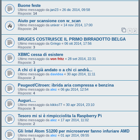
Buone feste
Ultimo messaggio da
jan23
«
26 dic 2014, 09:58
Risposte:
14
Aiuto per scansione con w_scan
Ultimo messaggio da
unixer
«
14 nov 2014, 17:00
Risposte:
24
1
2
BRUGES COSTRUISCE IL PRIMO BIRRADOTTO BELGA
Ultimo messaggio da
Gringo
«
06 ott 2014, 17:56
Risposte:
3
XBMC cessa di esistere
Ultimo messaggio da
von fritz
«
28 set 2014, 22:31
Risposte:
3
A chi ci è già andato o a chi ci andrà...
Ultimo messaggio da
davidea
«
30 ago 2014, 11:11
Risposte:
2
Peugeot/Citroen: ibrida aria compressa e benzina
Ultimo messaggio da
alez
«
06 giu 2014, 12:54
Risposte:
4
Auguri....
Ultimo messaggio da
kikko77
«
30 apr 2014, 23:10
Risposte:
9
Tesoro mi si è rimpicciolita la Raspberry Pi
Ultimo messaggio da
alez
«
17 apr 2014, 11:02
Risposte:
2
Gli Intel Atom S1200 per microserver fanno infuriare AMD
Ultimo messaggio da
alez
«
01 apr 2014, 09:55
Risposte:
3