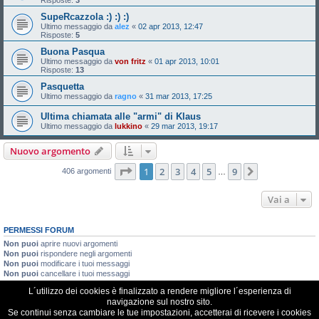
SupeRcazzola :) :) :)
Ultimo messaggio da
alez
«
02 apr 2013, 12:47
Risposte:
5
Buona Pasqua
Ultimo messaggio da
von fritz
«
01 apr 2013, 10:01
Risposte:
13
Pasquetta
Ultimo messaggio da
ragno
«
31 mar 2013, 17:25
Ultima chiamata alle "armi" di Klaus
Ultimo messaggio da
lukkino
«
29 mar 2013, 19:17
Nuovo argomento
Pagina
1
di
9
1
2
3
4
5
9
Prossimo
406 argomenti
…
Vai a
PERMESSI FORUM
Non puoi
aprire nuovi argomenti
Non puoi
rispondere negli argomenti
Non puoi
modificare i tuoi messaggi
Non puoi
cancellare i tuoi messaggi
Non puoi
inviare allegati
L´utilizzo dei cookies è finalizzato a rendere migliore l´esperienza di
navigazione sul nostro sito.
VDR Italia, comunità italiana utilizzatori VDR
Se continui senza cambiare le tue impostazioni, accetterai di ricevere i cookies