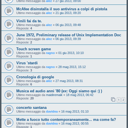
Ultimo messaggio da
alez
«
27 giu 2013, 09:00
McAfee disinstalla il suo antivirus a colpi di pistola
Ultimo messaggio da
alez
«
21 giu 2013, 09:20
Vinili fai da te.
Ultimo messaggio da
alez
«
06 giu 2013, 09:48
Risposte:
4
June 1972, Preliminary release of Unix Implementation Doc
Ultimo messaggio da
alez
«
06 giu 2013, 09:39
Risposte:
2
Touch screen game
Ultimo messaggio da
ragno
«
01 giu 2013, 10:10
Risposte:
1
Virus 'stardi
Ultimo messaggio da
ragno
«
28 mag 2013, 15:12
Risposte:
3
Cronologia di google
Ultimo messaggio da
alez
«
27 mag 2013, 08:31
Risposte:
6
Musica ed audio anni '80 (ex: Oggi siamo qui :) )
Ultimo messaggio da
maidiremaik
«
18 mag 2013, 06:42
Risposte:
20
1
2
concerto santana
Ultimo messaggio da
davidea
«
16 mag 2013, 01:10
Mette a fuoco tutto contemporaneamente... ma come fa?
Ultimo messaggio da
davidea
«
16 mag 2013, 00:55
Risposte:
1