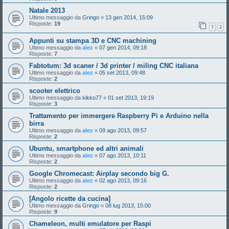
Natale 2013
Ultimo messaggio da
Gringo
«
13 gen 2014, 15:09
Risposte:
19
1
2
Appunti su stampa 3D e CNC machining
Ultimo messaggio da
alez
«
07 gen 2014, 09:18
Risposte:
7
Fabtotum: 3d scaner / 3d printer / miling CNC italiana
Ultimo messaggio da
alez
«
05 set 2013, 09:48
Risposte:
2
scooter elettrico
Ultimo messaggio da
kikko77
«
01 set 2013, 19:19
Risposte:
3
Trattamento per immergere Raspberry Pi e Arduino nella
birra
Ultimo messaggio da
alez
«
09 ago 2013, 09:57
Risposte:
2
Ubuntu, smartphone ed altri animali
Ultimo messaggio da
alez
«
07 ago 2013, 10:11
Risposte:
2
Google Chromecast: Airplay secondo big G.
Ultimo messaggio da
alez
«
02 ago 2013, 09:16
Risposte:
2
[Angolo ricette da cucina]
Ultimo messaggio da
Gringo
«
08 lug 2013, 15:00
Risposte:
9
Chameleon, multi emulatore per Raspi