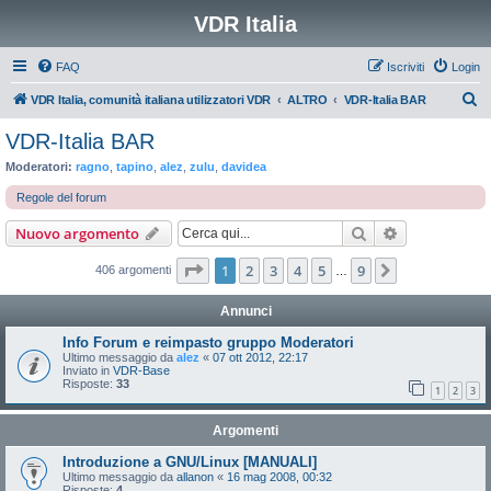
VDR Italia
FAQ
Iscriviti
Login
C
VDR Italia, comunità italiana utilizzatori VDR
ALTRO
VDR-Italia BAR
e
VDR-Italia BAR
r
Moderatori:
ragno
,
tapino
,
alez
,
zulu
,
davidea
c
Regole del forum
a
Cerca
Ricerca avan
Nuovo argomento
Pagina
1
di
9
1
2
3
4
5
9
Prossimo
406 argomenti
…
Annunci
Info Forum e reimpasto gruppo Moderatori
Ultimo messaggio da
alez
«
07 ott 2012, 22:17
Inviato in
VDR-Base
Risposte:
33
1
2
3
Argomenti
Introduzione a GNU/Linux [MANUALI]
Ultimo messaggio da
allanon
«
16 mag 2008, 00:32
Risposte:
4