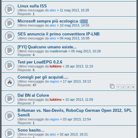
Linux sulla ISS
Ultimo messaggio da
alez
«
11 mag 2013, 16:28
Risposte:
1
Microsoft sempre più ecologica :((((((
Ultimo messaggio da
alez
«
10 mag 2013, 14:55
SES annuncia il primo convertitore IP-LNB
Ultimo messaggio da
alez
«
06 mag 2013, 15:08
[FYI] Qualcuno umano esiste...
Ultimo messaggio da
maidiremaik
«
05 mag 2013, 10:28
Risposte:
4
Test per LoadEPG 0.2.6
Ultimo messaggio da
lukkino
«
18 apr 2013, 11:19
Risposte:
5
Consigli per gli acquisti....
Ultimo messaggio da
ragno
«
17 apr 2013, 18:13
Risposte:
47
1
2
3
4
Dal BN al Colore
Ultimo messaggio da
lukkino
«
10 apr 2013, 11:09
Risposte:
7
B-Human vs. Nao-Devils, RoboCup German Open 2012, SPL
Semifi
Ultimo messaggio da
ragno
«
03 apr 2013, 12:54
Risposte:
1
Sono basito...
Ultimo messaggio da
alez
«
02 apr 2013, 18:21
Risposte:
3