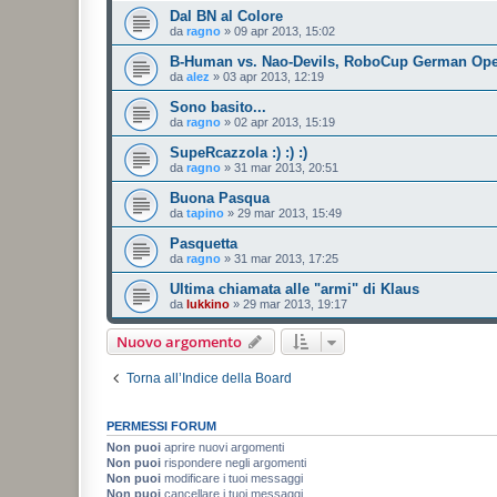
Dal BN al Colore
da
ragno
»
09 apr 2013, 15:02
B-Human vs. Nao-Devils, RoboCup German Ope
da
alez
»
03 apr 2013, 12:19
Sono basito...
da
ragno
»
02 apr 2013, 15:19
SupeRcazzola :) :) :)
da
ragno
»
31 mar 2013, 20:51
Buona Pasqua
da
tapino
»
29 mar 2013, 15:49
Pasquetta
da
ragno
»
31 mar 2013, 17:25
Ultima chiamata alle "armi" di Klaus
da
lukkino
»
29 mar 2013, 19:17
Nuovo argomento
Torna all’Indice della Board
PERMESSI FORUM
Non puoi
aprire nuovi argomenti
Non puoi
rispondere negli argomenti
Non puoi
modificare i tuoi messaggi
Non puoi
cancellare i tuoi messaggi