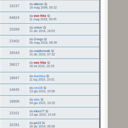
da
allanon
16237
16 mag 2008, 00:32
da
von fritz
64824
11 mag 2018, 09:45
da
unixer
25269
31 dic 2016, 19:03
da
Gringo
22402
05 mag 2016, 08:39
da
maidiremaik
26543
31 dic 2015, 07:32
da
von fritz
39017
30 ott 2015, 20:33
da
davidea
18647
11 lug 2015, 10:01
da
ceo16
14045
23 giu 2015, 10:58
da
alez
18006
04 giu 2015, 10:29
da
kikko77
23101
14 apr 2015, 13:29
da
jan23
32281
26 dic 2014, 09:58