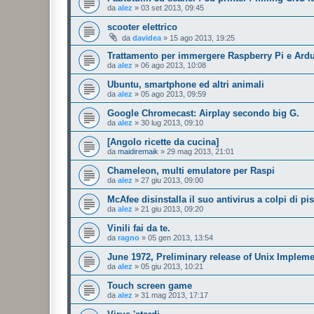
da
alez
»
03 set 2013, 09:45
scooter elettrico
da
davidea
»
15 ago 2013, 19:25
Trattamento per immergere Raspberry Pi e Ardui
da
alez
»
06 ago 2013, 10:08
Ubuntu, smartphone ed altri animali
da
alez
»
05 ago 2013, 09:59
Google Chromecast: Airplay secondo big G.
da
alez
»
30 lug 2013, 09:10
[Angolo ricette da cucina]
da
maidiremaik
»
29 mag 2013, 21:01
Chameleon, multi emulatore per Raspi
da
alez
»
27 giu 2013, 09:00
McAfee disinstalla il suo antivirus a colpi di pis
da
alez
»
21 giu 2013, 09:20
Vinili fai da te.
da
ragno
»
05 gen 2013, 13:54
June 1972, Preliminary release of Unix Implem
da
alez
»
05 giu 2013, 10:21
Touch screen game
da
alez
»
31 mag 2013, 17:17