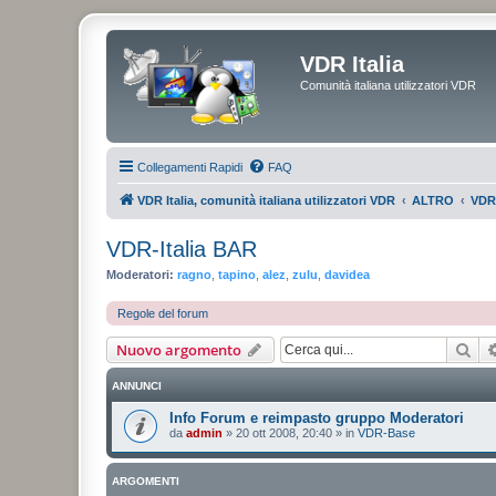
VDR Italia
Comunità italiana utilizzatori VDR
Collegamenti Rapidi
FAQ
VDR Italia, comunità italiana utilizzatori VDR
ALTRO
VDR-
VDR-Italia BAR
Moderatori:
ragno
,
tapino
,
alez
,
zulu
,
davidea
Regole del forum
Cer
Nuovo argomento
ANNUNCI
Info Forum e reimpasto gruppo Moderatori
da
admin
»
20 ott 2008, 20:40
» in
VDR-Base
ARGOMENTI