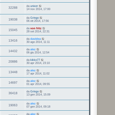
da
unixer
32288
14 nov 2014, 17:00
da
Gringo
19038
06 ott 2014, 17:56
da
von fritz
15045
28 set 2014, 22:31
da
davidea
13416
30 ago 2014, 11:11
da
alez
14432
06 giu 2014, 12:54
da
kikko77
20886
30 apr 2014, 23:10
da
alez
13448
17 apr 2014, 11:02
da
alez
14697
01 apr 2014, 09:55
da
Gringo
36418
13 gen 2014, 15:09
da
alez
19063
07 gen 2014, 09:18
da
alez