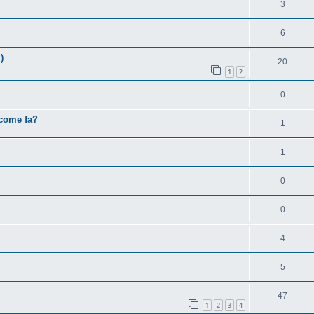
3
6
)
20
1
2
0
 come fa?
1
1
0
0
4
5
47
1
2
3
4