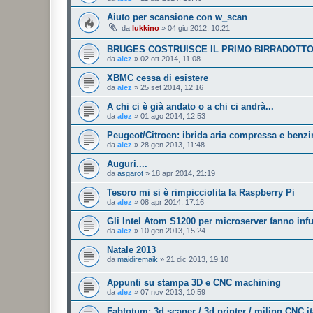
Aiuto per scansione con w_scan
da
lukkino
»
04 giu 2012, 10:21
BRUGES COSTRUISCE IL PRIMO BIRRADOTT
da
alez
»
02 ott 2014, 11:08
XBMC cessa di esistere
da
alez
»
25 set 2014, 12:16
A chi ci è già andato o a chi ci andrà...
da
alez
»
01 ago 2014, 12:53
Peugeot/Citroen: ibrida aria compressa e benzi
da
alez
»
28 gen 2013, 11:48
Auguri....
da
asgarot
»
18 apr 2014, 21:19
Tesoro mi si è rimpicciolita la Raspberry Pi
da
alez
»
08 apr 2014, 17:16
Gli Intel Atom S1200 per microserver fanno inf
da
alez
»
10 gen 2013, 15:24
Natale 2013
da
maidiremaik
»
21 dic 2013, 19:10
Appunti su stampa 3D e CNC machining
da
alez
»
07 nov 2013, 10:59
Fabtotum: 3d scaner / 3d printer / miling CNC it