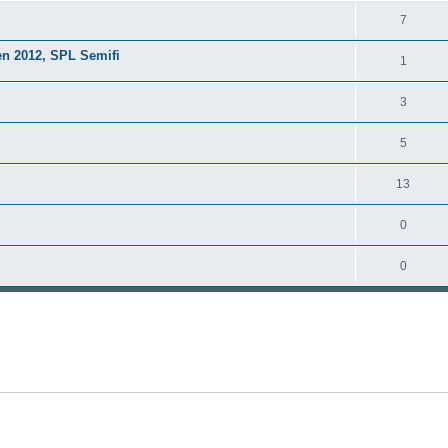
7
n 2012, SPL Semifi
1
3
5
13
0
0