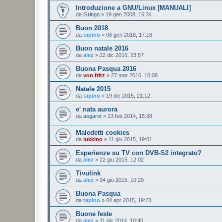
Introduzione a GNU/Linux [MANUALI]
da
Gringo
»
19 gen 2008, 16:34
Buon 2018
da
tapino
»
06 gen 2018, 17:16
Buon natale 2016
da
alez
»
22 dic 2016, 23:57
Buona Pasqua 2016
da
von fritz
»
27 mar 2016, 10:08
Natale 2015
da
tapino
»
19 dic 2015, 21:12
e' nata aurora
da
asgarot
»
13 feb 2014, 15:38
Maledetti cookies
da
lukkino
»
11 giu 2015, 19:01
Esperienze su TV con DVB-S2 integrato?
da
alez
»
22 giu 2015, 12:02
Tivulink
da
alez
»
04 giu 2015, 10:29
Buona Pasqua
da
tapino
»
04 apr 2015, 19:23
Buone feste
da
alez
»
11 dic 2014, 10:40