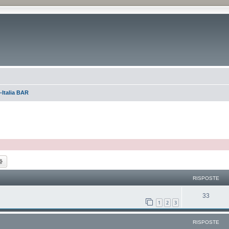
Italia BAR
ca
Ricerca avanzata
RISPOSTE
33
1
2
3
RISPOSTE