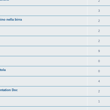
2
3
no nella birra
2
2
2
9
0
tola
0
4
entation Doc
2
1