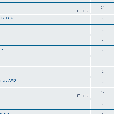
24
1
2
O BELGA
3
3
2
na
4
9
2
uriare AMD
3
19
1
2
7
aliana