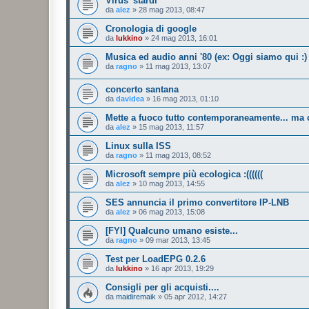
Virus 'stardi
da
alez
»
28 mag 2013, 08:47
Cronologia di google
da
lukkino
»
24 mag 2013, 16:01
Musica ed audio anni '80 (ex: Oggi siamo qui :) 
da
ragno
»
11 mag 2013, 13:07
concerto santana
da
davidea
»
16 mag 2013, 01:10
Mette a fuoco tutto contemporaneamente... ma
da
alez
»
15 mag 2013, 11:57
Linux sulla ISS
da
ragno
»
11 mag 2013, 08:52
Microsoft sempre più ecologica :((((((
da
alez
»
10 mag 2013, 14:55
SES annuncia il primo convertitore IP-LNB
da
alez
»
06 mag 2013, 15:08
[FYI] Qualcuno umano esiste...
da
ragno
»
09 mar 2013, 13:45
Test per LoadEPG 0.2.6
da
lukkino
»
16 apr 2013, 19:29
Consigli per gli acquisti....
da
maidiremaik
»
05 apr 2012, 14:27