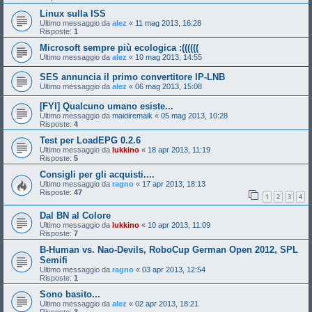
Linux sulla ISS
Ultimo messaggio da
alez
«
11 mag 2013, 16:28
Risposte:
1
Microsoft sempre più ecologica :((((((
Ultimo messaggio da
alez
«
10 mag 2013, 14:55
SES annuncia il primo convertitore IP-LNB
Ultimo messaggio da
alez
«
06 mag 2013, 15:08
[FYI] Qualcuno umano esiste...
Ultimo messaggio da
maidiremaik
«
05 mag 2013, 10:28
Risposte:
4
Test per LoadEPG 0.2.6
Ultimo messaggio da
lukkino
«
18 apr 2013, 11:19
Risposte:
5
Consigli per gli acquisti....
Ultimo messaggio da
ragno
«
17 apr 2013, 18:13
Risposte:
47
1
2
3
4
Dal BN al Colore
Ultimo messaggio da
lukkino
«
10 apr 2013, 11:09
Risposte:
7
B-Human vs. Nao-Devils, RoboCup German Open 2012, SPL
Semifi
Ultimo messaggio da
ragno
«
03 apr 2013, 12:54
Risposte:
1
Sono basito...
Ultimo messaggio da
alez
«
02 apr 2013, 18:21
Risposte:
3