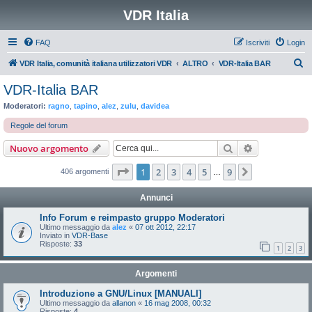
VDR Italia
FAQ
Iscriviti
Login
C
VDR Italia, comunità italiana utilizzatori VDR
ALTRO
VDR-Italia BAR
e
VDR-Italia BAR
r
Moderatori:
ragno
,
tapino
,
alez
,
zulu
,
davidea
c
Regole del forum
a
Cerca
Ricerca avan
Nuovo argomento
Pagina
1
di
9
1
2
3
4
5
9
Prossimo
406 argomenti
…
Annunci
Info Forum e reimpasto gruppo Moderatori
Ultimo messaggio da
alez
«
07 ott 2012, 22:17
Inviato in
VDR-Base
Risposte:
33
1
2
3
Argomenti
Introduzione a GNU/Linux [MANUALI]
Ultimo messaggio da
allanon
«
16 mag 2008, 00:32
Risposte:
4