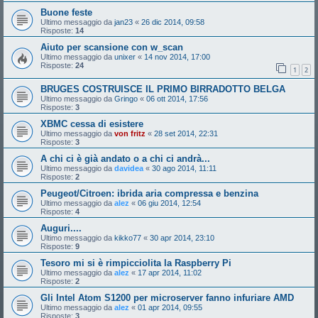
Buone feste
Ultimo messaggio da
jan23
«
26 dic 2014, 09:58
Risposte:
14
Aiuto per scansione con w_scan
Ultimo messaggio da
unixer
«
14 nov 2014, 17:00
Risposte:
24
1
2
BRUGES COSTRUISCE IL PRIMO BIRRADOTTO BELGA
Ultimo messaggio da
Gringo
«
06 ott 2014, 17:56
Risposte:
3
XBMC cessa di esistere
Ultimo messaggio da
von fritz
«
28 set 2014, 22:31
Risposte:
3
A chi ci è già andato o a chi ci andrà...
Ultimo messaggio da
davidea
«
30 ago 2014, 11:11
Risposte:
2
Peugeot/Citroen: ibrida aria compressa e benzina
Ultimo messaggio da
alez
«
06 giu 2014, 12:54
Risposte:
4
Auguri....
Ultimo messaggio da
kikko77
«
30 apr 2014, 23:10
Risposte:
9
Tesoro mi si è rimpicciolita la Raspberry Pi
Ultimo messaggio da
alez
«
17 apr 2014, 11:02
Risposte:
2
Gli Intel Atom S1200 per microserver fanno infuriare AMD
Ultimo messaggio da
alez
«
01 apr 2014, 09:55
Risposte:
3