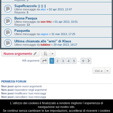
SupeRcazzola :) :) :)
Ultimo messaggio da
alez
«
02 apr 2013, 12:47
Risposte:
5
Buona Pasqua
Ultimo messaggio da
von fritz
«
01 apr 2013, 10:01
Risposte:
13
Pasquetta
Ultimo messaggio da
ragno
«
31 mar 2013, 17:25
Ultima chiamata alle "armi" di Klaus
Ultimo messaggio da
lukkino
«
29 mar 2013, 19:17
Nuovo argomento
Pagina
1
di
9
1
2
3
4
5
9
Prossimo
406 argomenti
…
Vai a
PERMESSI FORUM
Non puoi
aprire nuovi argomenti
Non puoi
rispondere negli argomenti
Non puoi
modificare i tuoi messaggi
Non puoi
cancellare i tuoi messaggi
Non puoi
inviare allegati
L´utilizzo dei cookies è finalizzato a rendere migliore l´esperienza di
navigazione sul nostro sito.
VDR Italia, comunità italiana utilizzatori VDR
Se continui senza cambiare le tue impostazioni, accetterai di ricevere i cookies