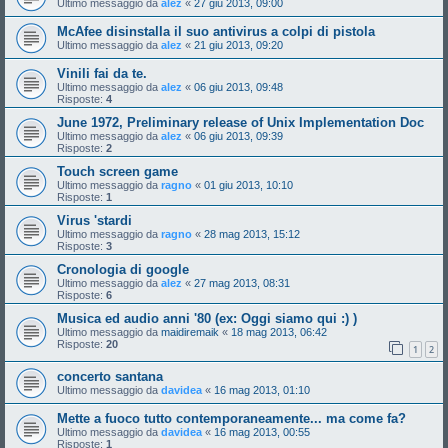
Ultimo messaggio da
alez
«
27 giu 2013, 09:00
McAfee disinstalla il suo antivirus a colpi di pistola
Ultimo messaggio da
alez
«
21 giu 2013, 09:20
Vinili fai da te.
Ultimo messaggio da
alez
«
06 giu 2013, 09:48
Risposte:
4
June 1972, Preliminary release of Unix Implementation Doc
Ultimo messaggio da
alez
«
06 giu 2013, 09:39
Risposte:
2
Touch screen game
Ultimo messaggio da
ragno
«
01 giu 2013, 10:10
Risposte:
1
Virus 'stardi
Ultimo messaggio da
ragno
«
28 mag 2013, 15:12
Risposte:
3
Cronologia di google
Ultimo messaggio da
alez
«
27 mag 2013, 08:31
Risposte:
6
Musica ed audio anni '80 (ex: Oggi siamo qui :) )
Ultimo messaggio da
maidiremaik
«
18 mag 2013, 06:42
Risposte:
20
1
2
concerto santana
Ultimo messaggio da
davidea
«
16 mag 2013, 01:10
Mette a fuoco tutto contemporaneamente... ma come fa?
Ultimo messaggio da
davidea
«
16 mag 2013, 00:55
Risposte:
1