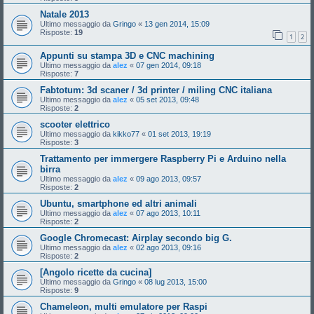
Natale 2013
Ultimo messaggio da
Gringo
«
13 gen 2014, 15:09
Risposte:
19
1
2
Appunti su stampa 3D e CNC machining
Ultimo messaggio da
alez
«
07 gen 2014, 09:18
Risposte:
7
Fabtotum: 3d scaner / 3d printer / miling CNC italiana
Ultimo messaggio da
alez
«
05 set 2013, 09:48
Risposte:
2
scooter elettrico
Ultimo messaggio da
kikko77
«
01 set 2013, 19:19
Risposte:
3
Trattamento per immergere Raspberry Pi e Arduino nella
birra
Ultimo messaggio da
alez
«
09 ago 2013, 09:57
Risposte:
2
Ubuntu, smartphone ed altri animali
Ultimo messaggio da
alez
«
07 ago 2013, 10:11
Risposte:
2
Google Chromecast: Airplay secondo big G.
Ultimo messaggio da
alez
«
02 ago 2013, 09:16
Risposte:
2
[Angolo ricette da cucina]
Ultimo messaggio da
Gringo
«
08 lug 2013, 15:00
Risposte:
9
Chameleon, multi emulatore per Raspi