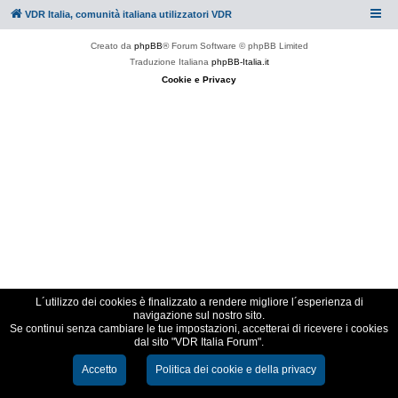
VDR Italia, comunità italiana utilizzatori VDR
Creato da
phpBB
® Forum Software © phpBB Limited
Traduzione Italiana
phpBB-Italia.it
Cookie e Privacy
L´utilizzo dei cookies è finalizzato a rendere migliore l´esperienza di
navigazione sul nostro sito.
Se continui senza cambiare le tue impostazioni, accetterai di ricevere i cookies
dal sito "VDR Italia Forum".
Accetto
Politica dei cookie e della privacy