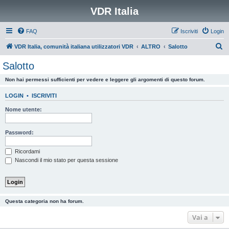
VDR Italia
FAQ
Iscriviti
Login
C
VDR Italia, comunità italiana utilizzatori VDR
ALTRO
Salotto
e
Salotto
r
Non hai permessi sufficienti per vedere e leggere gli argomenti di questo forum.
c
a
LOGIN
•
ISCRIVITI
Nome utente:
Password:
Ricordami
Nascondi il mio stato per questa sessione
Questa categoria non ha forum.
Vai a