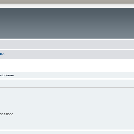
tto
esto forum.
 sessione