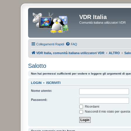
VDR Italia
Comunità italiana utilizzatori VDR
Collegamenti Rapidi
FAQ
VDR Italia, comunità italiana utilizzatori VDR
ALTRO
Salo
Salotto
Non hai permessi sufficienti per vedere e leggere gli argomenti di qu
LOGIN
•
ISCRIVITI
Nome utente:
Password:
Ricordami
Nascondi il mio stato per questa
Questa categoria non ha forum.