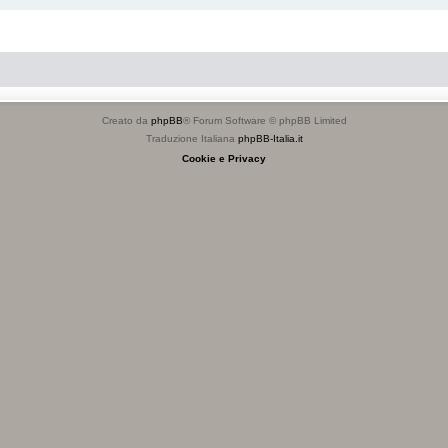
Creato da
phpBB
® Forum Software © phpBB Limited
Traduzione Italiana
phpBB-Italia.it
Cookie e Privacy