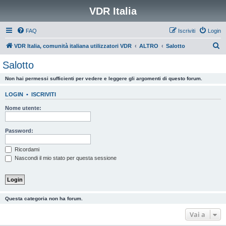
VDR Italia
FAQ
Iscriviti
Login
C
VDR Italia, comunità italiana utilizzatori VDR
ALTRO
Salotto
e
Salotto
r
Non hai permessi sufficienti per vedere e leggere gli argomenti di questo forum.
c
a
LOGIN
•
ISCRIVITI
Nome utente:
Password:
Ricordami
Nascondi il mio stato per questa sessione
Questa categoria non ha forum.
Vai a