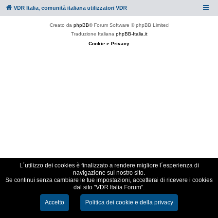
VDR Italia, comunità italiana utilizzatori VDR
Creato da
phpBB
® Forum Software © phpBB Limited
Traduzione Italiana
phpBB-Italia.it
Cookie e Privacy
L´utilizzo dei cookies è finalizzato a rendere migliore l´esperienza di
navigazione sul nostro sito.
Se continui senza cambiare le tue impostazioni, accetterai di ricevere i cookies
dal sito "VDR Italia Forum".
Accetto
Politica dei cookie e della privacy