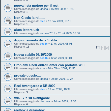
nuova lista motore per il reel.
Ultimo messaggio da
idsoca
«
16 nov 2009, 11:34
Risposte:
1
Non Ciccia la rei......
Ultimo messaggio da
alez
«
12 nov 2009, 18:10
Risposte:
1
aiuto lettore usb
Ultimo messaggio da
antonio 7319
«
23 ott 2009, 16:56
Aggiornamento della Stable
Ultimo messaggio da
ceo16
«
17 ott 2009, 08:03
Risposte:
15
1
2
Nuova stabile 08/10/2009
Ultimo messaggio da
ceo16
«
12 ott 2009, 09:01
Problemi ReelControlCenter con portatile WiFi
Ultimo messaggio da
ichnos70
«
05 ott 2009, 12:55
provate questo....
Ultimo messaggio da
idsoca
«
29 set 2009, 10:27
Reel Avantgarde e DB 8000
Ultimo messaggio da
alez
«
17 set 2009, 10:39
Risposte:
3
vdr-1.7.5 su avantgarde
Ultimo messaggio da
biscowar
«
14 set 2009, 17:35
Risposte:
6
reelbox e dreambox