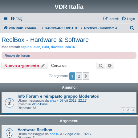
VDR Italia
FAQ
Iscriviti
Login
C
VDR Italia, comunità italiana utilizzatori VDR
HARDWARE DVB ETC.
ReelBox - Hardware & Software
e
ReelBox - Hardware & Software
r
Moderatori:
tapino
,
alez
,
zulu
,
davidea
,
ceo16
c
Regole del forum
a
Cerca
Ricerca avan
Nuovo argomento
1
2
Prossimo
72 argomenti
Annunci
Info Forum e reimpasto gruppo Moderatori
Ultimo messaggio da
alez
«
07 ott 2012, 22:17
Inviato in
VDR-Base
Risposte:
33
1
2
3
Argomenti
Hardware Reelbox
Ultimo messaggio da
ceo16
«
12 ago 2010, 16:17
Risposte:
7