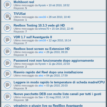
Moltiboot reel
Ultimo messaggio da
Kyosk
«
10 ott 2010, 18:52
Risposte:
5
TIVUSat
Ultimo messaggio da
ceo16
«
28 set 2010, 10:40
Risposte:
1
Reelbox Testing 10.3.3 vede gli HD
Ultimo messaggio da
ichnos70
«
15 set 2010, 22:48
Risposte:
7
VDR 1.7 sull'Avantgarde II
Ultimo messaggio da
ceo16
«
12 ago 2010, 16:14
Risposte:
7
Reelbox boot screen su Extension HD
Ultimo messaggio da
alez
«
28 giu 2010, 09:20
Risposte:
3
Password root non funzionanete dopo aggiornamento
Ultimo messaggio da
Kyosk
«
11 giu 2010, 22:03
Risposte:
2
Riavvio rapido del Reel dopo una installazione
Ultimo messaggio da
alez
«
04 giu 2010, 17:59
Leggere in modo rapido le temperature di scheda madre/CPU
Ultimo messaggio da
alez
«
03 giu 2010, 20:03
Risposte:
9
Nuovo pacchetto DEB con molte liste canali per tutti i gusti
Ultimo messaggio da
Sav
«
31 mag 2010, 14:16
Risposte:
10
vdradmin o plugin live su ReelBox Avantgarde