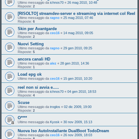
Ultimo messaggio da
ichnos70
«
26 mag 2010, 10:48
Risposte:
2
[RISOLTO] streamdev-server e streaming via internet col Reel
Ultimo messaggio da
ragno
«
25 mag 2010, 07:46
Risposte:
6
Skin per Avantgarde
Ultimo messaggio da
ceo16
«
14 mag 2010, 09:05
Risposte:
2
Nuovi Setting
Ultimo messaggio da
ragno
«
29 gen 2010, 09:25
Risposte:
5
ancora canali HD
Ultimo messaggio da
alez
«
28 gen 2010, 14:36
Risposte:
1
Load epg ok
Ultimo messaggio da
ceo16
«
15 gen 2010, 10:20
reel non si avvia e.....
Ultimo messaggio da
ichnos70
«
04 gen 2010, 18:53
Risposte:
4
Scuse
Ultimo messaggio da
troglos
«
02 dic 2009, 19:00
Risposte:
2
O****
Ultimo messaggio da
Kyosk
«
30 nov 2009, 15:13
Nuova Iso AutoInstallante DualBoot TodoDream
Ultimo messaggio da
ceo16
«
26 nov 2009, 18:03
Risposte:
8