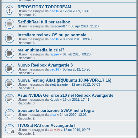
REPOSITORY TODODREAM
Ultimo messaggio da
ceo16
«
12 giu 2009, 10:45
Risposte:
10
SetEditReel full per reelbox
Ultimo messaggio da
daredavil87
«
08 apr 2014, 21:28
Installare reelbox OS su pc normale
Ultimo messaggio da
ceo16
«
08 nov 2013, 09:40
Risposte:
5
reel-multimedia in crisi?
Ultimo messaggio da
ragno
«
01 feb 2013, 09:26
Risposte:
3
Nuovo Reelbox Avantgarde 3
Ultimo messaggio da
ceo16
«
05 lug 2012, 15:20
Risposte:
7
Nuova Testing Alfa1 ((R)Ubuntu 10.04-VDR-1.7.16)
Ultimo messaggio da
elettrizzante
«
12 gen 2012, 08:03
Risposte:
1
Asus NVIDIA GeForce 210 nel Reelbox Avantgarde
Ultimo messaggio da
Kyosk
«
13 ott 2011, 17:41
Risposte:
8
Spostare la partizione SWAP nella logia
Ultimo messaggio da
alez
«
14 ott 2010, 13:01
Risposte:
2
TIVUSat RAI con Avvangarde I
Ultimo messaggio da
admin
«
12 ott 2010, 09:07
Risposte:
1