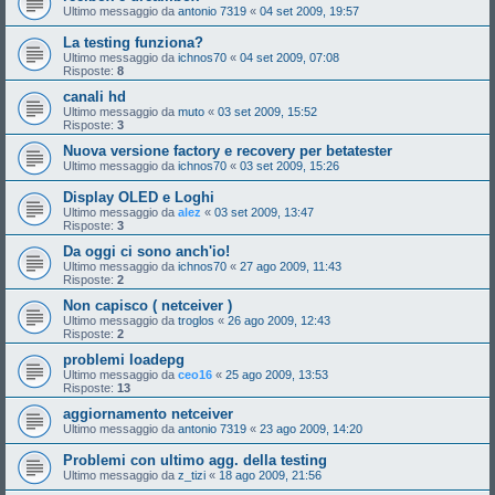
Ultimo messaggio da
antonio 7319
«
04 set 2009, 19:57
La testing funziona?
Ultimo messaggio da
ichnos70
«
04 set 2009, 07:08
Risposte:
8
canali hd
Ultimo messaggio da
muto
«
03 set 2009, 15:52
Risposte:
3
Nuova versione factory e recovery per betatester
Ultimo messaggio da
ichnos70
«
03 set 2009, 15:26
Display OLED e Loghi
Ultimo messaggio da
alez
«
03 set 2009, 13:47
Risposte:
3
Da oggi ci sono anch'io!
Ultimo messaggio da
ichnos70
«
27 ago 2009, 11:43
Risposte:
2
Non capisco ( netceiver )
Ultimo messaggio da
troglos
«
26 ago 2009, 12:43
Risposte:
2
problemi loadepg
Ultimo messaggio da
ceo16
«
25 ago 2009, 13:53
Risposte:
13
aggiornamento netceiver
Ultimo messaggio da
antonio 7319
«
23 ago 2009, 14:20
Problemi con ultimo agg. della testing
Ultimo messaggio da
z_tizi
«
18 ago 2009, 21:56