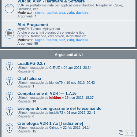
VDR su ARM - Hardware & Software
VDR su piattaforme nate per applicazioni embedded: Raspberry, Cubie,
Olinuxino, ecc...
Moderatori:
ragno
,
tapino
,
alez
,
zulu
,
davidea
Argomenti:
7
Altri Programmi
MythTV, Tvtime, Mplayer etc.
Anche programmi o script di conversione tipo
projectx, transcode, vdrconvert, dvdauthor etc.
Moderatori:
ragno
,
tapino
,
alez
,
zulu
,
davidea
Argomenti:
95
Argomenti attivi
LoadEPG 0.2.7
Ultimo messaggio da
C-RUZ
«
04 apr 2021, 20:34
Risposte:
6
Chat Italiana
Ultimo messaggio da
biondo79
«
10 nov 2013, 20:43
Risposte:
1
Compilazione di VDR >= 1.7.36
Ultimo messaggio da
lukkino
«
25 mar 2013, 18:27
Risposte:
10
Esempio di configurazione del telecomando
Ultimo messaggio da
fusibile73
«
01 mar 2012, 22:41
Risposte:
6
Cronologia VDR 1.7.x [Traduzione]
Ultimo messaggio da
Gringo
«
22 feb 2012, 14:14
Risposte:
15
1
2