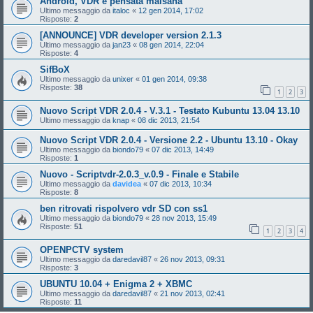
Android, VDR e pensata malsana
Ultimo messaggio da
italoc
«
12 gen 2014, 17:02
Risposte:
2
[ANNOUNCE] VDR developer version 2.1.3
Ultimo messaggio da
jan23
«
08 gen 2014, 22:04
Risposte:
4
SifBoX
Ultimo messaggio da
unixer
«
01 gen 2014, 09:38
Risposte:
38
1
2
3
Nuovo Script VDR 2.0.4 - V.3.1 - Testato Kubuntu 13.04 13.10
Ultimo messaggio da
knap
«
08 dic 2013, 21:54
Nuovo Script VDR 2.0.4 - Versione 2.2 - Ubuntu 13.10 - Okay
Ultimo messaggio da
biondo79
«
07 dic 2013, 14:49
Risposte:
1
Nuovo - Scriptvdr-2.0.3_v.0.9 - Finale e Stabile
Ultimo messaggio da
davidea
«
07 dic 2013, 10:34
Risposte:
8
ben ritrovati rispolvero vdr SD con ss1
Ultimo messaggio da
biondo79
«
28 nov 2013, 15:49
Risposte:
51
1
2
3
4
OPENPCTV system
Ultimo messaggio da
daredavil87
«
26 nov 2013, 09:31
Risposte:
3
UBUNTU 10.04 + Enigma 2 + XBMC
Ultimo messaggio da
daredavil87
«
21 nov 2013, 02:41
Risposte:
11