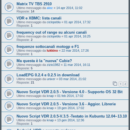
Matrix TV TBS 2910
Ultimo messaggio da
alez
«
14 apr 2014, 11:02
Risposte:
14
VDR e XBMC: lista canali
Ultimo messaggio da
ciclopeblu
«
01 apr 2014, 17:32
Risposte:
1
frequency out of range su alcuni canali
Ultimo messaggio da
ciclopeblu
«
01 apr 2014, 16:25
Risposte:
2
frequenze sottocanali motogp e F1
Ultimo messaggio da
lukkino
«
22 mar 2014, 17:26
Risposte:
1
Ma questa è la "nuova" Cubie?
Ultimo messaggio da
zizio1982
«
11 mar 2014, 16:11
Risposte:
5
LoadEPG 0.2.4 e 0.2.5 in download
Ultimo messaggio da
unixer
«
03 mar 2014, 21:02
Risposte:
21
1
2
Nuovo Script VDR 2.0.5 - Versione 4.0 - Supporto OS 32 Bit
Ultimo messaggio da
knap
«
01 feb 2014, 17:02
Nuovo Script VDR 2.0.5 - Versione 3.6 - Aggior. Librerie
Ultimo messaggio da
knap
«
19 gen 2014, 17:02
Nuovo Script VDR 2.0.5-V.3.5 -Testato in Kubuntu 12.04~13.10
Ultimo messaggio da
knap
«
13 gen 2014, 12:36
Risposte:
1