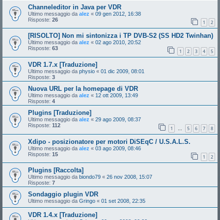
Channeleditor in Java per VDR
Ultimo messaggio da
alez
«
09 gen 2012, 16:38
Risposte:
26
1
2
[RISOLTO] Non mi sintonizza i TP DVB-S2 (SS HD2 Twinhan)
Ultimo messaggio da
alez
«
02 ago 2010, 20:52
Risposte:
63
1
2
3
4
5
VDR 1.7.x [Traduzione]
Ultimo messaggio da
physio
«
01 dic 2009, 08:01
Risposte:
3
Nuova URL per la homepage di VDR
Ultimo messaggio da
alez
«
12 ott 2009, 13:49
Risposte:
4
Plugins [Traduzione]
Ultimo messaggio da
alez
«
29 ago 2009, 08:37
Risposte:
112
1
5
6
7
8
…
Xdipo - posizionatore per motori DiSEqC / U.S.A.L.S.
Ultimo messaggio da
alez
«
03 ago 2009, 08:46
Risposte:
15
1
2
Plugins [Raccolta]
Ultimo messaggio da
biondo79
«
26 nov 2008, 15:07
Risposte:
7
Sondaggio plugin VDR
Ultimo messaggio da
Gringo
«
01 set 2008, 22:35
VDR 1.4.x [Traduzione]