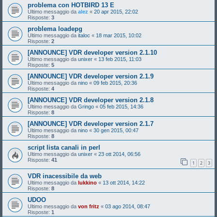
problema con HOTBIRD 13 E
Ultimo messaggio da
alez
«
20 apr 2015, 22:02
Risposte:
3
problema loadepg
Ultimo messaggio da
italoc
«
18 mar 2015, 10:02
Risposte:
2
[ANNOUNCE] VDR developer version 2.1.10
Ultimo messaggio da
unixer
«
13 feb 2015, 11:03
Risposte:
5
[ANNOUNCE] VDR developer version 2.1.9
Ultimo messaggio da
nino
«
09 feb 2015, 20:36
Risposte:
4
[ANNOUNCE] VDR developer version 2.1.8
Ultimo messaggio da
Gringo
«
05 feb 2015, 14:36
Risposte:
8
[ANNOUNCE] VDR developer version 2.1.7
Ultimo messaggio da
nino
«
30 gen 2015, 00:47
Risposte:
8
script lista canali in perl
Ultimo messaggio da
unixer
«
23 ott 2014, 06:56
Risposte:
41
1
2
3
VDR inacessibile da web
Ultimo messaggio da
lukkino
«
13 ott 2014, 14:22
Risposte:
8
UDOO
Ultimo messaggio da
von fritz
«
03 ago 2014, 08:47
Risposte:
1