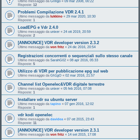
Ultimo messaggio da
Gringo
«
09 mar 2008, 00:22
Risposte:
12
Problemi Compilazione VDR 2.4.1
Ultimo messaggio da
lukkino
«
29 mar 2020, 10:30
Risposte:
1
LoadEPG e Vdr 2.4.0
Ultimo messaggio da
unixer
«
24 ott 2019, 20:59
Risposte:
2
[ANNOUNCE] VDR developer version 2.3.2
Ultimo messaggio da
von fritz
«
24 dic 2016, 20:54
Registrazioni concorrenti o sequenziali sullo stesso canale
Ultimo messaggio da
SarahG02
«
08 apr 2016, 05:33
Risposte:
5
Utilizzo di VDR per pubblicazione epg sul web
Ultimo messaggio da
Gh1gO
«
02 mar 2016, 21:57
Channel list Openelec&VDR digitale terrestre
Ultimo messaggio da
unixer
«
05 feb 2016, 07:08
Risposte:
1
Installare vdr su ubuntu server
Ultimo messaggio da
tapino
«
07 gen 2016, 12:02
Risposte:
1
vdr kodi openelec
Ultimo messaggio da
davidea
«
07 ott 2015, 23:43
Risposte:
11
[ANNOUNCE] VDR developer version 2.3.1
Ultimo messaggio da
von fritz
«
14 set 2015, 17:08