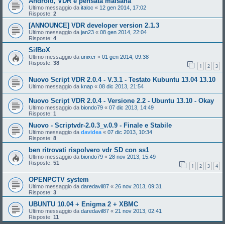
Android, VDR e pensata malsana
Ultimo messaggio da
italoc
«
12 gen 2014, 17:02
Risposte:
2
[ANNOUNCE] VDR developer version 2.1.3
Ultimo messaggio da
jan23
«
08 gen 2014, 22:04
Risposte:
4
SifBoX
Ultimo messaggio da
unixer
«
01 gen 2014, 09:38
Risposte:
38
1
2
3
Nuovo Script VDR 2.0.4 - V.3.1 - Testato Kubuntu 13.04 13.10
Ultimo messaggio da
knap
«
08 dic 2013, 21:54
Nuovo Script VDR 2.0.4 - Versione 2.2 - Ubuntu 13.10 - Okay
Ultimo messaggio da
biondo79
«
07 dic 2013, 14:49
Risposte:
1
Nuovo - Scriptvdr-2.0.3_v.0.9 - Finale e Stabile
Ultimo messaggio da
davidea
«
07 dic 2013, 10:34
Risposte:
8
ben ritrovati rispolvero vdr SD con ss1
Ultimo messaggio da
biondo79
«
28 nov 2013, 15:49
Risposte:
51
1
2
3
4
OPENPCTV system
Ultimo messaggio da
daredavil87
«
26 nov 2013, 09:31
Risposte:
3
UBUNTU 10.04 + Enigma 2 + XBMC
Ultimo messaggio da
daredavil87
«
21 nov 2013, 02:41
Risposte:
11