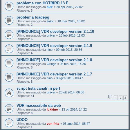
problema con HOTBIRD 13 E
Ultimo messaggio da
alez
«
20 apr 2015, 22:02
Risposte:
3
problema loadepg
Ultimo messaggio da
italoc
«
18 mar 2015, 10:02
Risposte:
2
[ANNOUNCE] VDR developer version 2.1.10
Ultimo messaggio da
unixer
«
13 feb 2015, 11:03
Risposte:
5
[ANNOUNCE] VDR developer version 2.1.9
Ultimo messaggio da
nino
«
09 feb 2015, 20:36
Risposte:
4
[ANNOUNCE] VDR developer version 2.1.8
Ultimo messaggio da
Gringo
«
05 feb 2015, 14:36
Risposte:
8
[ANNOUNCE] VDR developer version 2.1.7
Ultimo messaggio da
nino
«
30 gen 2015, 00:47
Risposte:
8
script lista canali in perl
Ultimo messaggio da
unixer
«
23 ott 2014, 06:56
Risposte:
41
1
2
3
VDR inacessibile da web
Ultimo messaggio da
lukkino
«
13 ott 2014, 14:22
Risposte:
8
UDOO
Ultimo messaggio da
von fritz
«
03 ago 2014, 08:47
Risposte:
1