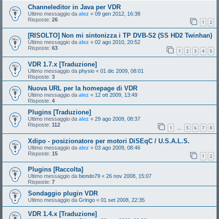
Channeleditor in Java per VDR
Ultimo messaggio da
alez
«
09 gen 2012, 16:38
Risposte:
26
1
2
[RISOLTO] Non mi sintonizza i TP DVB-S2 (SS HD2 Twinhan)
Ultimo messaggio da
alez
«
02 ago 2010, 20:52
Risposte:
63
1
2
3
4
5
VDR 1.7.x [Traduzione]
Ultimo messaggio da
physio
«
01 dic 2009, 08:01
Risposte:
3
Nuova URL per la homepage di VDR
Ultimo messaggio da
alez
«
12 ott 2009, 13:49
Risposte:
4
Plugins [Traduzione]
Ultimo messaggio da
alez
«
29 ago 2009, 08:37
Risposte:
112
1
5
6
7
8
…
Xdipo - posizionatore per motori DiSEqC / U.S.A.L.S.
Ultimo messaggio da
alez
«
03 ago 2009, 08:46
Risposte:
15
1
2
Plugins [Raccolta]
Ultimo messaggio da
biondo79
«
26 nov 2008, 15:07
Risposte:
7
Sondaggio plugin VDR
Ultimo messaggio da
Gringo
«
01 set 2008, 22:35
VDR 1.4.x [Traduzione]