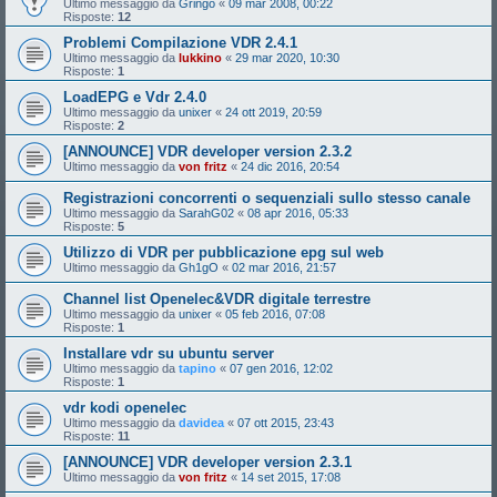
Ultimo messaggio da
Gringo
«
09 mar 2008, 00:22
Risposte:
12
Problemi Compilazione VDR 2.4.1
Ultimo messaggio da
lukkino
«
29 mar 2020, 10:30
Risposte:
1
LoadEPG e Vdr 2.4.0
Ultimo messaggio da
unixer
«
24 ott 2019, 20:59
Risposte:
2
[ANNOUNCE] VDR developer version 2.3.2
Ultimo messaggio da
von fritz
«
24 dic 2016, 20:54
Registrazioni concorrenti o sequenziali sullo stesso canale
Ultimo messaggio da
SarahG02
«
08 apr 2016, 05:33
Risposte:
5
Utilizzo di VDR per pubblicazione epg sul web
Ultimo messaggio da
Gh1gO
«
02 mar 2016, 21:57
Channel list Openelec&VDR digitale terrestre
Ultimo messaggio da
unixer
«
05 feb 2016, 07:08
Risposte:
1
Installare vdr su ubuntu server
Ultimo messaggio da
tapino
«
07 gen 2016, 12:02
Risposte:
1
vdr kodi openelec
Ultimo messaggio da
davidea
«
07 ott 2015, 23:43
Risposte:
11
[ANNOUNCE] VDR developer version 2.3.1
Ultimo messaggio da
von fritz
«
14 set 2015, 17:08