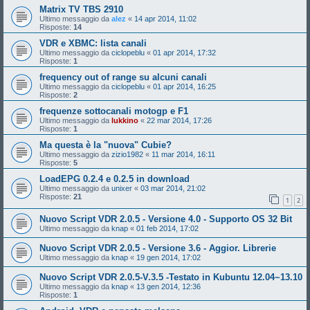
Matrix TV TBS 2910
Ultimo messaggio da
alez
«
14 apr 2014, 11:02
Risposte:
14
VDR e XBMC: lista canali
Ultimo messaggio da
ciclopeblu
«
01 apr 2014, 17:32
Risposte:
1
frequency out of range su alcuni canali
Ultimo messaggio da
ciclopeblu
«
01 apr 2014, 16:25
Risposte:
2
frequenze sottocanali motogp e F1
Ultimo messaggio da
lukkino
«
22 mar 2014, 17:26
Risposte:
1
Ma questa è la "nuova" Cubie?
Ultimo messaggio da
zizio1982
«
11 mar 2014, 16:11
Risposte:
5
LoadEPG 0.2.4 e 0.2.5 in download
Ultimo messaggio da
unixer
«
03 mar 2014, 21:02
Risposte:
21
1
2
Nuovo Script VDR 2.0.5 - Versione 4.0 - Supporto OS 32 Bit
Ultimo messaggio da
knap
«
01 feb 2014, 17:02
Nuovo Script VDR 2.0.5 - Versione 3.6 - Aggior. Librerie
Ultimo messaggio da
knap
«
19 gen 2014, 17:02
Nuovo Script VDR 2.0.5-V.3.5 -Testato in Kubuntu 12.04~13.10
Ultimo messaggio da
knap
«
13 gen 2014, 12:36
Risposte:
1