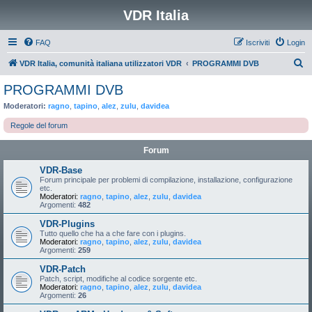
VDR Italia
FAQ
Iscriviti
Login
C
VDR Italia, comunità italiana utilizzatori VDR
PROGRAMMI DVB
e
PROGRAMMI DVB
r
Moderatori:
ragno
,
tapino
,
alez
,
zulu
,
davidea
c
Regole del forum
a
Forum
VDR-Base
Forum principale per problemi di compilazione, installazione, configurazione
etc.
Moderatori:
ragno
,
tapino
,
alez
,
zulu
,
davidea
Argomenti:
482
VDR-Plugins
Tutto quello che ha a che fare con i plugins.
Moderatori:
ragno
,
tapino
,
alez
,
zulu
,
davidea
Argomenti:
259
VDR-Patch
Patch, script, modifiche al codice sorgente etc.
Moderatori:
ragno
,
tapino
,
alez
,
zulu
,
davidea
Argomenti:
26