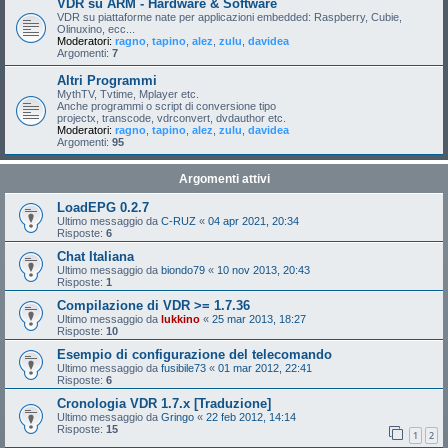
VDR su ARM - Hardware & Software
VDR su piattaforme nate per applicazioni embedded: Raspberry, Cubie,
Olinuxino, ecc...
Moderatori:
ragno
,
tapino
,
alez
,
zulu
,
davidea
Argomenti:
7
Altri Programmi
MythTV, Tvtime, Mplayer etc.
Anche programmi o script di conversione tipo
projectx, transcode, vdrconvert, dvdauthor etc.
Moderatori:
ragno
,
tapino
,
alez
,
zulu
,
davidea
Argomenti:
95
Argomenti attivi
LoadEPG 0.2.7
Ultimo messaggio da
C-RUZ
«
04 apr 2021, 20:34
Risposte:
6
Chat Italiana
Ultimo messaggio da
biondo79
«
10 nov 2013, 20:43
Risposte:
1
Compilazione di VDR >= 1.7.36
Ultimo messaggio da
lukkino
«
25 mar 2013, 18:27
Risposte:
10
Esempio di configurazione del telecomando
Ultimo messaggio da
fusibile73
«
01 mar 2012, 22:41
Risposte:
6
Cronologia VDR 1.7.x [Traduzione]
Ultimo messaggio da
Gringo
«
22 feb 2012, 14:14
Risposte:
15
1
2