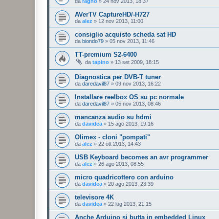
da
ragno
»
24 nov 2013, 18:37
AVerTV CaptureHD/-H727
da
alez
»
12 nov 2013, 11:00
consiglio acquisto scheda sat HD
da
biondo79
»
05 nov 2013, 11:46
TT-premium S2-6400
da
tapino
»
13 set 2009, 18:15
Diagnostica per DVB-T tuner
da
daredavil87
»
09 nov 2013, 16:22
Installare reelbox OS su pc normale
da
daredavil87
»
05 nov 2013, 08:46
mancanza audio su hdmi
da
davidea
»
15 ago 2013, 19:16
Olimex - cloni "pompati"
da
alez
»
22 ott 2013, 14:43
USB Keyboard becomes an avr programmer
da
alez
»
26 ago 2013, 08:55
micro quadricottero con arduino
da
davidea
»
20 ago 2013, 23:39
televisore 4K
da
davidea
»
22 lug 2013, 21:15
Anche Arduino si butta in embedded Linux