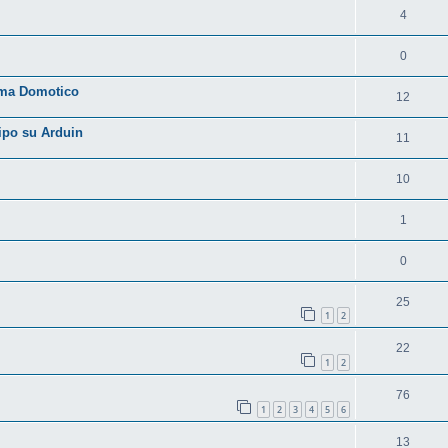
4
0
ema Domotico
12
tipo su Arduin
11
10
1
0
25
1
2
22
1
2
76
1
2
3
4
5
6
13