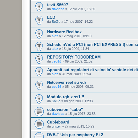
tevii S660?
da
davidea
»
12 dic 2011, 18:50
LCD
da
SoGo
»
17 nov 2007, 14:22
Hardware Reelbox
da
alez
»
12 mag 2010, 09:10
Schede nVidia PCI (non PCI-EXPRESS!!) con 
da
alez
»
15 giu 2009, 11:34
REPOSITORY TODODREAM
da
ceo16
»
09 giu 2009, 21:52
Appunti sui regolatori di velocita' ventole dei d
da
alez
»
31 mar 2009, 09:54
Netceiver reel su vdr
da
ceo16
»
05 nov 2008, 09:31
Modulo rgb x ss1!!!
da
SoGo
»
08 gen 2009, 13:33
cubovision "cubo"
da
davidea
»
15 giu 2017, 23:56
Cubieboard
da
unixer
»
27 mag 2013, 15:29
DVB-T Usb per raspberry Pi 2