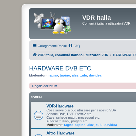
VDR Italia
Comunità italiana utilizzatori VDR
Collegamenti Rapidi
FAQ
VDR Italia, comunità italiana utilizzatori VDR
HARDWARE D
HARDWARE DVB ETC.
Moderatori:
ragno
,
tapino
,
alez
,
zulu
,
davidea
Regole del forum
FORUM
VDR-Hardware
Cosa serve o si può utilizzare per il nostro VDR
Schede DVB, DVT, DVBS2 etc.
Case, schede madri, processori etc.
Autocostruzioni, progetti etc.
Moderatori:
ragno
,
tapino
,
alez
,
zulu
,
davidea
Altro Hardware