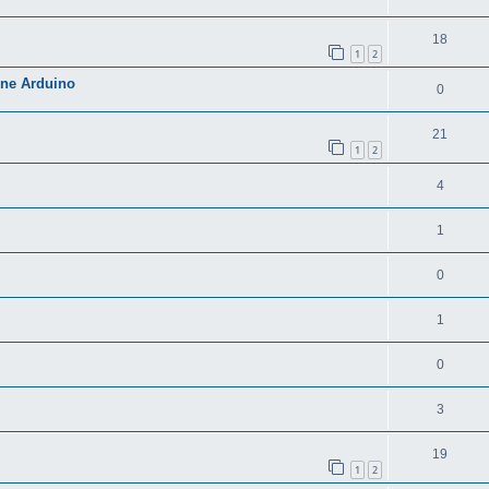
18
1
2
one Arduino
0
21
1
2
4
1
0
1
0
3
19
1
2