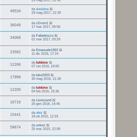
da
davidea
49534
29 mag 2017, 22:29
da
zGrom1
36049
17 mar 2017, 09:56
da
Fabiettozzo
34068
01 mar 2017, 03:29
da
Emanuele1993
23582
11 dic 2016, 17:24
da
lukkino
12266
07 set 2016, 19:05
da
luke2003
17999
30 mag 2016, 21:28
da
lukkino
12200
04 feb 2016, 15:36
da
Livesound
16716
26 gen 2016, 14:45
da
alez
15441
19 ott 2015, 12:33
da
unixer
59674
25 mar 2015, 22:58