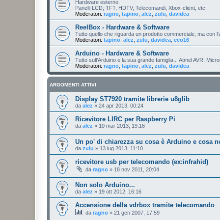
Hardware esterno.
Panelli LCD, TFT, HDTV, Telecomandi, Xbox-client, etc.
Moderatori:
ragno
,
tapino
,
alez
,
zulu
,
davidea
ReelBox - Hardware & Software
Tutto quello che riguarda un prodotto commerciale, ma con l
Moderatori:
tapino
,
alez
,
zulu
,
davidea
,
ceo16
Arduino - Hardware & Software
Tutto sull'Arduino e la sua grande famiglia... Atmel AVR, Micro
Moderatori:
ragno
,
tapino
,
alez
,
zulu
,
davidea
ARGOMENTI ATTIVI
Display ST7920 tramite librerie u8glib
da
alez
»
24 apr 2013, 00:24
Ricevitore LIRC per Raspberry Pi
da
alez
»
10 mar 2013, 19:16
Un po' di chiarezza su cosa è Arduino e cosa no
da
zulu
»
13 lug 2013, 11:10
ricevitore usb per telecomando (ex:infrahid)
da
ragno
»
18 nov 2011, 20:04
Non solo Arduino...
da
alez
»
19 ott 2012, 16:16
Accensione della vdrbox tramite telecomando
da
ragno
»
21 gen 2007, 17:59