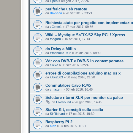
da
lupen
»
09 gen 2017, 22:26
periferiche usb remote
da
davidea
»
28 set 2015, 23:21
Richiesta aiuto per progetto con implementazi
da
zGrom1
»
17 mar 2017, 09:56
Wiki -- Mystique SaTiX-S2 Sky PCI / Xpress
da
theguru
»
16 ott 2011, 17:14
da Delay a Millis
da
Emanuele1993
»
08 dic 2016, 09:42
Vdr con DVB-T e DVB-S in contemporanea
da
clikko
»
03 set 2016, 22:24
errore di compilazione arduino mac os x
da
luke2003
»
30 mag 2016, 21:28
Commutatore Cavo RJ45
da
cmaxym
»
03 feb 2016, 16:46
Selettore ritorni XLR per monitor da palco
da
Livesound
»
26 gen 2016, 14:45
Starter Kit, consigli sulla scelta
da
SirRichard
»
17 ott 2015, 19:39
Raspberry Pi 2
da
alez
»
04 feb 2015, 11:21