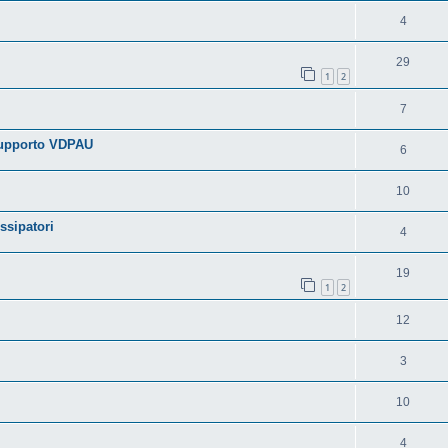
4
29
1
2
7
supporto VDPAU
6
10
issipatori
4
19
1
2
12
3
10
4