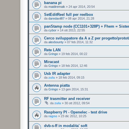
banana pi
da
maidiremaik
»
24 apr 2014, 20:54
SetEditReel full per reelbox
da
daredavil87
»
08 apr 2014, 21:28
panStamp node (CC1101+328P) + Fhem = Sist
da
cybor
»
14 ott 2013, 22:55
Cerco sviluppatore da A a Z per progetto/proto
da
alexbounty
»
07 feb 2014, 11:32
Rete LAN
da
Gringo
»
19 feb 2014, 00:22
Miracast
da
Gringo
»
18 feb 2014, 12:46
Usb IR adapter
da
zulu
»
18 feb 2014, 09:15
Antenna piatta
da
Gringo
»
13 gen 2014, 15:31
RF trasmitter and receiver
da
zulu
»
30 ott 2012, 09:54
Raspberry PI - Openelec - test drive
da
ragno
»
23 dic 2012, 10:25
dvb-s-ff in modalita' soft