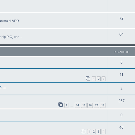
72
'anima di VDR
64
chip PIC, ecc...
RISPOSTE
6
41
1
2
3
 ...
2
267
1
14
15
16
17
18
…
0
46
1
2
3
4