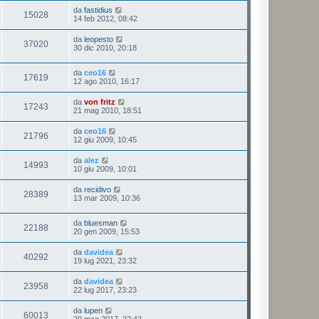
da
fastidius
15028
14 feb 2012, 08:42
da
leopesto
37020
30 dic 2010, 20:18
da
ceo16
17619
12 ago 2010, 16:17
da
von fritz
17243
21 mag 2010, 18:51
da
ceo16
21796
12 giu 2009, 10:45
da
alez
14993
10 giu 2009, 10:01
da
recidivo
28389
13 mar 2009, 10:36
da
bluesman
22188
20 gen 2009, 15:53
da
davidea
40292
19 lug 2021, 23:32
da
davidea
23958
22 lug 2017, 23:23
da
lupen
60013
29 mag 2017, 22:42