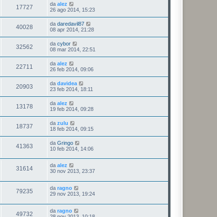
da
alez
17727
26 ago 2014, 15:23
da
daredavil87
40028
08 apr 2014, 21:28
da
cybor
32562
08 mar 2014, 22:51
da
alez
22711
26 feb 2014, 09:06
da
davidea
20903
23 feb 2014, 18:11
da
alez
13178
19 feb 2014, 09:28
da
zulu
18737
18 feb 2014, 09:15
da
Gringo
41363
10 feb 2014, 14:06
da
alez
31614
30 nov 2013, 23:37
da
ragno
79235
29 nov 2013, 19:24
da
ragno
49732
28 nov 2013, 10:18