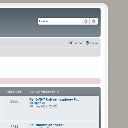
Cerca
Ricerca avanzata
Iscriviti
Login
MESSAGGI
ULTIMO MESSAGGIO
Re: DVB-T Usb per raspberry P…
2366
V
da
lupen
e
29 mag 2017, 22:42
d
i
u
l
t
Re: cubovision "cubo"
2244
i
V