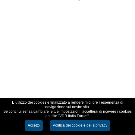
L´utilizzo dei cookies è finalizzato a rendere migliore l´esperienza di
navigazione sul nostro sito.
Se continui senza cambiare le tue impostazioni, accetterai di ricevere i cookies
dal sito "VDR Italia Forum".
Accetto
Politica dei cookie e della privacy