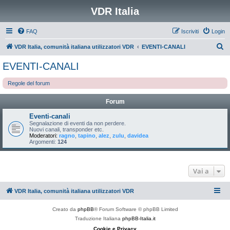
VDR Italia
FAQ
Iscriviti
Login
C
VDR Italia, comunità italiana utilizzatori VDR
EVENTI-CANALI
e
EVENTI-CANALI
r
Regole del forum
c
a
Forum
Eventi-canali
Segnalazione di eventi da non perdere.
Nuovi canali, transponder etc.
Moderatori:
ragno
,
tapino
,
alez
,
zulu
,
davidea
Argomenti:
124
Vai a
VDR Italia, comunità italiana utilizzatori VDR
Creato da
phpBB
® Forum Software © phpBB Limited
Traduzione Italiana
phpBB-Italia.it
Cookie e Privacy