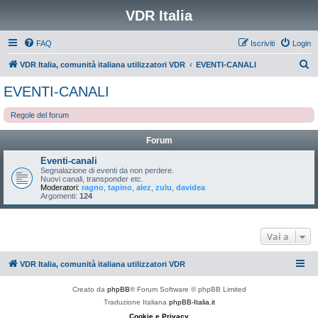
VDR Italia
FAQ
Iscriviti
Login
C
VDR Italia, comunità italiana utilizzatori VDR
EVENTI-CANALI
e
EVENTI-CANALI
r
Regole del forum
c
a
Forum
Eventi-canali
Segnalazione di eventi da non perdere.
Nuovi canali, transponder etc.
Moderatori:
ragno
,
tapino
,
alez
,
zulu
,
davidea
Argomenti:
124
Vai a
VDR Italia, comunità italiana utilizzatori VDR
Creato da
phpBB
® Forum Software © phpBB Limited
Traduzione Italiana
phpBB-Italia.it
Cookie e Privacy