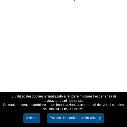
L´utilizzo dei cookies è finalizzato a rendere migliore l´esperienza di
navigazione sul nostro sito.
Se continui senza cambiare le tue impostazioni, accetterai di ricevere i cookies
dal sito "VDR Italia Forum".
Accetto
Politica dei cookie e della privacy