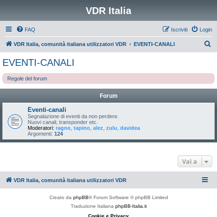
VDR Italia
FAQ
Iscriviti
Login
C
VDR Italia, comunità italiana utilizzatori VDR
EVENTI-CANALI
e
EVENTI-CANALI
r
Regole del forum
c
a
Forum
Eventi-canali
Segnalazione di eventi da non perdere.
Nuovi canali, transponder etc.
Moderatori:
ragno
,
tapino
,
alez
,
zulu
,
davidea
Argomenti:
124
Vai a
VDR Italia, comunità italiana utilizzatori VDR
Creato da
phpBB
® Forum Software © phpBB Limited
Traduzione Italiana
phpBB-Italia.it
Cookie e Privacy