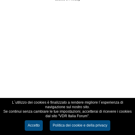
L´utilizzo dei cookies è finalizzato a rendere migliore l´esperienza di
navigazione sul nostro sito.
Se continui senza cambiare le tue impostazioni, accetterai di ricevere i cookies
dal sito "VDR Italia Forum".
Accetto
Politica dei cookie e della privacy