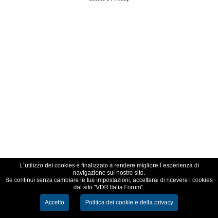
L´utilizzo dei cookies è finalizzato a rendere migliore l´esperienza di
navigazione sul nostro sito.
Se continui senza cambiare le tue impostazioni, accetterai di ricevere i cookies
dal sito "VDR Italia Forum".
Accetto
Politica dei cookie e della privacy