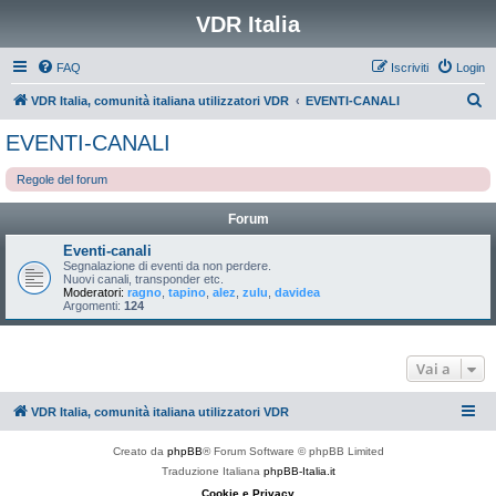
VDR Italia
FAQ
Iscriviti
Login
C
VDR Italia, comunità italiana utilizzatori VDR
EVENTI-CANALI
e
EVENTI-CANALI
r
Regole del forum
c
a
Forum
Eventi-canali
Segnalazione di eventi da non perdere.
Nuovi canali, transponder etc.
Moderatori:
ragno
,
tapino
,
alez
,
zulu
,
davidea
Argomenti:
124
Vai a
VDR Italia, comunità italiana utilizzatori VDR
Creato da
phpBB
® Forum Software © phpBB Limited
Traduzione Italiana
phpBB-Italia.it
Cookie e Privacy