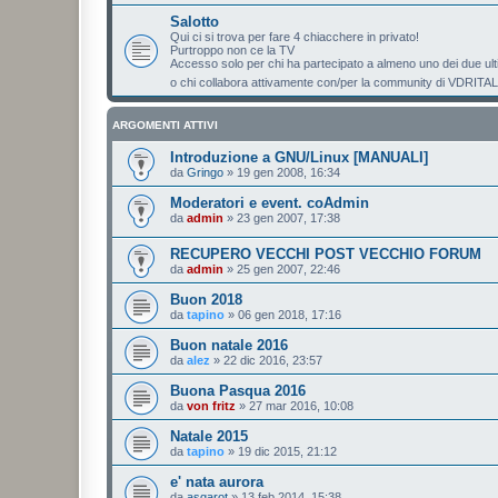
Salotto
Qui ci si trova per fare 4 chiacchere in privato!
Purtroppo non ce la TV
Accesso solo per chi ha partecipato a almeno uno dei due u
o chi collabora attivamente con/per la community di VDRITA
ARGOMENTI ATTIVI
Introduzione a GNU/Linux [MANUALI]
da
Gringo
»
19 gen 2008, 16:34
Moderatori e event. coAdmin
da
admin
»
23 gen 2007, 17:38
RECUPERO VECCHI POST VECCHIO FORUM
da
admin
»
25 gen 2007, 22:46
Buon 2018
da
tapino
»
06 gen 2018, 17:16
Buon natale 2016
da
alez
»
22 dic 2016, 23:57
Buona Pasqua 2016
da
von fritz
»
27 mar 2016, 10:08
Natale 2015
da
tapino
»
19 dic 2015, 21:12
e' nata aurora
da
asgarot
»
13 feb 2014, 15:38