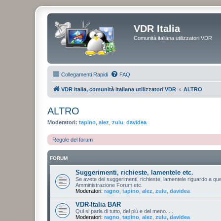
VDR Italia
Comunità italiana utilizzatori VDR
Collegamenti Rapidi
FAQ
VDR Italia, comunità italiana utilizzatori VDR
ALTRO
ALTRO
Moderatori:
tapino
,
alez
,
zulu
,
davidea
Regole del forum
FORUM
Suggerimenti, richieste, lamentele etc.
Se avete dei suggerimenti, richieste, lamentele riguardo a que
Amministrazione Forum etc.
Moderatori:
ragno
,
tapino
,
alez
,
zulu
,
davidea
VDR-Italia BAR
Qui si parla di tutto, del più e del meno.....
Moderatori:
ragno
,
tapino
,
alez
,
zulu
,
davidea