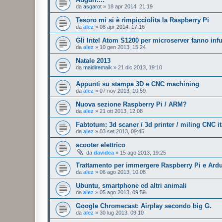
da
asgarot
»
18 apr 2014, 21:19
Tesoro mi si è rimpicciolita la Raspberry Pi
da
alez
»
08 apr 2014, 17:16
Gli Intel Atom S1200 per microserver fanno inf
da
alez
»
10 gen 2013, 15:24
Natale 2013
da
maidiremaik
»
21 dic 2013, 19:10
Appunti su stampa 3D e CNC machining
da
alez
»
07 nov 2013, 10:59
Nuova sezione Raspberry Pi / ARM?
da
alez
»
21 ott 2013, 12:08
Fabtotum: 3d scaner / 3d printer / miling CNC it
da
alez
»
03 set 2013, 09:45
scooter elettrico
da
davidea
»
15 ago 2013, 19:25
Trattamento per immergere Raspberry Pi e Ardui
da
alez
»
06 ago 2013, 10:08
Ubuntu, smartphone ed altri animali
da
alez
»
05 ago 2013, 09:59
Google Chromecast: Airplay secondo big G.
da
alez
»
30 lug 2013, 09:10