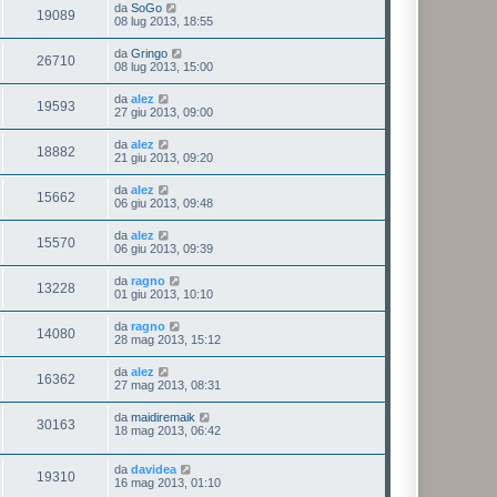
da
SoGo
19089
08 lug 2013, 18:55
da
Gringo
26710
08 lug 2013, 15:00
da
alez
19593
27 giu 2013, 09:00
da
alez
18882
21 giu 2013, 09:20
da
alez
15662
06 giu 2013, 09:48
da
alez
15570
06 giu 2013, 09:39
da
ragno
13228
01 giu 2013, 10:10
da
ragno
14080
28 mag 2013, 15:12
da
alez
16362
27 mag 2013, 08:31
da
maidiremaik
30163
18 mag 2013, 06:42
da
davidea
19310
16 mag 2013, 01:10