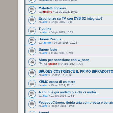
Maledetti cookies
da
lukkino
»
11 giu 2015, 19:01
Esperienze su TV con DVB-S2 integrato?
da
alez
»
22 giu 2015, 12:02
Tivulink
da
alez
»
04 giu 2015, 10:29
Buona Pasqua
da
tapino
»
04 apr 2015, 19:23
Buone feste
da
alez
»
11 dic 2014, 10:40
Aiuto per scansione con w_scan
da
lukkino
»
04 giu 2012, 10:21
BRUGES COSTRUISCE IL PRIMO BIRRADOTT
da
alez
»
02 ott 2014, 11:08
XBMC cessa di esistere
da
alez
»
25 set 2014, 12:16
A chi ci è già andato o a chi ci andrà...
da
alez
»
01 ago 2014, 12:53
Peugeot/Citroen: ibrida aria compressa e benzi
da
alez
»
28 gen 2013, 11:48
Auguri....