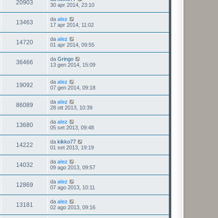
20903
30 apr 2014, 23:10
da
alez
13463
17 apr 2014, 11:02
da
alez
14720
01 apr 2014, 09:55
da
Gringo
36466
13 gen 2014, 15:09
da
alez
19092
07 gen 2014, 09:18
da
alez
86089
28 ott 2013, 10:39
da
alez
13680
05 set 2013, 09:48
da
kikko77
14222
01 set 2013, 19:19
da
alez
14032
09 ago 2013, 09:57
da
alez
12869
07 ago 2013, 10:11
da
alez
13181
02 ago 2013, 09:16