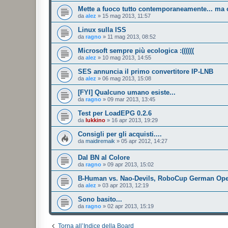
Mette a fuoco tutto contemporaneamente... ma
da
alez
»
15 mag 2013, 11:57
Linux sulla ISS
da
ragno
»
11 mag 2013, 08:52
Microsoft sempre più ecologica :((((((
da
alez
»
10 mag 2013, 14:55
SES annuncia il primo convertitore IP-LNB
da
alez
»
06 mag 2013, 15:08
[FYI] Qualcuno umano esiste...
da
ragno
»
09 mar 2013, 13:45
Test per LoadEPG 0.2.6
da
lukkino
»
16 apr 2013, 19:29
Consigli per gli acquisti....
da
maidiremaik
»
05 apr 2012, 14:27
Dal BN al Colore
da
ragno
»
09 apr 2013, 15:02
B-Human vs. Nao-Devils, RoboCup German Ope
da
alez
»
03 apr 2013, 12:19
Sono basito...
da
ragno
»
02 apr 2013, 15:19
Torna all’Indice della Board