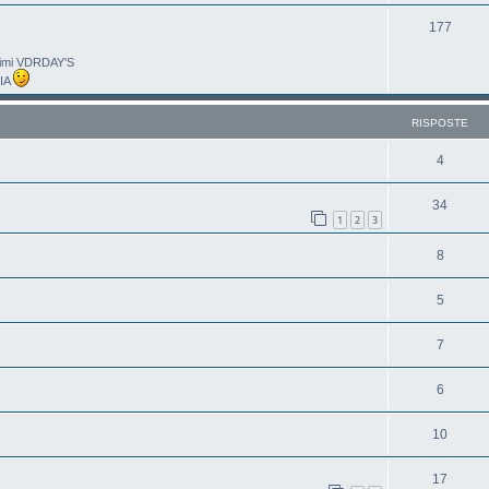
177
ltimi VDRDAY'S
LIA
RISPOSTE
4
34
1
2
3
8
5
7
6
10
17