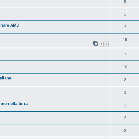
9
2
uriare AMD
3
19
1
2
7
10
aliana
2
3
no nella birra
2
2
2