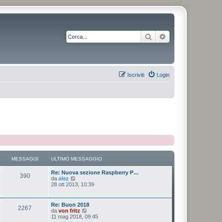
Cerca
Ricerca avanzata
Iscriviti
Login
MESSAGGI
ULTIMO MESSAGGIO
Re: Nuova sezione Raspberry P…
390
V
da
alez
e
28 ott 2013, 10:39
d
i
u
Re: Buon 2018
2267
l
V
da
von fritz
t
e
11 mag 2018, 09:45
i
d