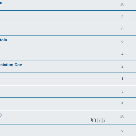
um
10
9
0
tola
0
4
entation Doc
2
1
3
6
)
20
1
2
0