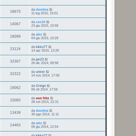
da
davidea
18675
11 lug 2015, 10:01
da
ceo16
14067
23 giu 2015, 10:58
da
alez
18099
04 giu 2015, 10:29
da
kikko77
23124
14 apr 2015, 13:29
da
jan23
32307
26 dic 2014, 09:58
da
unixer
32322
14 nov 2014, 17:00
da
Gringo
19062
06 ott 2014, 17:56
da
von fritz
15065
28 set 2014, 22:31
da
davidea
13439
30 ago 2014, 11:11
da
alez
14463
06 giu 2014, 12:54
da
kikko77