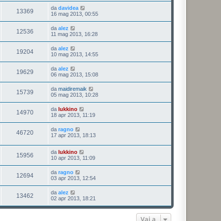
da
davidea
13369
16 mag 2013, 00:55
da
alez
12536
11 mag 2013, 16:28
da
alez
19204
10 mag 2013, 14:55
da
alez
19629
06 mag 2013, 15:08
da
maidiremaik
15739
05 mag 2013, 10:28
da
lukkino
14970
18 apr 2013, 11:19
da
ragno
46720
17 apr 2013, 18:13
da
lukkino
15956
10 apr 2013, 11:09
da
ragno
12694
03 apr 2013, 12:54
da
alez
13462
02 apr 2013, 18:21
Vai a