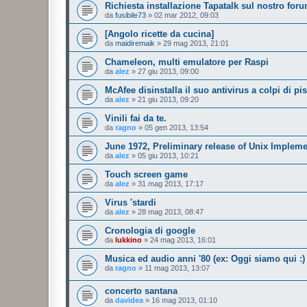
Richiesta installazione Tapatalk sul nostro for
da
fusibile73
»
02 mar 2012, 09:03
[Angolo ricette da cucina]
da
maidiremaik
»
29 mag 2013, 21:01
Chameleon, multi emulatore per Raspi
da
alez
»
27 giu 2013, 09:00
McAfee disinstalla il suo antivirus a colpi di pis
da
alez
»
21 giu 2013, 09:20
Vinili fai da te.
da
ragno
»
05 gen 2013, 13:54
June 1972, Preliminary release of Unix Implem
da
alez
»
05 giu 2013, 10:21
Touch screen game
da
alez
»
31 mag 2013, 17:17
Virus 'stardi
da
alez
»
28 mag 2013, 08:47
Cronologia di google
da
lukkino
»
24 mag 2013, 16:01
Musica ed audio anni '80 (ex: Oggi siamo qui :) 
da
ragno
»
11 mag 2013, 13:07
concerto santana
da
davidea
»
16 mag 2013, 01:10