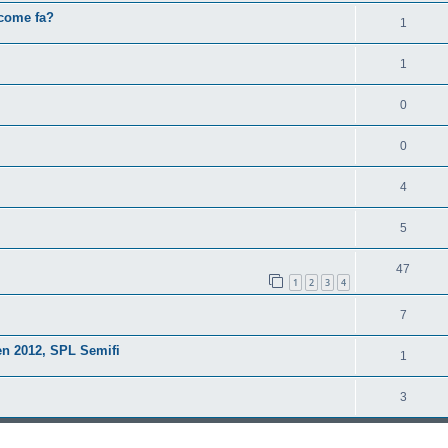
 come fa?
1
1
0
0
4
5
47
1
2
3
4
7
n 2012, SPL Semifi
1
3