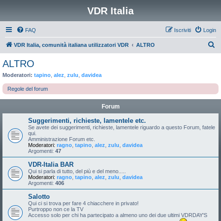
VDR Italia
FAQ
Iscriviti
Login
C
VDR Italia, comunità italiana utilizzatori VDR
ALTRO
e
ALTRO
r
Moderatori:
tapino
,
alez
,
zulu
,
davidea
c
Regole del forum
a
Forum
Suggerimenti, richieste, lamentele etc.
Se avete dei suggerimenti, richieste, lamentele riguardo a questo Forum, fatele
qui.
Amministrazione Forum etc.
Moderatori:
ragno
,
tapino
,
alez
,
zulu
,
davidea
Argomenti:
47
VDR-Italia BAR
Qui si parla di tutto, del più e del meno.....
Moderatori:
ragno
,
tapino
,
alez
,
zulu
,
davidea
Argomenti:
406
Salotto
Qui ci si trova per fare 4 chiacchere in privato!
Purtroppo non ce la TV
Accesso solo per chi ha partecipato a almeno uno dei due ultimi VDRDAY'S