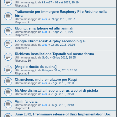
Ultimo messaggio da
kikko77
«
01 set 2013, 19:19
Risposte:
3
Trattamento per immergere Raspberry Pi e Arduino nella
birra
Ultimo messaggio da
alez
«
09 ago 2013, 09:57
Risposte:
2
Ubuntu, smartphone ed altri animali
Ultimo messaggio da
alez
«
07 ago 2013, 10:11
Risposte:
2
Google Chromecast: Airplay secondo big G.
Ultimo messaggio da
alez
«
02 ago 2013, 09:16
Risposte:
2
Richiesta installazione Tapatalk sul nostro forum
Ultimo messaggio da
SoGo
«
08 lug 2013, 18:55
Risposte:
10
[Angolo ricette da cucina]
Ultimo messaggio da
Gringo
«
08 lug 2013, 15:00
Risposte:
9
Chameleon, multi emulatore per Raspi
Ultimo messaggio da
alez
«
27 giu 2013, 09:00
McAfee disinstalla il suo antivirus a colpi di pistola
Ultimo messaggio da
alez
«
21 giu 2013, 09:20
Vinili fai da te.
Ultimo messaggio da
alez
«
06 giu 2013, 09:48
Risposte:
4
June 1972, Preliminary release of Unix Implementation Doc