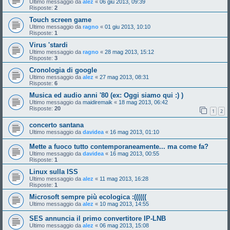
Ultimo messaggio da
alez
«
06 giu 2013, 09:39
Risposte:
2
Touch screen game
Ultimo messaggio da
ragno
«
01 giu 2013, 10:10
Risposte:
1
Virus 'stardi
Ultimo messaggio da
ragno
«
28 mag 2013, 15:12
Risposte:
3
Cronologia di google
Ultimo messaggio da
alez
«
27 mag 2013, 08:31
Risposte:
6
Musica ed audio anni '80 (ex: Oggi siamo qui :) )
Ultimo messaggio da
maidiremaik
«
18 mag 2013, 06:42
Risposte:
20
1
2
concerto santana
Ultimo messaggio da
davidea
«
16 mag 2013, 01:10
Mette a fuoco tutto contemporaneamente... ma come fa?
Ultimo messaggio da
davidea
«
16 mag 2013, 00:55
Risposte:
1
Linux sulla ISS
Ultimo messaggio da
alez
«
11 mag 2013, 16:28
Risposte:
1
Microsoft sempre più ecologica :((((((
Ultimo messaggio da
alez
«
10 mag 2013, 14:55
SES annuncia il primo convertitore IP-LNB
Ultimo messaggio da
alez
«
06 mag 2013, 15:08