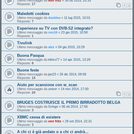
Ultimo messaggio da
von fritz
«
30 ott 2015, 20:33
Risposte:
17
1
2
Maledetti cookies
Ultimo messaggio da
davidea
«
11 lug 2015, 10:01
Risposte:
7
Esperienze su TV con DVB-S2 integrato?
Ultimo messaggio da
ceo16
«
23 giu 2015, 10:58
Risposte:
1
Tivulink
Ultimo messaggio da
alez
«
04 giu 2015, 10:29
Buona Pasqua
Ultimo messaggio da
kikko77
«
14 apr 2015, 13:29
Risposte:
8
Buone feste
Ultimo messaggio da
jan23
«
26 dic 2014, 09:58
Risposte:
14
Aiuto per scansione con w_scan
Ultimo messaggio da
unixer
«
14 nov 2014, 17:00
Risposte:
24
1
2
BRUGES COSTRUISCE IL PRIMO BIRRADOTTO BELGA
Ultimo messaggio da
Gringo
«
06 ott 2014, 17:56
Risposte:
3
XBMC cessa di esistere
Ultimo messaggio da
von fritz
«
28 set 2014, 22:31
Risposte:
3
A chi ci è già andato o a chi ci andrà...