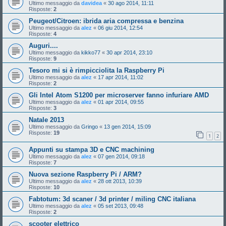
Ultimo messaggio da
davidea
«
30 ago 2014, 11:11
Risposte:
2
Peugeot/Citroen: ibrida aria compressa e benzina
Ultimo messaggio da
alez
«
06 giu 2014, 12:54
Risposte:
4
Auguri....
Ultimo messaggio da
kikko77
«
30 apr 2014, 23:10
Risposte:
9
Tesoro mi si è rimpicciolita la Raspberry Pi
Ultimo messaggio da
alez
«
17 apr 2014, 11:02
Risposte:
2
Gli Intel Atom S1200 per microserver fanno infuriare AMD
Ultimo messaggio da
alez
«
01 apr 2014, 09:55
Risposte:
3
Natale 2013
Ultimo messaggio da
Gringo
«
13 gen 2014, 15:09
Risposte:
19
1
2
Appunti su stampa 3D e CNC machining
Ultimo messaggio da
alez
«
07 gen 2014, 09:18
Risposte:
7
Nuova sezione Raspberry Pi / ARM?
Ultimo messaggio da
alez
«
28 ott 2013, 10:39
Risposte:
10
Fabtotum: 3d scaner / 3d printer / miling CNC italiana
Ultimo messaggio da
alez
«
05 set 2013, 09:48
Risposte:
2
scooter elettrico