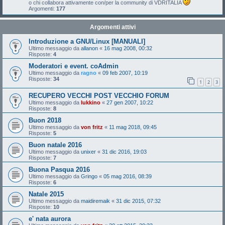
o chi collabora attivamente con/per la community di VDRITALIA
Argomenti:
177
Argomenti attivi
Introduzione a GNU/Linux [MANUALI]
Ultimo messaggio da
allanon
«
16 mag 2008, 00:32
Risposte:
4
Moderatori e event. coAdmin
Ultimo messaggio da
ragno
«
09 feb 2007, 10:19
Risposte:
34
1
2
3
RECUPERO VECCHI POST VECCHIO FORUM
Ultimo messaggio da
lukkino
«
27 gen 2007, 10:22
Risposte:
8
Buon 2018
Ultimo messaggio da
von fritz
«
11 mag 2018, 09:45
Risposte:
5
Buon natale 2016
Ultimo messaggio da
unixer
«
31 dic 2016, 19:03
Risposte:
7
Buona Pasqua 2016
Ultimo messaggio da
Gringo
«
05 mag 2016, 08:39
Risposte:
6
Natale 2015
Ultimo messaggio da
maidiremaik
«
31 dic 2015, 07:32
Risposte:
10
e' nata aurora