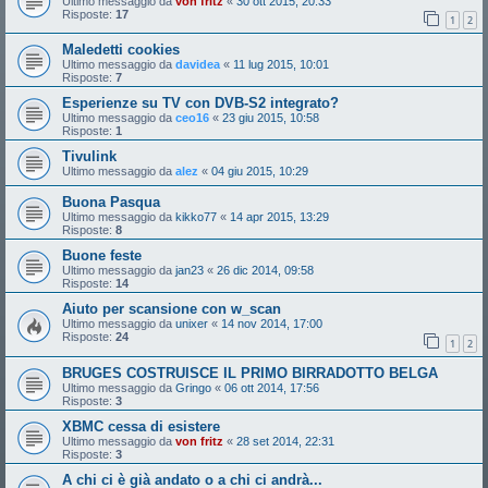
Ultimo messaggio da
von fritz
«
30 ott 2015, 20:33
Risposte:
17
1
2
Maledetti cookies
Ultimo messaggio da
davidea
«
11 lug 2015, 10:01
Risposte:
7
Esperienze su TV con DVB-S2 integrato?
Ultimo messaggio da
ceo16
«
23 giu 2015, 10:58
Risposte:
1
Tivulink
Ultimo messaggio da
alez
«
04 giu 2015, 10:29
Buona Pasqua
Ultimo messaggio da
kikko77
«
14 apr 2015, 13:29
Risposte:
8
Buone feste
Ultimo messaggio da
jan23
«
26 dic 2014, 09:58
Risposte:
14
Aiuto per scansione con w_scan
Ultimo messaggio da
unixer
«
14 nov 2014, 17:00
Risposte:
24
1
2
BRUGES COSTRUISCE IL PRIMO BIRRADOTTO BELGA
Ultimo messaggio da
Gringo
«
06 ott 2014, 17:56
Risposte:
3
XBMC cessa di esistere
Ultimo messaggio da
von fritz
«
28 set 2014, 22:31
Risposte:
3
A chi ci è già andato o a chi ci andrà...