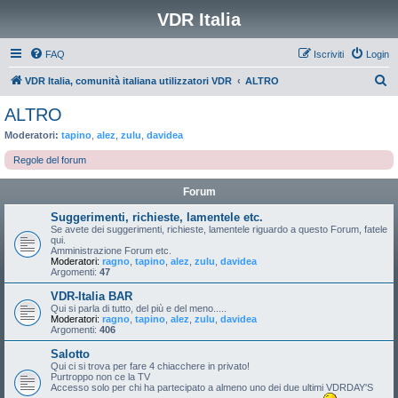
VDR Italia
FAQ
Iscriviti
Login
C
VDR Italia, comunità italiana utilizzatori VDR
ALTRO
e
ALTRO
r
Moderatori:
tapino
,
alez
,
zulu
,
davidea
c
Regole del forum
a
Forum
Suggerimenti, richieste, lamentele etc.
Se avete dei suggerimenti, richieste, lamentele riguardo a questo Forum, fatele
qui.
Amministrazione Forum etc.
Moderatori:
ragno
,
tapino
,
alez
,
zulu
,
davidea
Argomenti:
47
VDR-Italia BAR
Qui si parla di tutto, del più e del meno.....
Moderatori:
ragno
,
tapino
,
alez
,
zulu
,
davidea
Argomenti:
406
Salotto
Qui ci si trova per fare 4 chiacchere in privato!
Purtroppo non ce la TV
Accesso solo per chi ha partecipato a almeno uno dei due ultimi VDRDAY'S