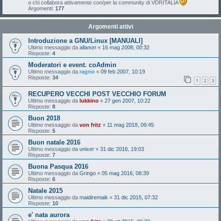
o chi collabora attivamente con/per la community di VDRITALIA
Argomenti:
177
Argomenti attivi
Introduzione a GNU/Linux [MANUALI]
Ultimo messaggio da
allanon
«
16 mag 2008, 00:32
Risposte:
4
Moderatori e event. coAdmin
Ultimo messaggio da
ragno
«
09 feb 2007, 10:19
Risposte:
34
1
2
3
RECUPERO VECCHI POST VECCHIO FORUM
Ultimo messaggio da
lukkino
«
27 gen 2007, 10:22
Risposte:
8
Buon 2018
Ultimo messaggio da
von fritz
«
11 mag 2018, 09:45
Risposte:
5
Buon natale 2016
Ultimo messaggio da
unixer
«
31 dic 2016, 19:03
Risposte:
7
Buona Pasqua 2016
Ultimo messaggio da
Gringo
«
05 mag 2016, 08:39
Risposte:
6
Natale 2015
Ultimo messaggio da
maidiremaik
«
31 dic 2015, 07:32
Risposte:
10
e' nata aurora