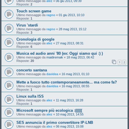
Ultimo messaggio da
alez
«
06 giu 2013, 09:39
Risposte:
2
Touch screen game
Ultimo messaggio da
ragno
«
01 giu 2013, 10:10
Risposte:
1
Virus 'stardi
Ultimo messaggio da
ragno
«
28 mag 2013, 15:12
Risposte:
3
Cronologia di google
Ultimo messaggio da
alez
«
27 mag 2013, 08:31
Risposte:
6
Musica ed audio anni '80 (ex: Oggi siamo qui :) )
Ultimo messaggio da
maidiremaik
«
18 mag 2013, 06:42
Risposte:
20
1
2
concerto santana
Ultimo messaggio da
davidea
«
16 mag 2013, 01:10
Mette a fuoco tutto contemporaneamente... ma come fa?
Ultimo messaggio da
davidea
«
16 mag 2013, 00:55
Risposte:
1
Linux sulla ISS
Ultimo messaggio da
alez
«
11 mag 2013, 16:28
Risposte:
1
Microsoft sempre più ecologica :((((((
Ultimo messaggio da
alez
«
10 mag 2013, 14:55
SES annuncia il primo convertitore IP-LNB
Ultimo messaggio da
alez
«
06 mag 2013, 15:08