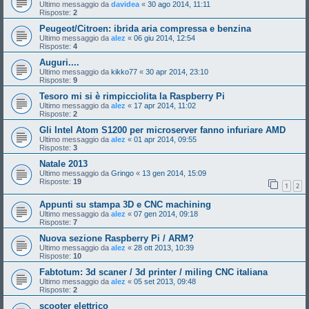
Ultimo messaggio da
davidea
«
30 ago 2014, 11:11
Risposte:
2
Peugeot/Citroen: ibrida aria compressa e benzina
Ultimo messaggio da
alez
«
06 giu 2014, 12:54
Risposte:
4
Auguri....
Ultimo messaggio da
kikko77
«
30 apr 2014, 23:10
Risposte:
9
Tesoro mi si è rimpicciolita la Raspberry Pi
Ultimo messaggio da
alez
«
17 apr 2014, 11:02
Risposte:
2
Gli Intel Atom S1200 per microserver fanno infuriare AMD
Ultimo messaggio da
alez
«
01 apr 2014, 09:55
Risposte:
3
Natale 2013
Ultimo messaggio da
Gringo
«
13 gen 2014, 15:09
Risposte:
19
1
2
Appunti su stampa 3D e CNC machining
Ultimo messaggio da
alez
«
07 gen 2014, 09:18
Risposte:
7
Nuova sezione Raspberry Pi / ARM?
Ultimo messaggio da
alez
«
28 ott 2013, 10:39
Risposte:
10
Fabtotum: 3d scaner / 3d printer / miling CNC italiana
Ultimo messaggio da
alez
«
05 set 2013, 09:48
Risposte:
2
scooter elettrico