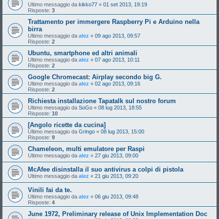
Ultimo messaggio da
kikko77
«
01 set 2013, 19:19
Risposte:
3
Trattamento per immergere Raspberry Pi e Arduino nella
birra
Ultimo messaggio da
alez
«
09 ago 2013, 09:57
Risposte:
2
Ubuntu, smartphone ed altri animali
Ultimo messaggio da
alez
«
07 ago 2013, 10:11
Risposte:
2
Google Chromecast: Airplay secondo big G.
Ultimo messaggio da
alez
«
02 ago 2013, 09:16
Risposte:
2
Richiesta installazione Tapatalk sul nostro forum
Ultimo messaggio da
SoGo
«
08 lug 2013, 18:55
Risposte:
10
[Angolo ricette da cucina]
Ultimo messaggio da
Gringo
«
08 lug 2013, 15:00
Risposte:
9
Chameleon, multi emulatore per Raspi
Ultimo messaggio da
alez
«
27 giu 2013, 09:00
McAfee disinstalla il suo antivirus a colpi di pistola
Ultimo messaggio da
alez
«
21 giu 2013, 09:20
Vinili fai da te.
Ultimo messaggio da
alez
«
06 giu 2013, 09:48
Risposte:
4
June 1972, Preliminary release of Unix Implementation Doc