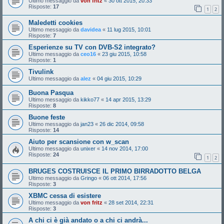
Ultimo messaggio da
von fritz
«
30 ott 2015, 20:33
Risposte:
17
1
2
Maledetti cookies
Ultimo messaggio da
davidea
«
11 lug 2015, 10:01
Risposte:
7
Esperienze su TV con DVB-S2 integrato?
Ultimo messaggio da
ceo16
«
23 giu 2015, 10:58
Risposte:
1
Tivulink
Ultimo messaggio da
alez
«
04 giu 2015, 10:29
Buona Pasqua
Ultimo messaggio da
kikko77
«
14 apr 2015, 13:29
Risposte:
8
Buone feste
Ultimo messaggio da
jan23
«
26 dic 2014, 09:58
Risposte:
14
Aiuto per scansione con w_scan
Ultimo messaggio da
unixer
«
14 nov 2014, 17:00
Risposte:
24
1
2
BRUGES COSTRUISCE IL PRIMO BIRRADOTTO BELGA
Ultimo messaggio da
Gringo
«
06 ott 2014, 17:56
Risposte:
3
XBMC cessa di esistere
Ultimo messaggio da
von fritz
«
28 set 2014, 22:31
Risposte:
3
A chi ci è già andato o a chi ci andrà...