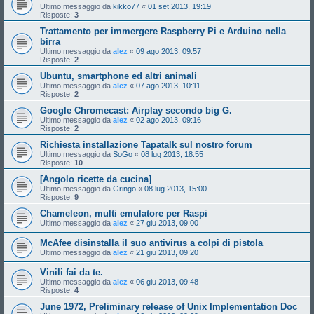
Ultimo messaggio da
kikko77
«
01 set 2013, 19:19
Risposte:
3
Trattamento per immergere Raspberry Pi e Arduino nella
birra
Ultimo messaggio da
alez
«
09 ago 2013, 09:57
Risposte:
2
Ubuntu, smartphone ed altri animali
Ultimo messaggio da
alez
«
07 ago 2013, 10:11
Risposte:
2
Google Chromecast: Airplay secondo big G.
Ultimo messaggio da
alez
«
02 ago 2013, 09:16
Risposte:
2
Richiesta installazione Tapatalk sul nostro forum
Ultimo messaggio da
SoGo
«
08 lug 2013, 18:55
Risposte:
10
[Angolo ricette da cucina]
Ultimo messaggio da
Gringo
«
08 lug 2013, 15:00
Risposte:
9
Chameleon, multi emulatore per Raspi
Ultimo messaggio da
alez
«
27 giu 2013, 09:00
McAfee disinstalla il suo antivirus a colpi di pistola
Ultimo messaggio da
alez
«
21 giu 2013, 09:20
Vinili fai da te.
Ultimo messaggio da
alez
«
06 giu 2013, 09:48
Risposte:
4
June 1972, Preliminary release of Unix Implementation Doc