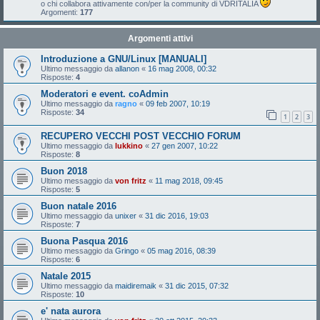
o chi collabora attivamente con/per la community di VDRITALIA
Argomenti:
177
Argomenti attivi
Introduzione a GNU/Linux [MANUALI]
Ultimo messaggio da
allanon
«
16 mag 2008, 00:32
Risposte:
4
Moderatori e event. coAdmin
Ultimo messaggio da
ragno
«
09 feb 2007, 10:19
Risposte:
34
1
2
3
RECUPERO VECCHI POST VECCHIO FORUM
Ultimo messaggio da
lukkino
«
27 gen 2007, 10:22
Risposte:
8
Buon 2018
Ultimo messaggio da
von fritz
«
11 mag 2018, 09:45
Risposte:
5
Buon natale 2016
Ultimo messaggio da
unixer
«
31 dic 2016, 19:03
Risposte:
7
Buona Pasqua 2016
Ultimo messaggio da
Gringo
«
05 mag 2016, 08:39
Risposte:
6
Natale 2015
Ultimo messaggio da
maidiremaik
«
31 dic 2015, 07:32
Risposte:
10
e' nata aurora