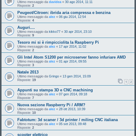
Ultimo messaggio da
davidea
«
30 ago 2014, 11:11
Risposte:
2
Peugeot/Citroen: ibrida aria compressa e benzina
Ultimo messaggio da
alez
«
06 giu 2014, 12:54
Risposte:
4
Auguri....
Ultimo messaggio da
kikko77
«
30 apr 2014, 23:10
Risposte:
9
Tesoro mi si è rimpicciolita la Raspberry Pi
Ultimo messaggio da
alez
«
17 apr 2014, 11:02
Risposte:
2
Gli Intel Atom S1200 per microserver fanno infuriare AMD
Ultimo messaggio da
alez
«
01 apr 2014, 09:55
Risposte:
3
Natale 2013
Ultimo messaggio da
Gringo
«
13 gen 2014, 15:09
Risposte:
19
1
2
Appunti su stampa 3D e CNC machining
Ultimo messaggio da
alez
«
07 gen 2014, 09:18
Risposte:
7
Nuova sezione Raspberry Pi / ARM?
Ultimo messaggio da
alez
«
28 ott 2013, 10:39
Risposte:
10
Fabtotum: 3d scaner / 3d printer / miling CNC italiana
Ultimo messaggio da
alez
«
05 set 2013, 09:48
Risposte:
2
scooter elettrico