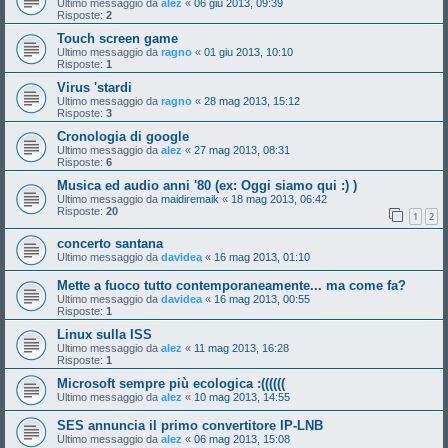
Ultimo messaggio da
alez
«
06 giu 2013, 09:39
Risposte:
2
Touch screen game
Ultimo messaggio da
ragno
«
01 giu 2013, 10:10
Risposte:
1
Virus 'stardi
Ultimo messaggio da
ragno
«
28 mag 2013, 15:12
Risposte:
3
Cronologia di google
Ultimo messaggio da
alez
«
27 mag 2013, 08:31
Risposte:
6
Musica ed audio anni '80 (ex: Oggi siamo qui :) )
Ultimo messaggio da
maidiremaik
«
18 mag 2013, 06:42
Risposte:
20
1
2
concerto santana
Ultimo messaggio da
davidea
«
16 mag 2013, 01:10
Mette a fuoco tutto contemporaneamente... ma come fa?
Ultimo messaggio da
davidea
«
16 mag 2013, 00:55
Risposte:
1
Linux sulla ISS
Ultimo messaggio da
alez
«
11 mag 2013, 16:28
Risposte:
1
Microsoft sempre più ecologica :((((((
Ultimo messaggio da
alez
«
10 mag 2013, 14:55
SES annuncia il primo convertitore IP-LNB
Ultimo messaggio da
alez
«
06 mag 2013, 15:08