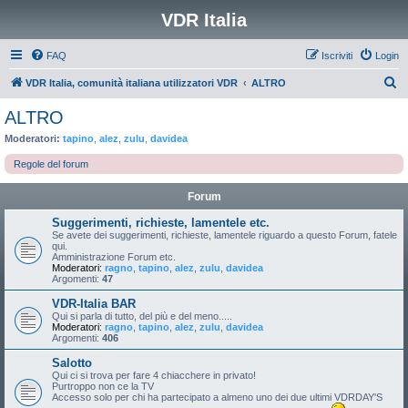
VDR Italia
FAQ
Iscriviti
Login
C
VDR Italia, comunità italiana utilizzatori VDR
ALTRO
e
ALTRO
r
Moderatori:
tapino
,
alez
,
zulu
,
davidea
c
Regole del forum
a
Forum
Suggerimenti, richieste, lamentele etc.
Se avete dei suggerimenti, richieste, lamentele riguardo a questo Forum, fatele
qui.
Amministrazione Forum etc.
Moderatori:
ragno
,
tapino
,
alez
,
zulu
,
davidea
Argomenti:
47
VDR-Italia BAR
Qui si parla di tutto, del più e del meno.....
Moderatori:
ragno
,
tapino
,
alez
,
zulu
,
davidea
Argomenti:
406
Salotto
Qui ci si trova per fare 4 chiacchere in privato!
Purtroppo non ce la TV
Accesso solo per chi ha partecipato a almeno uno dei due ultimi VDRDAY'S