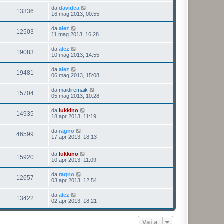
da
davidea
13336
16 mag 2013, 00:55
da
alez
12503
11 mag 2013, 16:28
da
alez
19083
10 mag 2013, 14:55
da
alez
19481
06 mag 2013, 15:08
da
maidiremaik
15704
05 mag 2013, 10:28
da
lukkino
14935
18 apr 2013, 11:19
da
ragno
46599
17 apr 2013, 18:13
da
lukkino
15920
10 apr 2013, 11:09
da
ragno
12657
03 apr 2013, 12:54
da
alez
13422
02 apr 2013, 18:21
Vai a