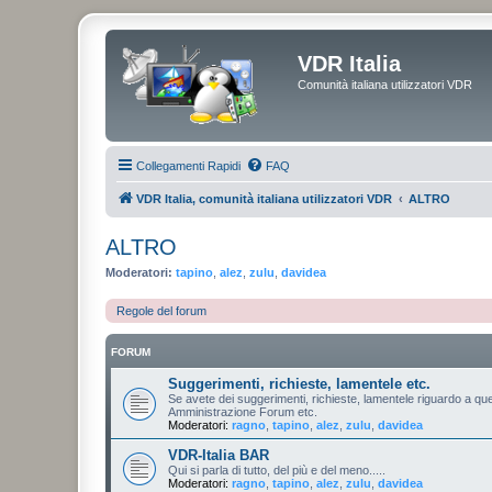
VDR Italia
Comunità italiana utilizzatori VDR
Collegamenti Rapidi
FAQ
VDR Italia, comunità italiana utilizzatori VDR
ALTRO
ALTRO
Moderatori:
tapino
,
alez
,
zulu
,
davidea
Regole del forum
FORUM
Suggerimenti, richieste, lamentele etc.
Se avete dei suggerimenti, richieste, lamentele riguardo a que
Amministrazione Forum etc.
Moderatori:
ragno
,
tapino
,
alez
,
zulu
,
davidea
VDR-Italia BAR
Qui si parla di tutto, del più e del meno.....
Moderatori:
ragno
,
tapino
,
alez
,
zulu
,
davidea