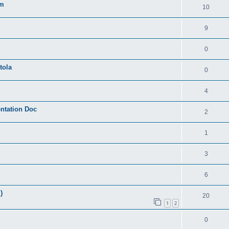
um
10
9
0
tola
0
4
entation Doc
2
1
3
6
)
20
1
2
0