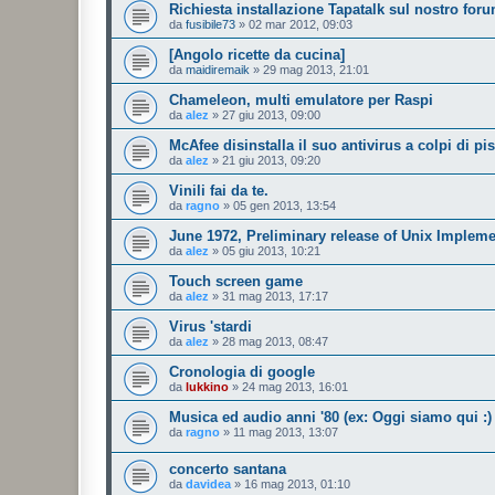
Richiesta installazione Tapatalk sul nostro for
da
fusibile73
»
02 mar 2012, 09:03
[Angolo ricette da cucina]
da
maidiremaik
»
29 mag 2013, 21:01
Chameleon, multi emulatore per Raspi
da
alez
»
27 giu 2013, 09:00
McAfee disinstalla il suo antivirus a colpi di pis
da
alez
»
21 giu 2013, 09:20
Vinili fai da te.
da
ragno
»
05 gen 2013, 13:54
June 1972, Preliminary release of Unix Implem
da
alez
»
05 giu 2013, 10:21
Touch screen game
da
alez
»
31 mag 2013, 17:17
Virus 'stardi
da
alez
»
28 mag 2013, 08:47
Cronologia di google
da
lukkino
»
24 mag 2013, 16:01
Musica ed audio anni '80 (ex: Oggi siamo qui :) 
da
ragno
»
11 mag 2013, 13:07
concerto santana
da
davidea
»
16 mag 2013, 01:10