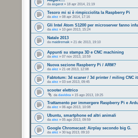
da
asgarot
»
18 apr 2014, 21:19
Tesoro mi si è rimpicciolita la Raspberry Pi
da
alez
»
08 apr 2014, 17:16
Gli Intel Atom S1200 per microserver fanno inf
da
alez
»
10 gen 2013, 15:24
Natale 2013
da
maidiremaik
»
21 dic 2013, 19:10
Appunti su stampa 3D e CNC machining
da
alez
»
07 nov 2013, 10:59
Nuova sezione Raspberry Pi / ARM?
da
alez
»
21 ott 2013, 12:08
Fabtotum: 3d scaner / 3d printer / miling CNC it
da
alez
»
03 set 2013, 09:45
scooter elettrico
da
davidea
»
15 ago 2013, 19:25
Trattamento per immergere Raspberry Pi e Ardui
da
alez
»
06 ago 2013, 10:08
Ubuntu, smartphone ed altri animali
da
alez
»
05 ago 2013, 09:59
Google Chromecast: Airplay secondo big G.
da
alez
»
30 lug 2013, 09:10