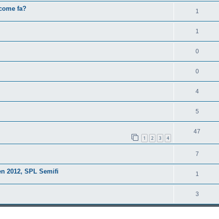
 come fa?
1
1
0
0
4
5
47
1
2
3
4
7
n 2012, SPL Semifi
1
3