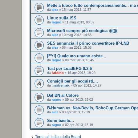
Mette a fuoco tutto contemporaneamente... ma
da
alez
»
15 mag 2013, 11:57
Linux sulla ISS
da
ragno
»
11 mag 2013, 08:52
Microsoft sempre più ecologica :((((((
da
alez
»
10 mag 2013, 14:55
SES annuncia il primo convertitore IP-LNB
da
alez
»
06 mag 2013, 15:08
[FYI] Qualcuno umano esiste...
da
ragno
»
09 mar 2013, 13:45
Test per LoadEPG 0.2.6
da
lukkino
»
16 apr 2013, 19:29
Consigli per gli acquisti....
da
maidiremaik
»
05 apr 2012, 14:27
Dal BN al Colore
da
ragno
»
09 apr 2013, 15:02
B-Human vs. Nao-Devils, RoboCup German Ope
da
alez
»
03 apr 2013, 12:19
Sono basito...
da
ragno
»
02 apr 2013, 15:19
Torna all’Indice della Board