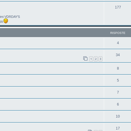
177
ltimi VDRDAY'S
LIA
RISPOSTE
4
34
1
2
3
8
5
7
6
10
17