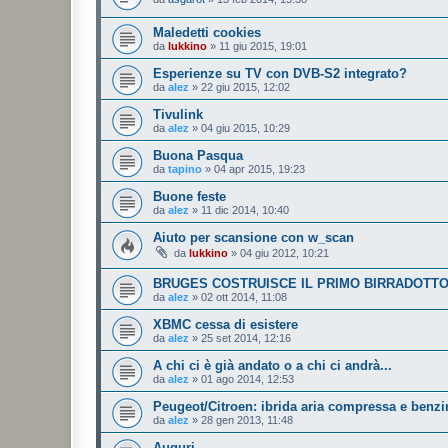
Maledetti cookies
da
lukkino
»
11 giu 2015, 19:01
Esperienze su TV con DVB-S2 integrato?
da
alez
»
22 giu 2015, 12:02
Tivulink
da
alez
»
04 giu 2015, 10:29
Buona Pasqua
da
tapino
»
04 apr 2015, 19:23
Buone feste
da
alez
»
11 dic 2014, 10:40
Aiuto per scansione con w_scan
da
lukkino
»
04 giu 2012, 10:21
BRUGES COSTRUISCE IL PRIMO BIRRADOTT
da
alez
»
02 ott 2014, 11:08
XBMC cessa di esistere
da
alez
»
25 set 2014, 12:16
A chi ci è già andato o a chi ci andrà...
da
alez
»
01 ago 2014, 12:53
Peugeot/Citroen: ibrida aria compressa e benzi
da
alez
»
28 gen 2013, 11:48
Auguri....