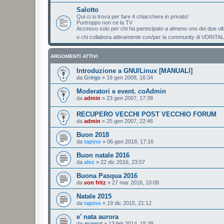
Salotto
Qui ci si trova per fare 4 chiacchere in privato!
Purtroppo non ce la TV
Accesso solo per chi ha partecipato a almeno uno dei due u
o chi collabora attivamente con/per la community di VDRITA
ARGOMENTI ATTIVI
Introduzione a GNU/Linux [MANUALI]
da
Gringo
»
19 gen 2008, 16:34
Moderatori e event. coAdmin
da
admin
»
23 gen 2007, 17:38
RECUPERO VECCHI POST VECCHIO FORUM
da
admin
»
25 gen 2007, 22:46
Buon 2018
da
tapino
»
06 gen 2018, 17:16
Buon natale 2016
da
alez
»
22 dic 2016, 23:57
Buona Pasqua 2016
da
von fritz
»
27 mar 2016, 10:08
Natale 2015
da
tapino
»
19 dic 2015, 21:12
e' nata aurora
da
asgarot
»
13 feb 2014, 15:38