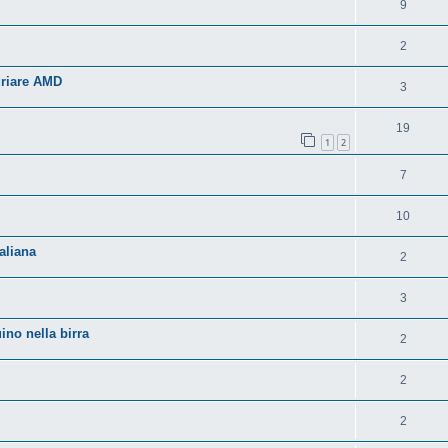
9
2
uriare AMD
3
19
1
2
7
10
aliana
2
3
no nella birra
2
2
2