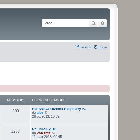
Cerca
Ricerca avanzata
Iscriviti
Login
MESSAGGI
ULTIMO MESSAGGIO
Re: Nuova sezione Raspberry P…
390
V
da
alez
e
28 ott 2013, 10:39
d
i
u
Re: Buon 2018
2267
l
V
da
von fritz
t
e
11 mag 2018, 09:45
i
d