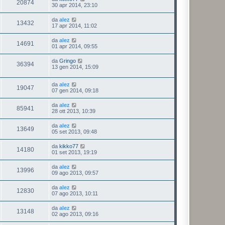
20874
30 apr 2014, 23:10
da
alez
13432
17 apr 2014, 11:02
da
alez
14691
01 apr 2014, 09:55
da
Gringo
36394
13 gen 2014, 15:09
da
alez
19047
07 gen 2014, 09:18
da
alez
85941
28 ott 2013, 10:39
da
alez
13649
05 set 2013, 09:48
da
kikko77
14180
01 set 2013, 19:19
da
alez
13996
09 ago 2013, 09:57
da
alez
12830
07 ago 2013, 10:11
da
alez
13148
02 ago 2013, 09:16