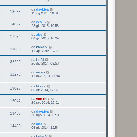
da
davidea
18638
11 lug 2015, 10:01
da
ceo16
14022
23 giu 2015, 10:58
da
alez
17971
04 giu 2015, 10:29
da
kikko77
23081
14 apr 2015, 13:29
da
jan23
32265
26 dic 2014, 09:58
da
unixer
32273
14 nov 2014, 17:00
da
Gringo
19027
06 ott 2014, 17:56
da
von fritz
15042
28 set 2014, 22:31
da
davidea
13403
30 ago 2014, 11:11
da
alez
14423
06 giu 2014, 12:54
da
kikko77