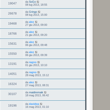
da
SoGo
19047
08 lug 2013, 18:55
da
Gringo
26678
08 lug 2013, 15:00
da
alez
19468
27 giu 2013, 09:00
da
alez
18766
21 giu 2013, 09:20
da
alez
15631
06 giu 2013, 09:48
da
alez
15550
06 giu 2013, 09:39
da
ragno
13191
01 giu 2013, 10:10
da
ragno
14051
28 mag 2013, 15:12
da
alez
16324
27 mag 2013, 08:31
da
maidiremaik
30107
18 mag 2013, 06:42
da
davidea
19196
16 mag 2013, 01:10