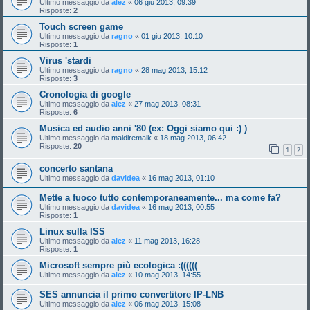
Ultimo messaggio da
alez
«
06 giu 2013, 09:39
Risposte:
2
Touch screen game
Ultimo messaggio da
ragno
«
01 giu 2013, 10:10
Risposte:
1
Virus 'stardi
Ultimo messaggio da
ragno
«
28 mag 2013, 15:12
Risposte:
3
Cronologia di google
Ultimo messaggio da
alez
«
27 mag 2013, 08:31
Risposte:
6
Musica ed audio anni '80 (ex: Oggi siamo qui :) )
Ultimo messaggio da
maidiremaik
«
18 mag 2013, 06:42
Risposte:
20
1
2
concerto santana
Ultimo messaggio da
davidea
«
16 mag 2013, 01:10
Mette a fuoco tutto contemporaneamente... ma come fa?
Ultimo messaggio da
davidea
«
16 mag 2013, 00:55
Risposte:
1
Linux sulla ISS
Ultimo messaggio da
alez
«
11 mag 2013, 16:28
Risposte:
1
Microsoft sempre più ecologica :((((((
Ultimo messaggio da
alez
«
10 mag 2013, 14:55
SES annuncia il primo convertitore IP-LNB
Ultimo messaggio da
alez
«
06 mag 2013, 15:08