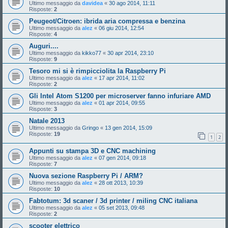
Ultimo messaggio da
davidea
«
30 ago 2014, 11:11
Risposte:
2
Peugeot/Citroen: ibrida aria compressa e benzina
Ultimo messaggio da
alez
«
06 giu 2014, 12:54
Risposte:
4
Auguri....
Ultimo messaggio da
kikko77
«
30 apr 2014, 23:10
Risposte:
9
Tesoro mi si è rimpicciolita la Raspberry Pi
Ultimo messaggio da
alez
«
17 apr 2014, 11:02
Risposte:
2
Gli Intel Atom S1200 per microserver fanno infuriare AMD
Ultimo messaggio da
alez
«
01 apr 2014, 09:55
Risposte:
3
Natale 2013
Ultimo messaggio da
Gringo
«
13 gen 2014, 15:09
Risposte:
19
1
2
Appunti su stampa 3D e CNC machining
Ultimo messaggio da
alez
«
07 gen 2014, 09:18
Risposte:
7
Nuova sezione Raspberry Pi / ARM?
Ultimo messaggio da
alez
«
28 ott 2013, 10:39
Risposte:
10
Fabtotum: 3d scaner / 3d printer / miling CNC italiana
Ultimo messaggio da
alez
«
05 set 2013, 09:48
Risposte:
2
scooter elettrico