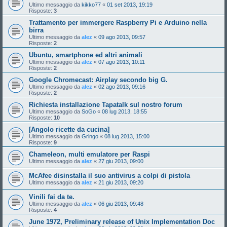
Ultimo messaggio da
kikko77
«
01 set 2013, 19:19
Risposte:
3
Trattamento per immergere Raspberry Pi e Arduino nella
birra
Ultimo messaggio da
alez
«
09 ago 2013, 09:57
Risposte:
2
Ubuntu, smartphone ed altri animali
Ultimo messaggio da
alez
«
07 ago 2013, 10:11
Risposte:
2
Google Chromecast: Airplay secondo big G.
Ultimo messaggio da
alez
«
02 ago 2013, 09:16
Risposte:
2
Richiesta installazione Tapatalk sul nostro forum
Ultimo messaggio da
SoGo
«
08 lug 2013, 18:55
Risposte:
10
[Angolo ricette da cucina]
Ultimo messaggio da
Gringo
«
08 lug 2013, 15:00
Risposte:
9
Chameleon, multi emulatore per Raspi
Ultimo messaggio da
alez
«
27 giu 2013, 09:00
McAfee disinstalla il suo antivirus a colpi di pistola
Ultimo messaggio da
alez
«
21 giu 2013, 09:20
Vinili fai da te.
Ultimo messaggio da
alez
«
06 giu 2013, 09:48
Risposte:
4
June 1972, Preliminary release of Unix Implementation Doc