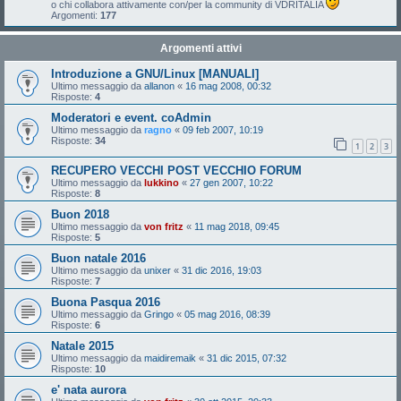
o chi collabora attivamente con/per la community di VDRITALIA
Argomenti:
177
Argomenti attivi
Introduzione a GNU/Linux [MANUALI]
Ultimo messaggio da
allanon
«
16 mag 2008, 00:32
Risposte:
4
Moderatori e event. coAdmin
Ultimo messaggio da
ragno
«
09 feb 2007, 10:19
Risposte:
34
1
2
3
RECUPERO VECCHI POST VECCHIO FORUM
Ultimo messaggio da
lukkino
«
27 gen 2007, 10:22
Risposte:
8
Buon 2018
Ultimo messaggio da
von fritz
«
11 mag 2018, 09:45
Risposte:
5
Buon natale 2016
Ultimo messaggio da
unixer
«
31 dic 2016, 19:03
Risposte:
7
Buona Pasqua 2016
Ultimo messaggio da
Gringo
«
05 mag 2016, 08:39
Risposte:
6
Natale 2015
Ultimo messaggio da
maidiremaik
«
31 dic 2015, 07:32
Risposte:
10
e' nata aurora