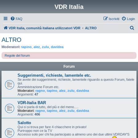
VDR Italia
FAQ
Iscriviti
Login
C
VDR Italia, comunità italiana utilizzatori VDR
ALTRO
e
ALTRO
r
Moderatori:
tapino
,
alez
,
zulu
,
davidea
c
Regole del forum
a
Forum
Suggerimenti, richieste, lamentele etc.
Se avete dei suggerimenti, richieste, lamentele riguardo a questo Forum, fatele
qui.
Amministrazione Forum etc.
Moderatori:
ragno
,
tapino
,
alez
,
zulu
,
davidea
Argomenti:
47
VDR-Italia BAR
Qui si parla di tutto, del più e del meno.....
Moderatori:
ragno
,
tapino
,
alez
,
zulu
,
davidea
Argomenti:
406
Salotto
Qui ci si trova per fare 4 chiacchere in privato!
Purtroppo non ce la TV
Accesso solo per chi ha partecipato a almeno uno dei due ultimi VDRDAY'S