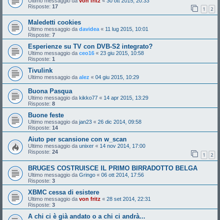
Ultimo messaggio da
von fritz
«
30 ott 2015, 20:33
Risposte:
17
1
2
Maledetti cookies
Ultimo messaggio da
davidea
«
11 lug 2015, 10:01
Risposte:
7
Esperienze su TV con DVB-S2 integrato?
Ultimo messaggio da
ceo16
«
23 giu 2015, 10:58
Risposte:
1
Tivulink
Ultimo messaggio da
alez
«
04 giu 2015, 10:29
Buona Pasqua
Ultimo messaggio da
kikko77
«
14 apr 2015, 13:29
Risposte:
8
Buone feste
Ultimo messaggio da
jan23
«
26 dic 2014, 09:58
Risposte:
14
Aiuto per scansione con w_scan
Ultimo messaggio da
unixer
«
14 nov 2014, 17:00
Risposte:
24
1
2
BRUGES COSTRUISCE IL PRIMO BIRRADOTTO BELGA
Ultimo messaggio da
Gringo
«
06 ott 2014, 17:56
Risposte:
3
XBMC cessa di esistere
Ultimo messaggio da
von fritz
«
28 set 2014, 22:31
Risposte:
3
A chi ci è già andato o a chi ci andrà...