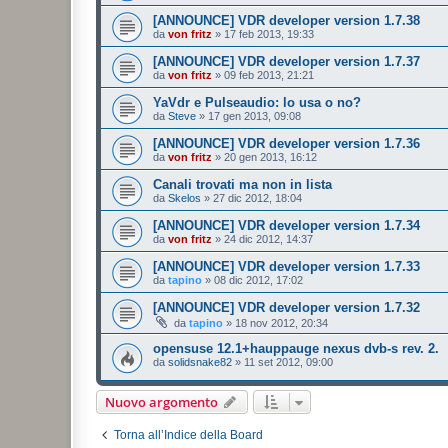
[ANNOUNCE] VDR developer version 1.7.38
da
von fritz
»
17 feb 2013, 19:33
[ANNOUNCE] VDR developer version 1.7.37
da
von fritz
»
09 feb 2013, 21:21
YaVdr e Pulseaudio: lo usa o no?
da
Steve
»
17 gen 2013, 09:08
[ANNOUNCE] VDR developer version 1.7.36
da
von fritz
»
20 gen 2013, 16:12
Canali trovati ma non in lista
da
Skelos
»
27 dic 2012, 18:04
[ANNOUNCE] VDR developer version 1.7.34
da
von fritz
»
24 dic 2012, 14:37
[ANNOUNCE] VDR developer version 1.7.33
da
tapino
»
08 dic 2012, 17:02
[ANNOUNCE] VDR developer version 1.7.32
da
tapino
»
18 nov 2012, 20:34
opensuse 12.1+hauppauge nexus dvb-s rev. 2.
da
solidsnake82
»
11 set 2012, 09:00
Nuovo argomento
Torna all’Indice della Board