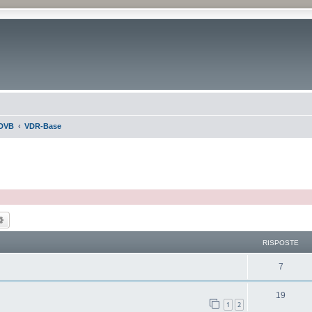
DVB
VDR-Base
ca
Ricerca avanzata
RISPOSTE
7
19
1
2