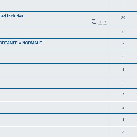
3
 ed includes
20
1
2
0
IMPORTANTE a NORMALE
4
5
1
3
2
2
1
4