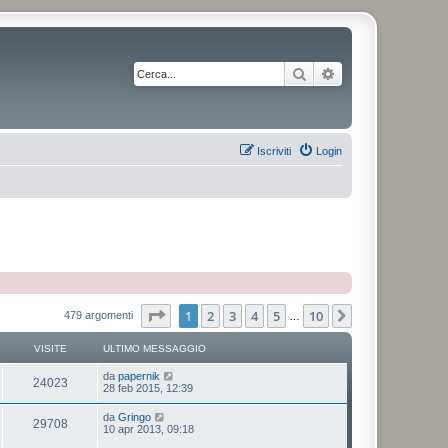
Cerca
Ricerca avanzata
Iscriviti
Login
Pagina
1
di
10
1
2
3
4
5
10
Prossimo
479 argomenti
…
VISITE
ULTIMO MESSAGGIO
da
papernik
24023
28 feb 2015, 12:39
da
Gringo
29708
10 apr 2013, 09:18