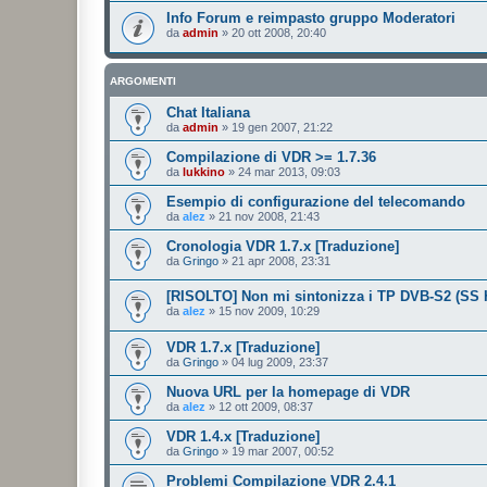
Info Forum e reimpasto gruppo Moderatori
da
admin
»
20 ott 2008, 20:40
ARGOMENTI
Chat Italiana
da
admin
»
19 gen 2007, 21:22
Compilazione di VDR >= 1.7.36
da
lukkino
»
24 mar 2013, 09:03
Esempio di configurazione del telecomando
da
alez
»
21 nov 2008, 21:43
Cronologia VDR 1.7.x [Traduzione]
da
Gringo
»
21 apr 2008, 23:31
[RISOLTO] Non mi sintonizza i TP DVB-S2 (SS
da
alez
»
15 nov 2009, 10:29
VDR 1.7.x [Traduzione]
da
Gringo
»
04 lug 2009, 23:37
Nuova URL per la homepage di VDR
da
alez
»
12 ott 2009, 08:37
VDR 1.4.x [Traduzione]
da
Gringo
»
19 mar 2007, 00:52
Problemi Compilazione VDR 2.4.1