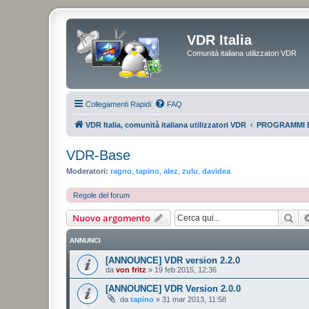
VDR Italia
Comunità italiana utilizzatori VDR
Collegamenti Rapidi
FAQ
VDR Italia, comunità italiana utilizzatori VDR
PROGRAMMI 
VDR-Base
Moderatori:
ragno
,
tapino
,
alez
,
zulu
,
davidea
Regole del forum
Cer
Nuovo argomento
ANNUNCI
[ANNOUNCE] VDR version 2.2.0
da
von fritz
»
19 feb 2015, 12:36
[ANNOUNCE] VDR Version 2.0.0
da
tapino
»
31 mar 2013, 11:58