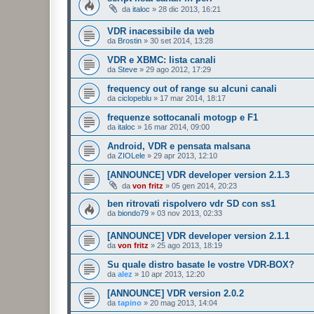
da
italoc
»
28 dic 2013, 16:21
VDR inacessibile da web
da
Brostin
»
30 set 2014, 13:28
VDR e XBMC: lista canali
da
Steve
»
29 ago 2012, 17:29
frequency out of range su alcuni canali
da
ciclopeblu
»
17 mar 2014, 18:17
frequenze sottocanali motogp e F1
da
italoc
»
16 mar 2014, 09:00
Android, VDR e pensata malsana
da
ZIOLele
»
29 apr 2013, 12:10
[ANNOUNCE] VDR developer version 2.1.3
da
von fritz
»
05 gen 2014, 20:23
ben ritrovati rispolvero vdr SD con ss1
da
biondo79
»
03 nov 2013, 02:33
[ANNOUNCE] VDR developer version 2.1.1
da
von fritz
»
25 ago 2013, 18:19
Su quale distro basate le vostre VDR-BOX?
da
alez
»
10 apr 2013, 12:20
[ANNOUNCE] VDR version 2.0.2
da
tapino
»
20 mag 2013, 14:04