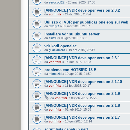
da
zerocool22
»
23 mar 2020, 17:08
[ANNOUNCE] VDR developer version 2.3.2
da
von fritz
»
24 dic 2016, 20:54
Utilizzo di VDR per pubblicazione epg sul web
da
Gh1gO
»
02 mar 2016, 21:57
Installare vdr su ubuntu server
da
sirk98
»
06 gen 2016, 18:21
vdr kodi openelec
da
guacianiero
»
19 set 2015, 23:39
[ANNOUNCE] VDR developer version 2.3.1
da
von fritz
»
14 set 2015, 17:08
problema con HOTBIRD 13 E
da
mkmazid
»
19 apr 2015, 21:50
[ANNOUNCE] VDR developer version 2.1.10
da
von fritz
»
11 feb 2015, 20:17
[ANNOUNCE] VDR developer version 2.1.9
da
von fritz
»
08 feb 2015, 15:22
[ANNOUNCE] VDR developer version 2.1.8
da
von fritz
»
01 feb 2015, 15:55
[ANNOUNCE] VDR developer version 2.1.7
da
von fritz
»
18 gen 2015, 12:14
script lista canali in perl