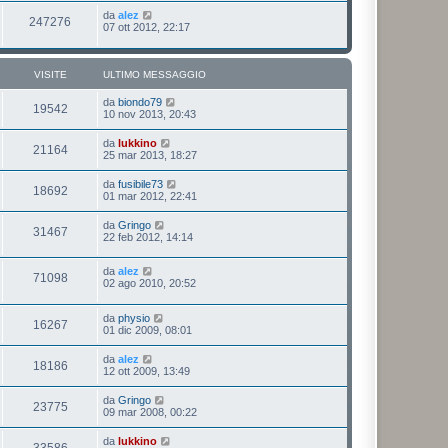
da
alez
247276
07 ott 2012, 22:17
VISITE
ULTIMO MESSAGGIO
da
biondo79
19542
10 nov 2013, 20:43
da
lukkino
21164
25 mar 2013, 18:27
da
fusibile73
18692
01 mar 2012, 22:41
da
Gringo
31467
22 feb 2012, 14:14
da
alez
71098
02 ago 2010, 20:52
da
physio
16267
01 dic 2009, 08:01
da
alez
18186
12 ott 2009, 13:49
da
Gringo
23775
09 mar 2008, 00:22
da
lukkino