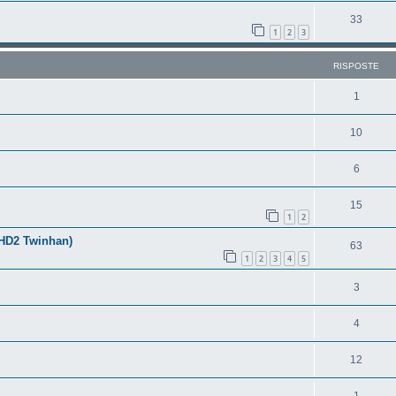
33
1
2
3
RISPOSTE
1
10
6
15
1
2
 HD2 Twinhan)
63
1
2
3
4
5
3
4
12