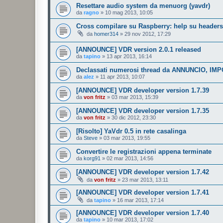
Resettare audio system da menuorg (yavdr)
da
ragno
»
10 mag 2013, 10:05
Cross compilare su Raspberry: help su headers
da
homer314
»
29 nov 2012, 17:29
[ANNOUNCE] VDR version 2.0.1 released
da
tapino
»
13 apr 2013, 16:14
Declassati numerosi thread da ANNUNCIO, 
da
alez
»
11 apr 2013, 10:07
[ANNOUNCE] VDR developer version 1.7.39
da
von fritz
»
03 mar 2013, 15:39
[ANNOUNCE] VDR developer version 1.7.35
da
von fritz
»
30 dic 2012, 23:30
[Risolto] YaVdr 0.5 in rete casalinga
da
Steve
»
03 mar 2013, 19:55
Convertire le registrazioni appena terminate
da
korg91
»
02 mar 2013, 14:56
[ANNOUNCE] VDR developer version 1.7.42
da
von fritz
»
23 mar 2013, 13:11
[ANNOUNCE] VDR developer version 1.7.41
da
tapino
»
16 mar 2013, 17:14
[ANNOUNCE] VDR developer version 1.7.40
da
tapino
»
10 mar 2013, 17:02