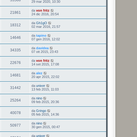
33586
29 mar 2020, 10:30
da
von fritz
21861
24 dic 2016, 20:54
da
Gh1gO
18312
02 mar 2016, 21:57
da
tapino
14646
07 gen 2016, 12:02
da
davidea
34335
07 ott 2015, 23:43
da
von fritz
22676
14 set 2015, 17:08
da
alez
14681
20 apr 2015, 22:02
da
unixer
31442
13 feb 2015, 11:03
da
nino
25264
09 feb 2015, 20:36
da
Gringo
40078
05 feb 2015, 14:36
da
nino
50977
30 gen 2015, 00:47
da
unixer