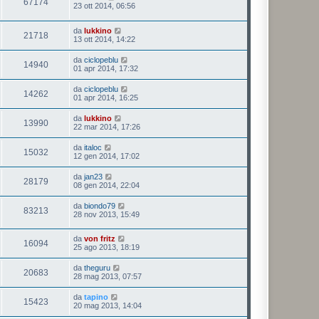
67174
23 ott 2014, 06:56
da
lukkino
21718
13 ott 2014, 14:22
da
ciclopeblu
14940
01 apr 2014, 17:32
da
ciclopeblu
14262
01 apr 2014, 16:25
da
lukkino
13990
22 mar 2014, 17:26
da
italoc
15032
12 gen 2014, 17:02
da
jan23
28179
08 gen 2014, 22:04
da
biondo79
83213
28 nov 2013, 15:49
da
von fritz
16094
25 ago 2013, 18:19
da
theguru
20683
28 mag 2013, 07:57
da
tapino
15423
20 mag 2013, 14:04