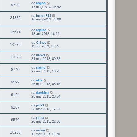
da
ragno
9758
17 mag 2013, 15:42
da
homer314
24385
16 mag 2013, 23:09
da
tapino
15674
13 apr 2013, 16:14
da
Gringo
10279
11 apr 2013, 15:25
da
unixer
11073
31 mar 2013, 00:38
da
ragno
8740
27 mar 2013, 13:23
da
alez
9599
26 mar 2013, 08:15
da
davidea
9194
25 mar 2013, 23:34
da
jan23
9267
23 mar 2013, 17:24
da
jan23
8579
20 mar 2013, 22:00
da
unixer
10263
11 mar 2013, 18:20