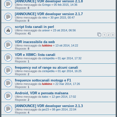
[ANNOUNCE] VDR developer version 2.1.8
Ultimo messaggio da
Gringo
«
05 feb 2015, 14:36
Risposte:
8
[ANNOUNCE] VDR developer version 2.1.7
Ultimo messaggio da
nino
«
30 gen 2015, 00:47
Risposte:
8
script lista canali in perl
Ultimo messaggio da
unixer
«
23 ott 2014, 06:56
Risposte:
41
1
2
3
VDR inacessibile da web
Ultimo messaggio da
lukkino
«
13 ott 2014, 14:22
Risposte:
8
VDR e XBMC: lista canali
Ultimo messaggio da
ciclopeblu
«
01 apr 2014, 17:32
Risposte:
1
frequency out of range su alcuni canali
Ultimo messaggio da
ciclopeblu
«
01 apr 2014, 16:25
Risposte:
2
frequenze sottocanali motogp e F1
Ultimo messaggio da
lukkino
«
22 mar 2014, 17:26
Risposte:
1
Android, VDR e pensata malsana
Ultimo messaggio da
italoc
«
12 gen 2014, 17:02
Risposte:
2
[ANNOUNCE] VDR developer version 2.1.3
Ultimo messaggio da
jan23
«
08 gen 2014, 22:04
Risposte:
4