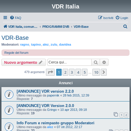
VDR Italia
FAQ
Iscriviti
Login
C
VDR Italia, comunità italiana utilizzatori VDR
PROGRAMMI DVB
VDR-Base
e
VDR-Base
r
Moderatori:
ragno
,
tapino
,
alez
,
zulu
,
davidea
c
Regole del forum
a
Cerca
Ricerca avan
Nuovo argomento
Pagina
1
di
10
1
2
3
4
5
10
Prossimo
479 argomenti
…
Annunci
[ANNOUNCE] VDR version 2.2.0
Ultimo messaggio da
papernik
«
28 feb 2015, 12:39
Risposte:
7
[ANNOUNCE] VDR Version 2.0.0
Ultimo messaggio da
Gringo
«
10 apr 2013, 09:18
Risposte:
19
1
2
Info Forum e reimpasto gruppo Moderatori
Ultimo messaggio da
alez
«
07 ott 2012, 22:17
Risposte:
33