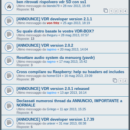
ben ritrovati rispolvero vdr SD con ss1
Ultimo messaggio da
biondo79
«
28 nov 2013, 15:49
Risposte:
51
1
2
3
4
[ANNOUNCE] VDR developer version 2.1.1
Ultimo messaggio da
von fritz
«
25 ago 2013, 18:19
Su quale distro basate le vostre VDR-BOX?
Ultimo messaggio da
theguru
«
28 mag 2013, 07:57
Risposte:
13
[ANNOUNCE] VDR version 2.0.2
Ultimo messaggio da
tapino
«
20 mag 2013, 14:04
Resettare audio system da menuorg (yavdr)
Ultimo messaggio da
ragno
«
17 mag 2013, 15:42
Risposte:
3
Cross compilare su Raspberry: help su headers ed includes
Ultimo messaggio da
homer314
«
16 mag 2013, 23:09
Risposte:
20
1
2
[ANNOUNCE] VDR version 2.0.1 released
Ultimo messaggio da
tapino
«
13 apr 2013, 16:14
Declassati numerosi thread da ANNUNCIO, IMPORTANTE a
NORMALE
Ultimo messaggio da
Gringo
«
11 apr 2013, 15:25
Risposte:
4
[ANNOUNCE] VDR developer version 1.7.39
Ultimo messaggio da
unixer
«
31 mar 2013, 00:38
Risposte:
5