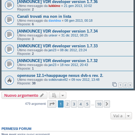
[ANNOUNCE] VDR developer version 1.7.36
Ultimo messaggio da
lukkino
«
21 gen 2013, 10:02
Risposte:
2
Canali trovati ma non in lista
Ultimo messaggio da
davidea
«
08 gen 2013, 00:18
Risposte:
6
[ANNOUNCE] VDR developer version 1.7.34
Ultimo messaggio da
unixer
«
31 dic 2012, 08:25
Risposte:
3
[ANNOUNCE] VDR developer version 1.7.33
Ultimo messaggio da
jan23
«
08 dic 2012, 23:24
Risposte:
2
[ANNOUNCE] VDR developer version 1.7.32
Ultimo messaggio da
jan23
«
18 nov 2012, 20:43
Risposte:
1
opensuse 12.1+hauppauge nexus dvb-s rev. 2.
Ultimo messaggio da
solidsnake82
«
09 nov 2012, 13:48
Risposte:
38
1
2
3
Nuovo argomento
Pagina
1
di
10
1
2
3
4
5
10
Prossimo
479 argomenti
…
Vai a
PERMESSI FORUM
Non puoi
aprire nuovi argomenti