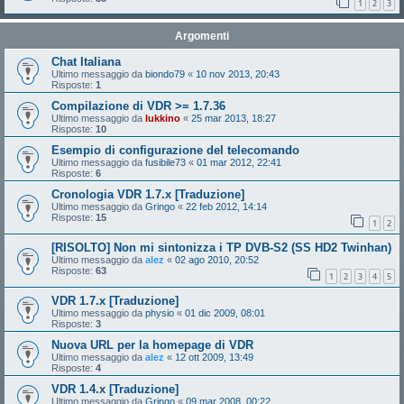
1
2
3
Argomenti
Chat Italiana
Ultimo messaggio da
biondo79
«
10 nov 2013, 20:43
Risposte:
1
Compilazione di VDR >= 1.7.36
Ultimo messaggio da
lukkino
«
25 mar 2013, 18:27
Risposte:
10
Esempio di configurazione del telecomando
Ultimo messaggio da
fusibile73
«
01 mar 2012, 22:41
Risposte:
6
Cronologia VDR 1.7.x [Traduzione]
Ultimo messaggio da
Gringo
«
22 feb 2012, 14:14
Risposte:
15
1
2
[RISOLTO] Non mi sintonizza i TP DVB-S2 (SS HD2 Twinhan)
Ultimo messaggio da
alez
«
02 ago 2010, 20:52
Risposte:
63
1
2
3
4
5
VDR 1.7.x [Traduzione]
Ultimo messaggio da
physio
«
01 dic 2009, 08:01
Risposte:
3
Nuova URL per la homepage di VDR
Ultimo messaggio da
alez
«
12 ott 2009, 13:49
Risposte:
4
VDR 1.4.x [Traduzione]
Ultimo messaggio da
Gringo
«
09 mar 2008, 00:22