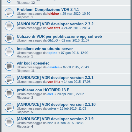
Risposte:
12
Problemi Compilazione VDR 2.4.1
Ultimo messaggio da
lukkino
«
29 mar 2020, 10:30
Risposte:
1
[ANNOUNCE] VDR developer version 2.3.2
Ultimo messaggio da
von fritz
«
24 dic 2016, 20:54
Utilizzo di VDR per pubblicazione epg sul web
Ultimo messaggio da
Gh1gO
«
02 mar 2016, 21:57
Installare vdr su ubuntu server
Ultimo messaggio da
tapino
«
07 gen 2016, 12:02
Risposte:
1
vdr kodi openelec
Ultimo messaggio da
davidea
«
07 ott 2015, 23:43
Risposte:
11
[ANNOUNCE] VDR developer version 2.3.1
Ultimo messaggio da
von fritz
«
14 set 2015, 17:08
problema con HOTBIRD 13 E
Ultimo messaggio da
alez
«
20 apr 2015, 22:02
Risposte:
3
[ANNOUNCE] VDR developer version 2.1.10
Ultimo messaggio da
unixer
«
13 feb 2015, 11:03
Risposte:
5
[ANNOUNCE] VDR developer version 2.1.9
Ultimo messaggio da
nino
«
09 feb 2015, 20:36
Risposte:
4