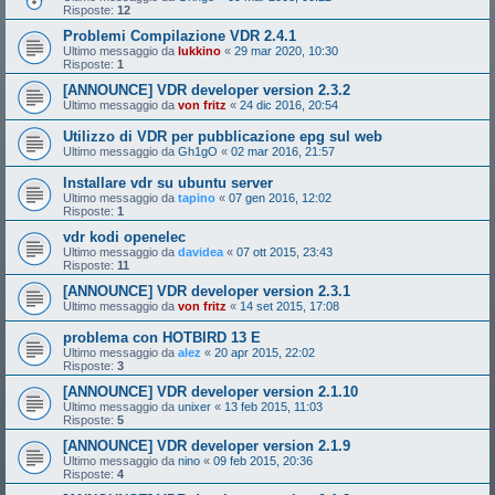
Risposte:
12
Problemi Compilazione VDR 2.4.1
Ultimo messaggio da
lukkino
«
29 mar 2020, 10:30
Risposte:
1
[ANNOUNCE] VDR developer version 2.3.2
Ultimo messaggio da
von fritz
«
24 dic 2016, 20:54
Utilizzo di VDR per pubblicazione epg sul web
Ultimo messaggio da
Gh1gO
«
02 mar 2016, 21:57
Installare vdr su ubuntu server
Ultimo messaggio da
tapino
«
07 gen 2016, 12:02
Risposte:
1
vdr kodi openelec
Ultimo messaggio da
davidea
«
07 ott 2015, 23:43
Risposte:
11
[ANNOUNCE] VDR developer version 2.3.1
Ultimo messaggio da
von fritz
«
14 set 2015, 17:08
problema con HOTBIRD 13 E
Ultimo messaggio da
alez
«
20 apr 2015, 22:02
Risposte:
3
[ANNOUNCE] VDR developer version 2.1.10
Ultimo messaggio da
unixer
«
13 feb 2015, 11:03
Risposte:
5
[ANNOUNCE] VDR developer version 2.1.9
Ultimo messaggio da
nino
«
09 feb 2015, 20:36
Risposte:
4