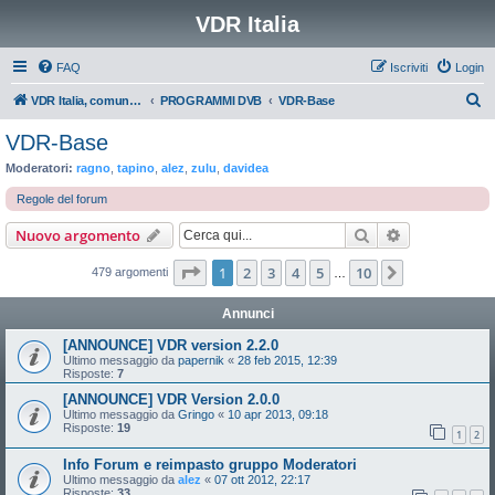
VDR Italia
FAQ
Iscriviti
Login
C
VDR Italia, comunità italiana utilizzatori VDR
PROGRAMMI DVB
VDR-Base
e
VDR-Base
r
Moderatori:
ragno
,
tapino
,
alez
,
zulu
,
davidea
c
Regole del forum
a
Cerca
Ricerca avan
Nuovo argomento
Pagina
1
di
10
1
2
3
4
5
10
Prossimo
479 argomenti
…
Annunci
[ANNOUNCE] VDR version 2.2.0
Ultimo messaggio da
papernik
«
28 feb 2015, 12:39
Risposte:
7
[ANNOUNCE] VDR Version 2.0.0
Ultimo messaggio da
Gringo
«
10 apr 2013, 09:18
Risposte:
19
1
2
Info Forum e reimpasto gruppo Moderatori
Ultimo messaggio da
alez
«
07 ott 2012, 22:17
Risposte:
33