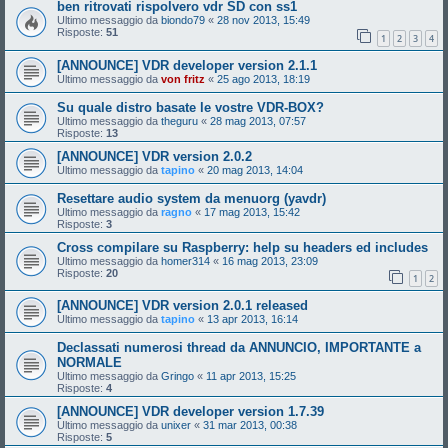
ben ritrovati rispolvero vdr SD con ss1
Ultimo messaggio da
biondo79
«
28 nov 2013, 15:49
Risposte:
51
1
2
3
4
[ANNOUNCE] VDR developer version 2.1.1
Ultimo messaggio da
von fritz
«
25 ago 2013, 18:19
Su quale distro basate le vostre VDR-BOX?
Ultimo messaggio da
theguru
«
28 mag 2013, 07:57
Risposte:
13
[ANNOUNCE] VDR version 2.0.2
Ultimo messaggio da
tapino
«
20 mag 2013, 14:04
Resettare audio system da menuorg (yavdr)
Ultimo messaggio da
ragno
«
17 mag 2013, 15:42
Risposte:
3
Cross compilare su Raspberry: help su headers ed includes
Ultimo messaggio da
homer314
«
16 mag 2013, 23:09
Risposte:
20
1
2
[ANNOUNCE] VDR version 2.0.1 released
Ultimo messaggio da
tapino
«
13 apr 2013, 16:14
Declassati numerosi thread da ANNUNCIO, IMPORTANTE a
NORMALE
Ultimo messaggio da
Gringo
«
11 apr 2013, 15:25
Risposte:
4
[ANNOUNCE] VDR developer version 1.7.39
Ultimo messaggio da
unixer
«
31 mar 2013, 00:38
Risposte:
5