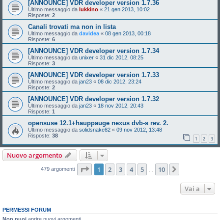
[ANNOUNCE] VDR developer version 1.7.36
Ultimo messaggio da
lukkino
«
21 gen 2013, 10:02
Risposte:
2
Canali trovati ma non in lista
Ultimo messaggio da
davidea
«
08 gen 2013, 00:18
Risposte:
6
[ANNOUNCE] VDR developer version 1.7.34
Ultimo messaggio da
unixer
«
31 dic 2012, 08:25
Risposte:
3
[ANNOUNCE] VDR developer version 1.7.33
Ultimo messaggio da
jan23
«
08 dic 2012, 23:24
Risposte:
2
[ANNOUNCE] VDR developer version 1.7.32
Ultimo messaggio da
jan23
«
18 nov 2012, 20:43
Risposte:
1
opensuse 12.1+hauppauge nexus dvb-s rev. 2.
Ultimo messaggio da
solidsnake82
«
09 nov 2012, 13:48
Risposte:
38
1
2
3
Nuovo argomento
Pagina
1
di
10
1
2
3
4
5
10
Prossimo
479 argomenti
…
Vai a
PERMESSI FORUM
Non puoi
aprire nuovi argomenti