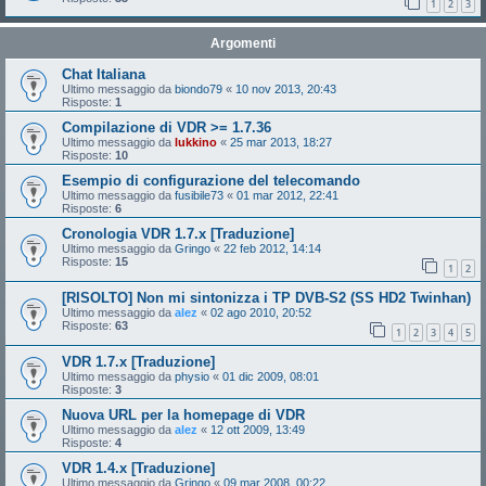
1
2
3
Argomenti
Chat Italiana
Ultimo messaggio da
biondo79
«
10 nov 2013, 20:43
Risposte:
1
Compilazione di VDR >= 1.7.36
Ultimo messaggio da
lukkino
«
25 mar 2013, 18:27
Risposte:
10
Esempio di configurazione del telecomando
Ultimo messaggio da
fusibile73
«
01 mar 2012, 22:41
Risposte:
6
Cronologia VDR 1.7.x [Traduzione]
Ultimo messaggio da
Gringo
«
22 feb 2012, 14:14
Risposte:
15
1
2
[RISOLTO] Non mi sintonizza i TP DVB-S2 (SS HD2 Twinhan)
Ultimo messaggio da
alez
«
02 ago 2010, 20:52
Risposte:
63
1
2
3
4
5
VDR 1.7.x [Traduzione]
Ultimo messaggio da
physio
«
01 dic 2009, 08:01
Risposte:
3
Nuova URL per la homepage di VDR
Ultimo messaggio da
alez
«
12 ott 2009, 13:49
Risposte:
4
VDR 1.4.x [Traduzione]
Ultimo messaggio da
Gringo
«
09 mar 2008, 00:22