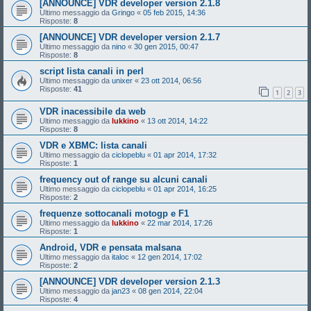
[ANNOUNCE] VDR developer version 2.1.8
Ultimo messaggio da
Gringo
«
05 feb 2015, 14:36
Risposte:
8
[ANNOUNCE] VDR developer version 2.1.7
Ultimo messaggio da
nino
«
30 gen 2015, 00:47
Risposte:
8
script lista canali in perl
Ultimo messaggio da
unixer
«
23 ott 2014, 06:56
Risposte:
41
1
2
3
VDR inacessibile da web
Ultimo messaggio da
lukkino
«
13 ott 2014, 14:22
Risposte:
8
VDR e XBMC: lista canali
Ultimo messaggio da
ciclopeblu
«
01 apr 2014, 17:32
Risposte:
1
frequency out of range su alcuni canali
Ultimo messaggio da
ciclopeblu
«
01 apr 2014, 16:25
Risposte:
2
frequenze sottocanali motogp e F1
Ultimo messaggio da
lukkino
«
22 mar 2014, 17:26
Risposte:
1
Android, VDR e pensata malsana
Ultimo messaggio da
italoc
«
12 gen 2014, 17:02
Risposte:
2
[ANNOUNCE] VDR developer version 2.1.3
Ultimo messaggio da
jan23
«
08 gen 2014, 22:04
Risposte:
4