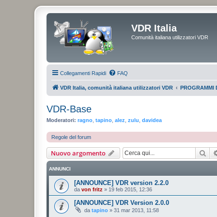
VDR Italia
Comunità italiana utilizzatori VDR
Collegamenti Rapidi
FAQ
VDR Italia, comunità italiana utilizzatori VDR
PROGRAMMI 
VDR-Base
Moderatori:
ragno
,
tapino
,
alez
,
zulu
,
davidea
Regole del forum
Cer
Nuovo argomento
ANNUNCI
[ANNOUNCE] VDR version 2.2.0
da
von fritz
»
19 feb 2015, 12:36
[ANNOUNCE] VDR Version 2.0.0
da
tapino
»
31 mar 2013, 11:58