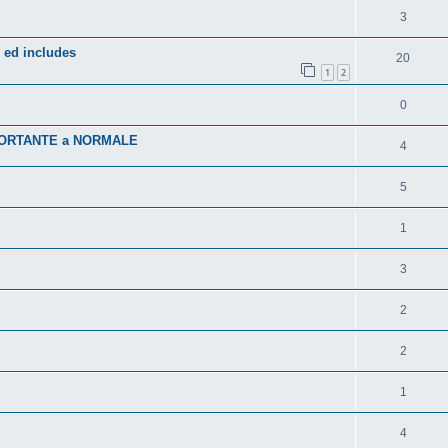
3
 ed includes
20
1
2
0
IMPORTANTE a NORMALE
4
5
1
3
2
2
1
4