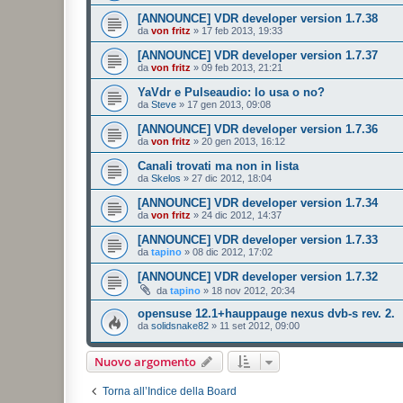
[ANNOUNCE] VDR developer version 1.7.38
da
von fritz
»
17 feb 2013, 19:33
[ANNOUNCE] VDR developer version 1.7.37
da
von fritz
»
09 feb 2013, 21:21
YaVdr e Pulseaudio: lo usa o no?
da
Steve
»
17 gen 2013, 09:08
[ANNOUNCE] VDR developer version 1.7.36
da
von fritz
»
20 gen 2013, 16:12
Canali trovati ma non in lista
da
Skelos
»
27 dic 2012, 18:04
[ANNOUNCE] VDR developer version 1.7.34
da
von fritz
»
24 dic 2012, 14:37
[ANNOUNCE] VDR developer version 1.7.33
da
tapino
»
08 dic 2012, 17:02
[ANNOUNCE] VDR developer version 1.7.32
da
tapino
»
18 nov 2012, 20:34
opensuse 12.1+hauppauge nexus dvb-s rev. 2.
da
solidsnake82
»
11 set 2012, 09:00
Nuovo argomento
Torna all’Indice della Board