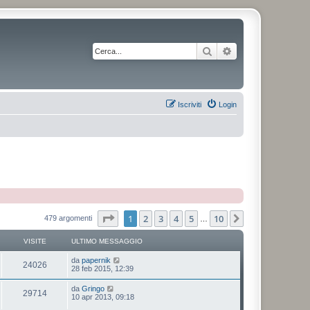
Cerca
Ricerca avanzata
Iscriviti
Login
Pagina
1
di
10
1
2
3
4
5
10
Prossimo
479 argomenti
…
VISITE
ULTIMO MESSAGGIO
da
papernik
24026
28 feb 2015, 12:39
da
Gringo
29714
10 apr 2013, 09:18