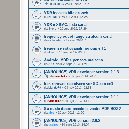
da
italoc
»
28 dic 2013, 16:21
VDR inacessibile da web
da
Brostin
»
30 set 2014, 13:28
VDR e XBMC: lista canali
da
Steve
»
29 ago 2012, 17:29
frequency out of range su alcuni canali
da
ciclopeblu
»
17 mar 2014, 18:17
frequenze sottocanali motogp e F1
da
italoc
»
16 mar 2014, 09:00
Android, VDR e pensata malsana
da
ZIOLele
»
29 apr 2013, 12:10
[ANNOUNCE] VDR developer version 2.1.3
da
von fritz
»
05 gen 2014, 20:23
ben ritrovati rispolvero vdr SD con ss1
da
biondo79
»
03 nov 2013, 02:33
[ANNOUNCE] VDR developer version 2.1.1
da
von fritz
»
25 ago 2013, 18:19
Su quale distro basate le vostre VDR-BOX?
da
alez
»
10 apr 2013, 12:20
[ANNOUNCE] VDR version 2.0.2
da
tapino
»
20 mag 2013, 14:04