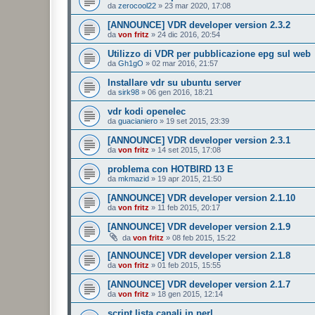
da
zerocool22
»
23 mar 2020, 17:08
[ANNOUNCE] VDR developer version 2.3.2
da
von fritz
»
24 dic 2016, 20:54
Utilizzo di VDR per pubblicazione epg sul web
da
Gh1gO
»
02 mar 2016, 21:57
Installare vdr su ubuntu server
da
sirk98
»
06 gen 2016, 18:21
vdr kodi openelec
da
guacianiero
»
19 set 2015, 23:39
[ANNOUNCE] VDR developer version 2.3.1
da
von fritz
»
14 set 2015, 17:08
problema con HOTBIRD 13 E
da
mkmazid
»
19 apr 2015, 21:50
[ANNOUNCE] VDR developer version 2.1.10
da
von fritz
»
11 feb 2015, 20:17
[ANNOUNCE] VDR developer version 2.1.9
da
von fritz
»
08 feb 2015, 15:22
[ANNOUNCE] VDR developer version 2.1.8
da
von fritz
»
01 feb 2015, 15:55
[ANNOUNCE] VDR developer version 2.1.7
da
von fritz
»
18 gen 2015, 12:14
script lista canali in perl