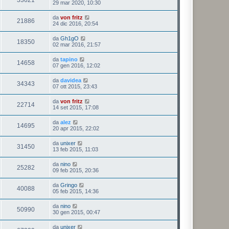
33621
29 mar 2020, 10:30
da
von fritz
21886
24 dic 2016, 20:54
da
Gh1gO
18350
02 mar 2016, 21:57
da
tapino
14658
07 gen 2016, 12:02
da
davidea
34343
07 ott 2015, 23:43
da
von fritz
22714
14 set 2015, 17:08
da
alez
14695
20 apr 2015, 22:02
da
unixer
31450
13 feb 2015, 11:03
da
nino
25282
09 feb 2015, 20:36
da
Gringo
40088
05 feb 2015, 14:36
da
nino
50990
30 gen 2015, 00:47
da
unixer