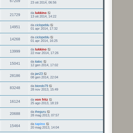
67209
23 ott 2014, 06:56
da
lukkino
21729
13 ott 2014, 14:22
da
ciclopeblu
14951
01 apr 2014, 17:32
da
ciclopeblu
14268
01 apr 2014, 16:25
da
lukkino
13999
22 mar 2014, 17:26
da
italoc
15041
12 gen 2014, 17:02
da
jan23
28186
08 gen 2014, 22:04
da
biondo79
83248
28 nov 2013, 15:49
da
von fritz
16124
25 ago 2013, 18:19
da
theguru
20688
28 mag 2013, 07:57
da
tapino
15464
20 mag 2013, 14:04