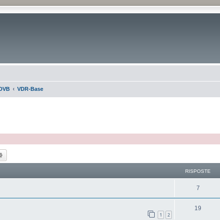
DVB
VDR-Base
ca
Ricerca avanzata
RISPOSTE
7
19
1
2