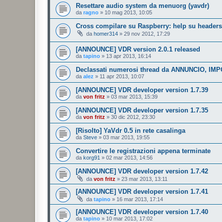
Resettare audio system da menuorg (yavdr)
da
ragno
»
10 mag 2013, 10:05
Cross compilare su Raspberry: help su headers
da
homer314
»
29 nov 2012, 17:29
[ANNOUNCE] VDR version 2.0.1 released
da
tapino
»
13 apr 2013, 16:14
Declassati numerosi thread da ANNUNCIO, 
da
alez
»
11 apr 2013, 10:07
[ANNOUNCE] VDR developer version 1.7.39
da
von fritz
»
03 mar 2013, 15:39
[ANNOUNCE] VDR developer version 1.7.35
da
von fritz
»
30 dic 2012, 23:30
[Risolto] YaVdr 0.5 in rete casalinga
da
Steve
»
03 mar 2013, 19:55
Convertire le registrazioni appena terminate
da
korg91
»
02 mar 2013, 14:56
[ANNOUNCE] VDR developer version 1.7.42
da
von fritz
»
23 mar 2013, 13:11
[ANNOUNCE] VDR developer version 1.7.41
da
tapino
»
16 mar 2013, 17:14
[ANNOUNCE] VDR developer version 1.7.40
da
tapino
»
10 mar 2013, 17:02