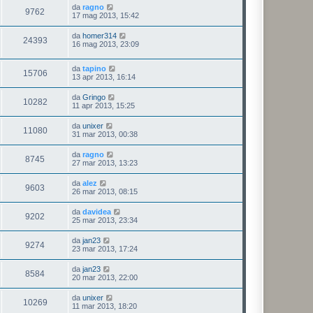
da
ragno
9762
17 mag 2013, 15:42
da
homer314
24393
16 mag 2013, 23:09
da
tapino
15706
13 apr 2013, 16:14
da
Gringo
10282
11 apr 2013, 15:25
da
unixer
11080
31 mar 2013, 00:38
da
ragno
8745
27 mar 2013, 13:23
da
alez
9603
26 mar 2013, 08:15
da
davidea
9202
25 mar 2013, 23:34
da
jan23
9274
23 mar 2013, 17:24
da
jan23
8584
20 mar 2013, 22:00
da
unixer
10269
11 mar 2013, 18:20