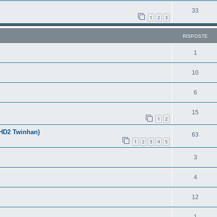
33
1
2
3
RISPOSTE
1
10
6
15
1
2
 HD2 Twinhan)
63
1
2
3
4
5
3
4
12