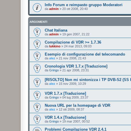
Info Forum e reimpasto gruppo Moderatori
da
admin
»
20 ott 2008, 20:40
ARGOMENTI
Chat Italiana
da
admin
»
19 gen 2007, 21:22
Compilazione di VDR >= 1.7.36
da
lukkino
»
24 mar 2013, 09:03
Esempio di configurazione del telecomando
da
alez
»
21 nov 2008, 21:43
Cronologia VDR 1.7.x [Traduzione]
da
Gringo
»
21 apr 2008, 23:31
[RISOLTO] Non mi sintonizza i TP DVB-S2 (SS
da
alez
»
15 nov 2009, 10:29
VDR 1.7.x [Traduzione]
da
Gringo
»
04 lug 2009, 23:37
Nuova URL per la homepage di VDR
da
alez
»
12 ott 2009, 08:37
VDR 1.4.x [Traduzione]
da
Gringo
»
19 mar 2007, 00:52
Problemi Compilazione VDR 2.4.1