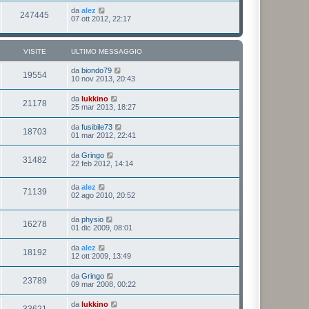
da
alez
247445
07 ott 2012, 22:17
VISITE
ULTIMO MESSAGGIO
da
biondo79
19554
10 nov 2013, 20:43
da
lukkino
21178
25 mar 2013, 18:27
da
fusibile73
18703
01 mar 2012, 22:41
da
Gringo
31482
22 feb 2012, 14:14
da
alez
71139
02 ago 2010, 20:52
da
physio
16278
01 dic 2009, 08:01
da
alez
18192
12 ott 2009, 13:49
da
Gringo
23789
09 mar 2008, 00:22
da
lukkino