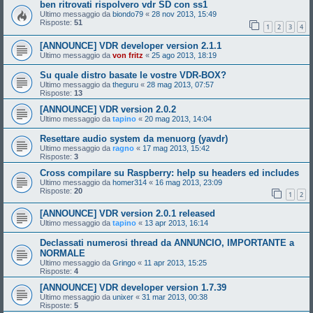
ben ritrovati rispolvero vdr SD con ss1
Ultimo messaggio da
biondo79
«
28 nov 2013, 15:49
Risposte:
51
1
2
3
4
[ANNOUNCE] VDR developer version 2.1.1
Ultimo messaggio da
von fritz
«
25 ago 2013, 18:19
Su quale distro basate le vostre VDR-BOX?
Ultimo messaggio da
theguru
«
28 mag 2013, 07:57
Risposte:
13
[ANNOUNCE] VDR version 2.0.2
Ultimo messaggio da
tapino
«
20 mag 2013, 14:04
Resettare audio system da menuorg (yavdr)
Ultimo messaggio da
ragno
«
17 mag 2013, 15:42
Risposte:
3
Cross compilare su Raspberry: help su headers ed includes
Ultimo messaggio da
homer314
«
16 mag 2013, 23:09
Risposte:
20
1
2
[ANNOUNCE] VDR version 2.0.1 released
Ultimo messaggio da
tapino
«
13 apr 2013, 16:14
Declassati numerosi thread da ANNUNCIO, IMPORTANTE a
NORMALE
Ultimo messaggio da
Gringo
«
11 apr 2013, 15:25
Risposte:
4
[ANNOUNCE] VDR developer version 1.7.39
Ultimo messaggio da
unixer
«
31 mar 2013, 00:38
Risposte:
5