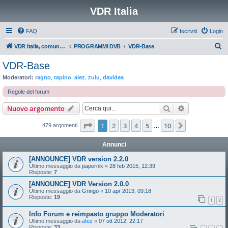
VDR Italia
FAQ
Iscriviti
Login
C
VDR Italia, comunità italiana utilizzatori VDR
PROGRAMMI DVB
VDR-Base
e
VDR-Base
r
Moderatori:
ragno
,
tapino
,
alez
,
zulu
,
davidea
c
Regole del forum
a
Cerca
Ricerca avan
Nuovo argomento
Pagina
1
di
10
1
2
3
4
5
10
Prossimo
479 argomenti
…
Annunci
[ANNOUNCE] VDR version 2.2.0
Ultimo messaggio da
papernik
«
28 feb 2015, 12:39
Risposte:
7
[ANNOUNCE] VDR Version 2.0.0
Ultimo messaggio da
Gringo
«
10 apr 2013, 09:18
Risposte:
19
1
2
Info Forum e reimpasto gruppo Moderatori
Ultimo messaggio da
alez
«
07 ott 2012, 22:17
Risposte:
33