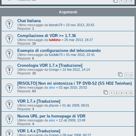
1
2
3
Argomenti
Chat Italiana
Ultimo messaggio da
biondo79
«
10 nov 2013, 20:43
Risposte:
1
Compilazione di VDR >= 1.7.36
Ultimo messaggio da
lukkino
«
25 mar 2013, 18:27
Risposte:
10
Esempio di configurazione del telecomando
Ultimo messaggio da
fusibile73
«
01 mar 2012, 22:41
Risposte:
6
Cronologia VDR 1.7.x [Traduzione]
Ultimo messaggio da
Gringo
«
22 feb 2012, 14:14
Risposte:
15
1
2
[RISOLTO] Non mi sintonizza i TP DVB-S2 (SS HD2 Twinhan)
Ultimo messaggio da
alez
«
02 ago 2010, 20:52
Risposte:
63
1
2
3
4
5
VDR 1.7.x [Traduzione]
Ultimo messaggio da
physio
«
01 dic 2009, 08:01
Risposte:
3
Nuova URL per la homepage di VDR
Ultimo messaggio da
alez
«
12 ott 2009, 13:49
Risposte:
4
VDR 1.4.x [Traduzione]
Ultimo messaggio da
Gringo
«
09 mar 2008, 00:22