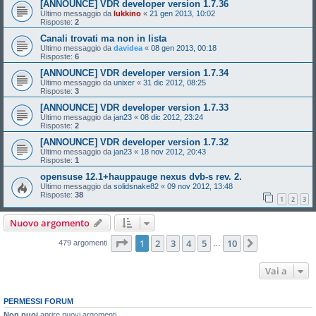
[ANNOUNCE] VDR developer version 1.7.36
Ultimo messaggio da
lukkino
«
21 gen 2013, 10:02
Risposte:
2
Canali trovati ma non in lista
Ultimo messaggio da
davidea
«
08 gen 2013, 00:18
Risposte:
6
[ANNOUNCE] VDR developer version 1.7.34
Ultimo messaggio da
unixer
«
31 dic 2012, 08:25
Risposte:
3
[ANNOUNCE] VDR developer version 1.7.33
Ultimo messaggio da
jan23
«
08 dic 2012, 23:24
Risposte:
2
[ANNOUNCE] VDR developer version 1.7.32
Ultimo messaggio da
jan23
«
18 nov 2012, 20:43
Risposte:
1
opensuse 12.1+hauppauge nexus dvb-s rev. 2.
Ultimo messaggio da
solidsnake82
«
09 nov 2012, 13:48
Risposte:
38
1
2
3
Nuovo argomento
Pagina
1
di
10
1
2
3
4
5
10
Prossimo
479 argomenti
…
Vai a
PERMESSI FORUM
Non puoi
aprire nuovi argomenti