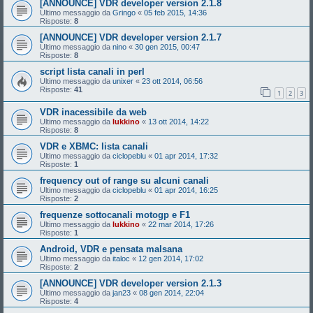
[ANNOUNCE] VDR developer version 2.1.8
Ultimo messaggio da
Gringo
«
05 feb 2015, 14:36
Risposte:
8
[ANNOUNCE] VDR developer version 2.1.7
Ultimo messaggio da
nino
«
30 gen 2015, 00:47
Risposte:
8
script lista canali in perl
Ultimo messaggio da
unixer
«
23 ott 2014, 06:56
Risposte:
41
1
2
3
VDR inacessibile da web
Ultimo messaggio da
lukkino
«
13 ott 2014, 14:22
Risposte:
8
VDR e XBMC: lista canali
Ultimo messaggio da
ciclopeblu
«
01 apr 2014, 17:32
Risposte:
1
frequency out of range su alcuni canali
Ultimo messaggio da
ciclopeblu
«
01 apr 2014, 16:25
Risposte:
2
frequenze sottocanali motogp e F1
Ultimo messaggio da
lukkino
«
22 mar 2014, 17:26
Risposte:
1
Android, VDR e pensata malsana
Ultimo messaggio da
italoc
«
12 gen 2014, 17:02
Risposte:
2
[ANNOUNCE] VDR developer version 2.1.3
Ultimo messaggio da
jan23
«
08 gen 2014, 22:04
Risposte:
4