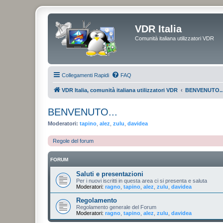
VDR Italia
Comunità italiana utilizzatori VDR
Collegamenti Rapidi
FAQ
VDR Italia, comunità italiana utilizzatori VDR
BENVENUTO..
BENVENUTO...
Moderatori:
tapino
,
alez
,
zulu
,
davidea
Regole del forum
FORUM
Saluti e presentazioni
Per i nuovi iscritti in questa area ci si presenta e saluta
Moderatori:
ragno
,
tapino
,
alez
,
zulu
,
davidea
Regolamento
Regolamento generale del Forum
Moderatori:
ragno
,
tapino
,
alez
,
zulu
,
davidea