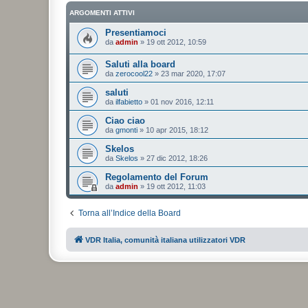
ARGOMENTI ATTIVI
Presentiamoci
da
admin
»
19 ott 2012, 10:59
Saluti alla board
da
zerocool22
»
23 mar 2020, 17:07
saluti
da
ilfabietto
»
01 nov 2016, 12:11
Ciao ciao
da
gmonti
»
10 apr 2015, 18:12
Skelos
da
Skelos
»
27 dic 2012, 18:26
Regolamento del Forum
da
admin
»
19 ott 2012, 11:03
Torna all’Indice della Board
VDR Italia, comunità italiana utilizzatori VDR