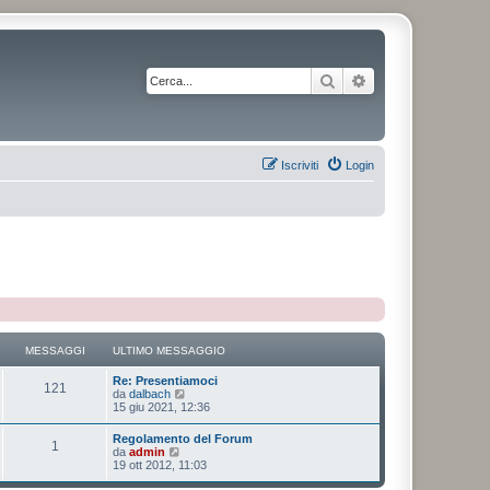
Cerca
Ricerca avanzata
Iscriviti
Login
MESSAGGI
ULTIMO MESSAGGIO
Re: Presentiamoci
121
V
da
dalbach
e
15 giu 2021, 12:36
d
i
Regolamento del Forum
1
u
V
da
admin
l
e
19 ott 2012, 11:03
t
d
i
i