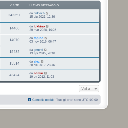
m
u
VISITE
ULTIMO MESSAGGIO
o
l
m
t
e
da
dalbach
i
243351
s
15 giu 2021, 12:36
m
s
o
a
m
g
da
lukkino
e
14466
g
29 mar 2020, 10:28
s
i
s
o
a
da
tapino
14070
g
03 nov 2016, 06:47
g
i
da
gmonti
o
15482
13 apr 2015, 20:01
da
alez
15514
28 dic 2012, 23:46
da
admin
43424
19 ott 2012, 11:03
Vai a
Cancella cookie
Tutti gli orari sono
UTC+02:00