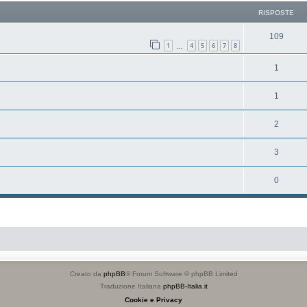
RISPOSTE
109
1
4
5
6
7
8
…
1
1
2
3
0
Creato da
phpBB
® Forum Software © phpBB Limited
Traduzione Italiana
phpBB-Italia.it
Cookie e Privacy