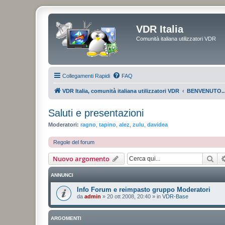
VDR Italia
Comunità italiana utilizzatori VDR
Collegamenti Rapidi
FAQ
VDR Italia, comunità italiana utilizzatori VDR
BENVENUTO..
Saluti e presentazioni
Moderatori:
ragno
,
tapino
,
alez
,
zulu
,
davidea
Regole del forum
Cer
Nuovo argomento
ANNUNCI
Info Forum e reimpasto gruppo Moderatori
da
admin
»
20 ott 2008, 20:40
» in
VDR-Base
ARGOMENTI