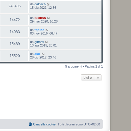
da
dalbach
243406
15 giu 2021, 12:36
da
lukkino
14472
29 mar 2020, 10:28
da
tapino
14083
03 nov 2016, 06:47
da
gmonti
15489
13 apr 2015, 20:01
da
alez
15520
28 dic 2012, 23:46
5 argomenti • Pagina
1
di
1
Vai a
Cancella cookie
Tutti gli orari sono
UTC+02:00