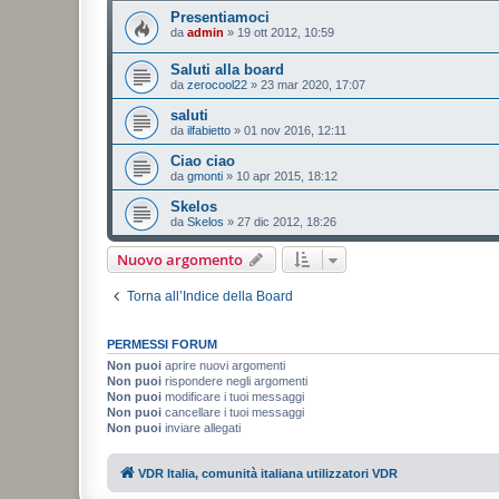
Presentiamoci
da
admin
»
19 ott 2012, 10:59
Saluti alla board
da
zerocool22
»
23 mar 2020, 17:07
saluti
da
ilfabietto
»
01 nov 2016, 12:11
Ciao ciao
da
gmonti
»
10 apr 2015, 18:12
Skelos
da
Skelos
»
27 dic 2012, 18:26
Nuovo argomento
Torna all’Indice della Board
PERMESSI FORUM
Non puoi
aprire nuovi argomenti
Non puoi
rispondere negli argomenti
Non puoi
modificare i tuoi messaggi
Non puoi
cancellare i tuoi messaggi
Non puoi
inviare allegati
VDR Italia, comunità italiana utilizzatori VDR