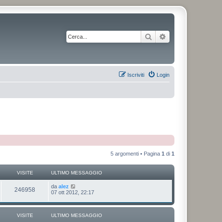
Cerca
Ricerca avanzata
Iscriviti
Login
5 argomenti • Pagina
1
di
1
VISITE
ULTIMO MESSAGGIO
da
alez
246958
07 ott 2012, 22:17
VISITE
ULTIMO MESSAGGIO