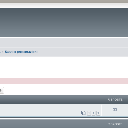
.
Saluti e presentazioni
ca
Ricerca avanzata
RISPOSTE
33
1
2
3
RISPOSTE