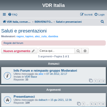
VDR Italia
FAQ
Iscriviti
Login
C
VDR Italia, comunità italiana utilizzatori VDR
BENVENUTO...
Saluti e presentazioni
e
Saluti e presentazioni
r
Moderatori:
ragno
,
tapino
,
alez
,
zulu
,
davidea
c
Regole del forum
a
Cerca
Ricerca avan
Nuovo argomento
5 argomenti • Pagina
1
di
1
Annunci
Info Forum e reimpasto gruppo Moderatori
Ultimo messaggio da
alez
«
07 ott 2012, 22:17
Inviato in
VDR-Base
Risposte:
33
1
2
3
Argomenti
Presentiamoci
Ultimo messaggio da
dalbach
«
15 giu 2021, 12:36
Risposte:
109
1
5
6
7
8
…