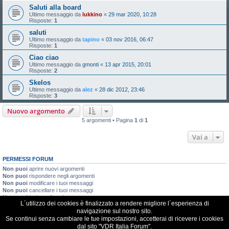
Saluti alla board
Ultimo messaggio da
lukkino
«
29 mar 2020, 10:28
Risposte:
1
saluti
Ultimo messaggio da
tapino
«
03 nov 2016, 06:47
Risposte:
1
Ciao ciao
Ultimo messaggio da
gmonti
«
13 apr 2015, 20:01
Risposte:
2
Skelos
Ultimo messaggio da
alez
«
28 dic 2012, 23:46
Risposte:
3
Nuovo argomento
5 argomenti • Pagina
1
di
1
Vai a
PERMESSI FORUM
Non puoi
aprire nuovi argomenti
Non puoi
rispondere negli argomenti
Non puoi
modificare i tuoi messaggi
Non puoi
cancellare i tuoi messaggi
Non puoi
inviare allegati
L´utilizzo dei cookies è finalizzato a rendere migliore l´esperienza di
navigazione sul nostro sito.
VDR Italia, comunità italiana utilizzatori VDR
Se continui senza cambiare le tue impostazioni, accetterai di ricevere i cookies
dal sito "VDR Italia Forum".