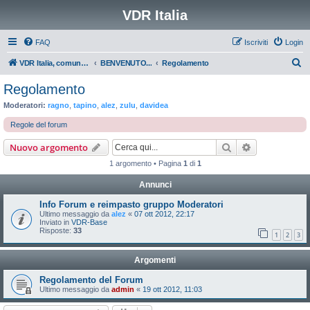
VDR Italia
FAQ
Iscriviti
Login
C
VDR Italia, comunità italiana utilizzatori VDR
BENVENUTO...
Regolamento
e
Regolamento
r
Moderatori:
ragno
,
tapino
,
alez
,
zulu
,
davidea
c
Regole del forum
a
Cerca
Ricerca avan
Nuovo argomento
1 argomento • Pagina
1
di
1
Annunci
Info Forum e reimpasto gruppo Moderatori
Ultimo messaggio da
alez
«
07 ott 2012, 22:17
Inviato in
VDR-Base
Risposte:
33
1
2
3
Argomenti
Regolamento del Forum
Ultimo messaggio da
admin
«
19 ott 2012, 11:03