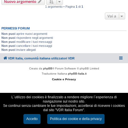
Nuovo argomento
1 argomento • Pagina
1
di
1
Vai a
PERMESSI FORUM
Non puoi
aprire nuovi argomenti
Non puoi
rispondere negli argomenti
Non puoi
modificare i tuoi messaggi
Non puoi
cancellare i tuoi messaggi
Non puoi
inviare allegati
VDR Italia, comunità italiana utilizzatori VDR
Creato da
phpBB
® Forum Software © phpBB Limited
Traduzione Italiana
phpBB-Italia.it
Cookie e Privacy
L´utilizzo dei cookies è finalizzato a rendere migliore l´esperienza di
navigazione sul nostro sito.
Se continui senza cambiare le tue impostazioni, accetterai di ricevere i cookies
dal sito "VDR Italia Forum".
Accetto
Politica dei cookie e della privacy