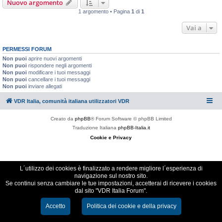
Nuovo argomento
1 argomento • Pagina
1
di
1
Vai a
PERMESSI FORUM
Non puoi
aprire nuovi argomenti
Non puoi
rispondere negli argomenti
Non puoi
modificare i tuoi messaggi
Non puoi
cancellare i tuoi messaggi
Non puoi
inviare allegati
VDR Italia, comunità italiana utilizzatori VDR
Creato da
phpBB
® Forum Software © phpBB Limited
Traduzione Italiana
phpBB-Italia.it
Cookie e Privacy
L´utilizzo dei cookies è finalizzato a rendere migliore l´esperienza di
navigazione sul nostro sito.
Se continui senza cambiare le tue impostazioni, accetterai di ricevere i cookies
dal sito "VDR Italia Forum".
Accetto
Politica dei cookie e della privacy