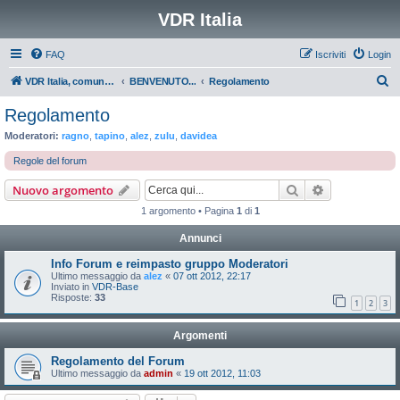
VDR Italia
FAQ
Iscriviti
Login
C
VDR Italia, comunità italiana utilizzatori VDR
BENVENUTO...
Regolamento
e
Regolamento
r
Moderatori:
ragno
,
tapino
,
alez
,
zulu
,
davidea
c
Regole del forum
a
Cerca
Ricerca avan
Nuovo argomento
1 argomento • Pagina
1
di
1
Annunci
Info Forum e reimpasto gruppo Moderatori
Ultimo messaggio da
alez
«
07 ott 2012, 22:17
Inviato in
VDR-Base
Risposte:
33
1
2
3
Argomenti
Regolamento del Forum
Ultimo messaggio da
admin
«
19 ott 2012, 11:03