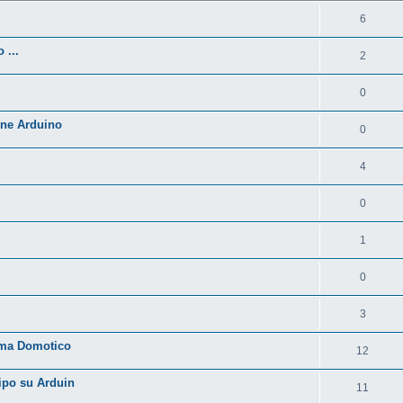
6
 ...
2
0
one Arduino
0
4
0
1
0
3
ema Domotico
12
tipo su Arduin
11