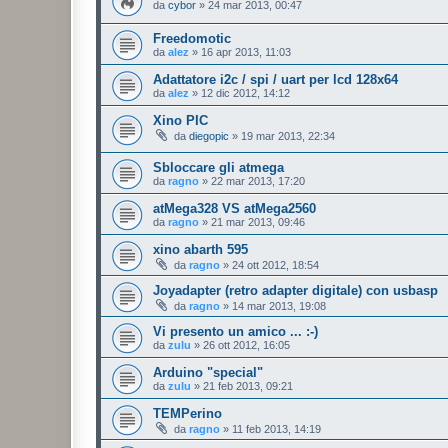
da
cybor
»
24 mar 2013, 00:47
Freedomotic
da
alez
»
16 apr 2013, 11:03
Adattatore i2c / spi / uart per lcd 128x64
da
alez
»
12 dic 2012, 14:12
Xino PIC
da
diegopic
»
19 mar 2013, 22:34
Sbloccare gli atmega
da
ragno
»
22 mar 2013, 17:20
atMega328 VS atMega2560
da
ragno
»
21 mar 2013, 09:46
xino abarth 595
da
ragno
»
24 ott 2012, 18:54
Joyadapter (retro adapter digitale) con usbasp
da
ragno
»
14 mar 2013, 19:08
Vi presento un amico ... :-)
da
zulu
»
26 ott 2012, 16:05
Arduino "special"
da
zulu
»
21 feb 2013, 09:21
TEMPerino
da
ragno
»
11 feb 2013, 14:19