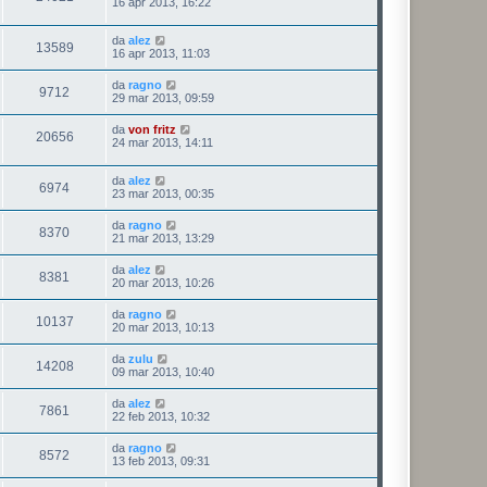
16 apr 2013, 16:22
da
alez
13589
16 apr 2013, 11:03
da
ragno
9712
29 mar 2013, 09:59
da
von fritz
20656
24 mar 2013, 14:11
da
alez
6974
23 mar 2013, 00:35
da
ragno
8370
21 mar 2013, 13:29
da
alez
8381
20 mar 2013, 10:26
da
ragno
10137
20 mar 2013, 10:13
da
zulu
14208
09 mar 2013, 10:40
da
alez
7861
22 feb 2013, 10:32
da
ragno
8572
13 feb 2013, 09:31