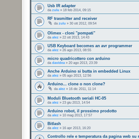
Usb IR adapter
da
zulu
»
18 feb 2014, 09:15
RF trasmitter and receiver
da
zulu
»
30 ott 2012, 09:54
Olimex - cloni "pompati"
da
alez
»
22 ott 2013, 14:43
USB Keyboard becomes an avr programmer
da
alez
»
26 ago 2013, 08:55
micro quadricottero con arduino
da
davidea
»
20 ago 2013, 23:39
Anche Arduino si butta in embedded Linux
da
alez
»
05 ago 2013, 12:56
Arduino... clone o non clone?
da
alez
»
16 dic 2011, 11:14
Moduli Bluetooth seriali HC-05
da
alez
»
23 giu 2013, 14:54
Arduino robot, il prossimo prodotto
da
alez
»
10 mag 2013, 17:57
Bitlash
da
alez
»
16 apr 2013, 16:20
Controllo rele e temperatura da pagina web su