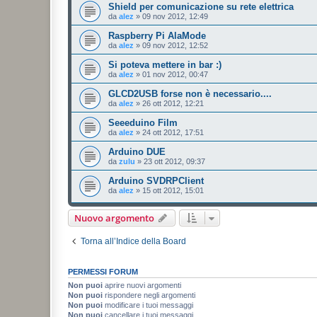
Shield per comunicazione su rete elettrica
da
alez
»
09 nov 2012, 12:49
Raspberry Pi AlaMode
da
alez
»
09 nov 2012, 12:52
Si poteva mettere in bar :)
da
alez
»
01 nov 2012, 00:47
GLCD2USB forse non è necessario....
da
alez
»
26 ott 2012, 12:21
Seeeduino Film
da
alez
»
24 ott 2012, 17:51
Arduino DUE
da
zulu
»
23 ott 2012, 09:37
Arduino SVDRPClient
da
alez
»
15 ott 2012, 15:01
Nuovo argomento
Torna all’Indice della Board
PERMESSI FORUM
Non puoi
aprire nuovi argomenti
Non puoi
rispondere negli argomenti
Non puoi
modificare i tuoi messaggi
Non puoi
cancellare i tuoi messaggi