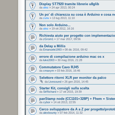
Display ST7920 tramite librerie u8glib
da
alez
»
24 apr 2013, 00:24
Un po' di chiarezza su cosa è Arduino e cosa no
da
zulu
»
13 lug 2013, 11:10
Non solo Arduino...
da
alez
»
19 ott 2012, 16:16
Richiesta aiuto per progetto con implementazi
da
zGrom1
»
17 mar 2017, 09:56
da Delay a Millis
da
Emanuele1993
»
08 dic 2016, 09:42
errore di compilazione arduino mac os x
da
luke2003
»
30 mag 2016, 21:28
Commutatore Cavo RJ45
da
cmaxym
»
03 feb 2016, 16:46
Selettore ritorni XLR per monitor da palco
da
Livesound
»
26 gen 2016, 14:45
Starter Kit, consigli sulla scelta
da
SirRichard
»
17 ott 2015, 19:39
panStamp node (CC1101+328P) + Fhem = Sist
da
cybor
»
14 ott 2013, 22:55
Cerco sviluppatore da A a Z per progetto/proto
da
alexbounty
»
07 feb 2014, 11:32