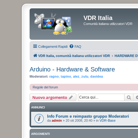
VDR Italia
Comunità italiana utilizzatori VDR
Collegamenti Rapidi
FAQ
VDR Italia, comunità italiana utilizzatori VDR
HARDWARE D
Arduino - Hardware & Software
Moderatori:
ragno
,
tapino
,
alez
,
zulu
,
davidea
Regole del forum
Cer
Nuovo argomento
ANNUNCI
Info Forum e reimpasto gruppo Moderatori
da
admin
»
20 ott 2008, 20:40
» in
VDR-Base
ARGOMENTI