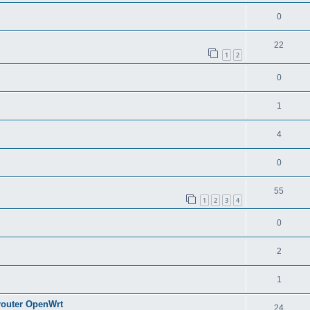
0
22
1
2
0
1
4
0
55
1
2
3
4
0
2
1
 router OpenWrt
24