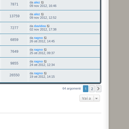
da
alez
7871
09 nov 2012, 16:46
da
alez
13759
09 nov 2012, 12:52
da
davidea
7277
02 nov 2012, 17:38
da
ragno
6859
26 ott 2012, 14:45
da
ragno
7649
25 ott 2012, 09:37
da
ragno
9855
24 ott 2012, 12:34
da
ragno
26550
19 ott 2012, 14:15
1
2
Prossimo
64 argomenti
Vai a