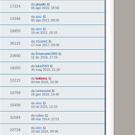
da
gbgallo
17224
06 ago 2015, 18:56
da
alez
14346
05 ago 2013, 09:28
da
alez
18955
19 ott 2012, 16:16
da
zGrom1
36115
17 mar 2017, 09:56
da
Emanuele1993
23600
11 dic 2016, 17:24
da
luke2003
18050
30 mag 2016, 21:28
da
lukkino
12215
04 feb 2016, 15:36
da
Livesound
16759
26 gen 2016, 14:45
da
alez
15456
19 ott 2015, 12:33
da
cybor
32584
08 mar 2014, 22:51
da
alez
22728
26 feb 2014, 09:06