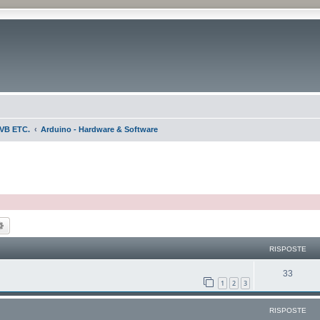
VB ETC.
Arduino - Hardware & Software
ca
Ricerca avanzata
RISPOSTE
33
1
2
3
RISPOSTE