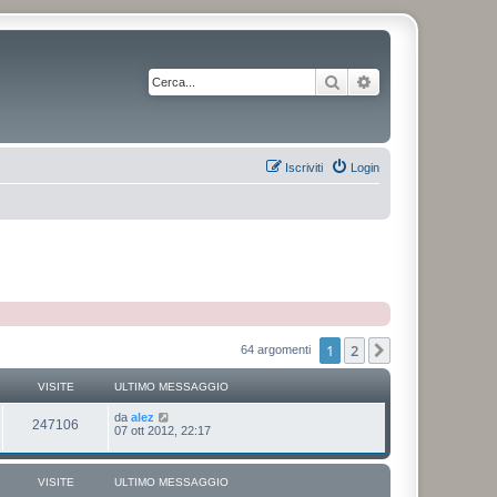
Cerca
Ricerca avanzata
Iscriviti
Login
1
2
Prossimo
64 argomenti
VISITE
ULTIMO MESSAGGIO
da
alez
247106
07 ott 2012, 22:17
VISITE
ULTIMO MESSAGGIO