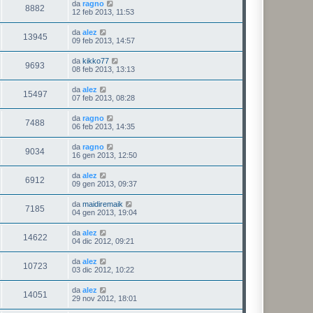
da
ragno
8882
12 feb 2013, 11:53
da
alez
13945
09 feb 2013, 14:57
da
kikko77
9693
08 feb 2013, 13:13
da
alez
15497
07 feb 2013, 08:28
da
ragno
7488
06 feb 2013, 14:35
da
ragno
9034
16 gen 2013, 12:50
da
alez
6912
09 gen 2013, 09:37
da
maidiremaik
7185
04 gen 2013, 19:04
da
alez
14622
04 dic 2012, 09:21
da
alez
10723
03 dic 2012, 10:22
da
alez
14051
29 nov 2012, 18:01