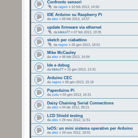
Confronto sensori
da
ragno
»
10 feb 2013, 14:50
IDE Arduino su Raspberry Pi
da
alez
»
09 feb 2013, 14:57
update firmware via ethernet
da
kikko77
»
07 feb 2013, 19:35
sketch per ciabattino
da
ragno
»
26 gen 2013, 18:01
Mike McCauley
da
alez
»
06 feb 2013, 14:04
Ide e debug
da
kikko77
»
15 gen 2013, 13:31
Arduino CEC
da
ragno
»
08 gen 2013, 15:18
Paperduino Pi
da
zulu
»
03 gen 2013, 16:31
Daisy Chaining Serial Connections
da
alez
»
04 dic 2012, 09:21
LCD Shield testing
da
alez
»
29 nov 2012, 11:51
leOS: un mini sistema operativo per Arduino
da
alez
»
29 nov 2012, 18:01