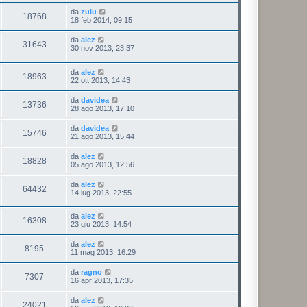
da
zulu
18768
18 feb 2014, 09:15
da
alez
31643
30 nov 2013, 23:37
da
alez
18963
22 ott 2013, 14:43
da
davidea
13736
28 ago 2013, 17:10
da
davidea
15746
21 ago 2013, 15:44
da
alez
18828
05 ago 2013, 12:56
da
alez
64432
14 lug 2013, 22:55
da
alez
16308
23 giu 2013, 14:54
da
alez
8195
11 mag 2013, 16:29
da
ragno
7307
16 apr 2013, 17:35
da
alez
24021