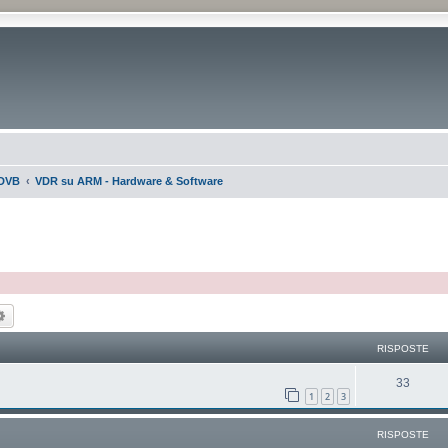
DVB
VDR su ARM - Hardware & Software
ca
Ricerca avanzata
RISPOSTE
33
1
2
3
RISPOSTE