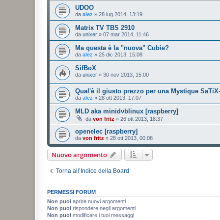
UDOO
da
alez
»
28 lug 2014, 13:19
Matrix TV TBS 2910
da
unixer
»
07 mar 2014, 11:46
Ma questa è la "nuova" Cubie?
da
alez
»
25 dic 2013, 15:08
SifBoX
da
unixer
»
30 nov 2013, 15:00
Qual'è il giusto prezzo per una Mystique SaTiX
da
alez
»
28 ott 2013, 17:07
MLD aka minidvblinux [raspberry]
da
von fritz
»
26 ott 2013, 18:37
openelec [raspberry]
da
von fritz
»
28 ott 2013, 00:08
Nuovo argomento
Torna all’Indice della Board
PERMESSI FORUM
Non puoi
aprire nuovi argomenti
Non puoi
rispondere negli argomenti
Non puoi
modificare i tuoi messaggi