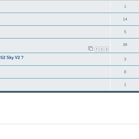
1
14
5
38
1
2
3
-S2 Sky V2 ?
3
8
1