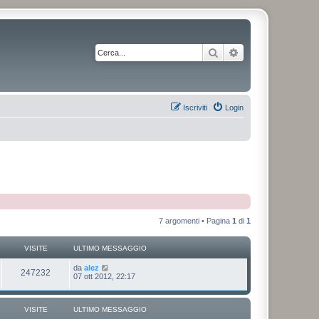
Cerca
Ricerca avanzata
Iscriviti
Login
7 argomenti • Pagina
1
di
1
VISITE
ULTIMO MESSAGGIO
da
alez
247232
07 ott 2012, 22:17
VISITE
ULTIMO MESSAGGIO