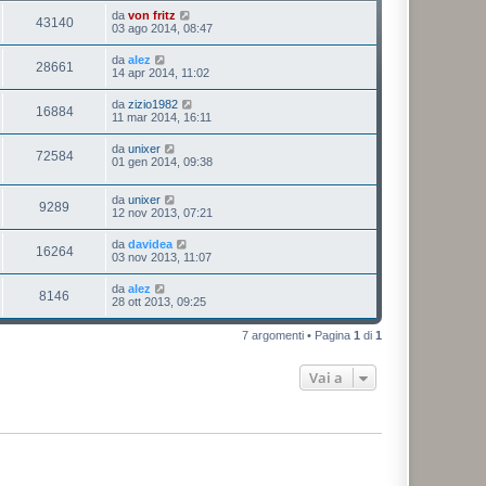
da
von fritz
43140
03 ago 2014, 08:47
da
alez
28661
14 apr 2014, 11:02
da
zizio1982
16884
11 mar 2014, 16:11
da
unixer
72584
01 gen 2014, 09:38
da
unixer
9289
12 nov 2013, 07:21
da
davidea
16264
03 nov 2013, 11:07
da
alez
8146
28 ott 2013, 09:25
7 argomenti • Pagina
1
di
1
Vai a