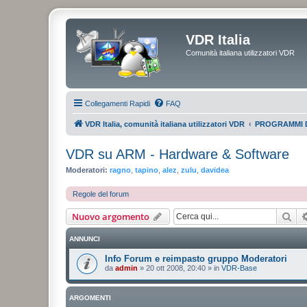
VDR Italia
Comunità italiana utilizzatori VDR
Collegamenti Rapidi
FAQ
VDR Italia, comunità italiana utilizzatori VDR
PROGRAMMI 
VDR su ARM - Hardware & Software
Moderatori:
ragno
,
tapino
,
alez
,
zulu
,
davidea
Regole del forum
Cer
Nuovo argomento
ANNUNCI
Info Forum e reimpasto gruppo Moderatori
da
admin
»
20 ott 2008, 20:40
» in
VDR-Base
ARGOMENTI