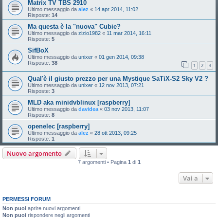
Matrix TV TBS 2910
Ultimo messaggio da
alez
«
14 apr 2014, 11:02
Risposte:
14
Ma questa è la "nuova" Cubie?
Ultimo messaggio da
zizio1982
«
11 mar 2014, 16:11
Risposte:
5
SifBoX
Ultimo messaggio da
unixer
«
01 gen 2014, 09:38
Risposte:
38
1
2
3
Qual'è il giusto prezzo per una Mystique SaTiX-S2 Sky V2 ?
Ultimo messaggio da
unixer
«
12 nov 2013, 07:21
Risposte:
3
MLD aka minidvblinux [raspberry]
Ultimo messaggio da
davidea
«
03 nov 2013, 11:07
Risposte:
8
openelec [raspberry]
Ultimo messaggio da
alez
«
28 ott 2013, 09:25
Risposte:
1
Nuovo argomento
7 argomenti • Pagina
1
di
1
Vai a
PERMESSI FORUM
Non puoi
aprire nuovi argomenti
Non puoi
rispondere negli argomenti