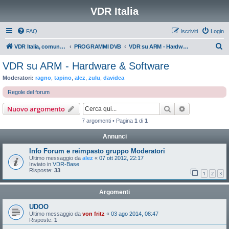
VDR Italia
FAQ
Iscriviti
Login
C
VDR Italia, comunità italiana utilizzatori VDR
PROGRAMMI DVB
VDR su ARM - Hardware & Software
e
VDR su ARM - Hardware & Software
r
Moderatori:
ragno
,
tapino
,
alez
,
zulu
,
davidea
c
Regole del forum
a
Cerca
Ricerca avan
Nuovo argomento
7 argomenti • Pagina
1
di
1
Annunci
Info Forum e reimpasto gruppo Moderatori
Ultimo messaggio da
alez
«
07 ott 2012, 22:17
Inviato in
VDR-Base
Risposte:
33
1
2
3
Argomenti
UDOO
Ultimo messaggio da
von fritz
«
03 ago 2014, 08:47
Risposte:
1