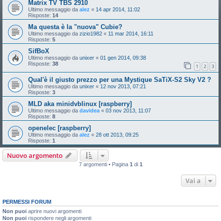
Matrix TV TBS 2910
Ultimo messaggio da
alez
«
14 apr 2014, 11:02
Risposte:
14
Ma questa è la "nuova" Cubie?
Ultimo messaggio da
zizio1982
«
11 mar 2014, 16:11
Risposte:
5
SifBoX
Ultimo messaggio da
unixer
«
01 gen 2014, 09:38
Risposte:
38
1
2
3
Qual'è il giusto prezzo per una Mystique SaTiX-S2 Sky V2 ?
Ultimo messaggio da
unixer
«
12 nov 2013, 07:21
Risposte:
3
MLD aka minidvblinux [raspberry]
Ultimo messaggio da
davidea
«
03 nov 2013, 11:07
Risposte:
8
openelec [raspberry]
Ultimo messaggio da
alez
«
28 ott 2013, 09:25
Risposte:
1
Nuovo argomento
7 argomenti • Pagina
1
di
1
Vai a
PERMESSI FORUM
Non puoi
aprire nuovi argomenti
Non puoi
rispondere negli argomenti