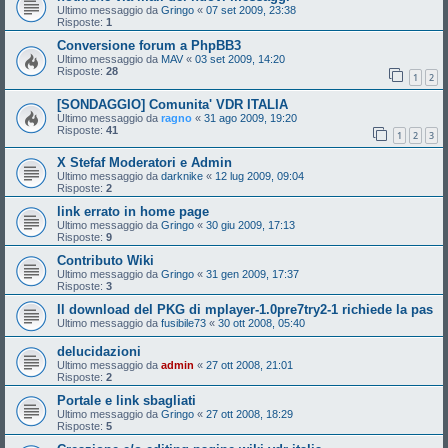
Ultimo messaggio da
Gringo
«
07 set 2009, 23:38
Risposte:
1
Conversione forum a PhpBB3
Ultimo messaggio da
MAV
«
03 set 2009, 14:20
Risposte:
28
1
2
[SONDAGGIO] Comunita' VDR ITALIA
Ultimo messaggio da
ragno
«
31 ago 2009, 19:20
Risposte:
41
1
2
3
X Stefaf Moderatori e Admin
Ultimo messaggio da
darknike
«
12 lug 2009, 09:04
Risposte:
2
link errato in home page
Ultimo messaggio da
Gringo
«
30 giu 2009, 17:13
Risposte:
9
Contributo Wiki
Ultimo messaggio da
Gringo
«
31 gen 2009, 17:37
Risposte:
3
Il download del PKG di mplayer-1.0pre7try2-1 richiede la pas
Ultimo messaggio da
fusibile73
«
30 ott 2008, 05:40
delucidazioni
Ultimo messaggio da
admin
«
27 ott 2008, 21:01
Risposte:
2
Portale e link sbagliati
Ultimo messaggio da
Gringo
«
27 ott 2008, 18:29
Risposte:
5