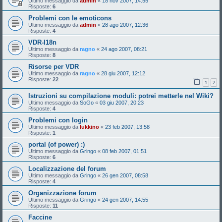
Ultimo messaggio da
admin
«
18 nov 2007, 14:55
Risposte:
6
Problemi con le emoticons
Ultimo messaggio da
admin
«
28 ago 2007, 12:36
Risposte:
4
VDR-I18n
Ultimo messaggio da
ragno
«
24 ago 2007, 08:21
Risposte:
8
Risorse per VDR
Ultimo messaggio da
ragno
«
28 giu 2007, 12:12
Risposte:
22
1
2
Istruzioni su compilazione moduli: potrei metterle nel Wiki?
Ultimo messaggio da
SoGo
«
03 giu 2007, 20:23
Risposte:
4
Problemi con login
Ultimo messaggio da
lukkino
«
23 feb 2007, 13:58
Risposte:
1
portal (of power) :)
Ultimo messaggio da
Gringo
«
08 feb 2007, 01:51
Risposte:
6
Localizzazione del forum
Ultimo messaggio da
Gringo
«
26 gen 2007, 08:58
Risposte:
4
Organizzazione forum
Ultimo messaggio da
Gringo
«
24 gen 2007, 14:55
Risposte:
11
Faccine