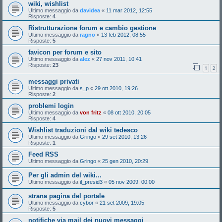
wiki, wishlist
Ultimo messaggio da
davidea
«
11 mar 2012, 12:55
Risposte:
4
Ristrutturazione forum e cambio gestione
Ultimo messaggio da
ragno
«
13 feb 2012, 08:55
Risposte:
5
favicon per forum e sito
Ultimo messaggio da
alez
«
27 nov 2011, 10:41
Risposte:
23
1
2
messaggi privati
Ultimo messaggio da
s_p
«
29 ott 2010, 19:26
Risposte:
2
problemi login
Ultimo messaggio da
von fritz
«
08 ott 2010, 20:05
Risposte:
4
Wishlist traduzioni dal wiki tedesco
Ultimo messaggio da
Gringo
«
29 set 2010, 13:26
Risposte:
1
Feed RSS
Ultimo messaggio da
Gringo
«
25 gen 2010, 20:29
Per gli admin del wiki...
Ultimo messaggio da
il_presid3
«
05 nov 2009, 00:00
strana pagina del portale
Ultimo messaggio da
cybor
«
21 set 2009, 19:05
Risposte:
5
notifiche via mail dei nuovi messaggi