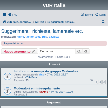
VDR Italia
FAQ
Iscriviti
Login
C
VDR Italia, comunità italiana utilizzatori VDR
ALTRO
Suggerimenti, richieste, lamentele etc.
e
Suggerimenti, richieste, lamentele etc.
r
Moderatori:
ragno
,
tapino
,
alez
,
zulu
,
davidea
c
Regole del forum
a
Cerca
Ricerca avan
Nuovo argomento
46 argomenti • Pagina
1
di
1
Annunci
Info Forum e reimpasto gruppo Moderatori
Ultimo messaggio da
alez
«
07 ott 2012, 22:17
Inviato in
VDR-Base
Risposte:
33
1
2
3
Moderatori e mini-regolamento
Ultimo messaggio da
lukkino
«
07 feb 2007, 19:06
Risposte:
1
Argomenti