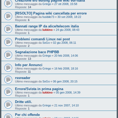
Creazione e/o editing pagine wiki vdr-italia
Ultimo messaggio da
Gringo
«
27 ott 2008, 15:58
Risposte:
14
[RISOLTO] Pagina wiki cancellata per errore
Ultimo messaggio da
fusibile73
«
30 set 2008, 18:22
Risposte:
6
Bannati range IP da alice/telecom italia
Ultimo messaggio da
lukkino
«
24 giu 2008, 08:43
Risposte:
1
Problemi comandi Linux nei post
Ultimo messaggio da
SoGo
«
02 giu 2008, 06:11
Risposte:
2
Segnalazione baco PHPBB
Ultimo messaggio da
Gringo
«
20 feb 2008, 14:06
Risposte:
13
Info per Annunci
Ultimo messaggio da
Gringo
«
16 feb 2008, 18:16
Risposte:
11
rssreader
Ultimo messaggio da
SoGo
«
06 gen 2008, 20:15
Errore/Svista in prima pagina
Ultimo messaggio da
lukkino
«
05 gen 2008, 14:39
Risposte:
1
Dritte utili.
Ultimo messaggio da
Gringo
«
21 nov 2007, 14:10
Risposte:
1
Per chi offende