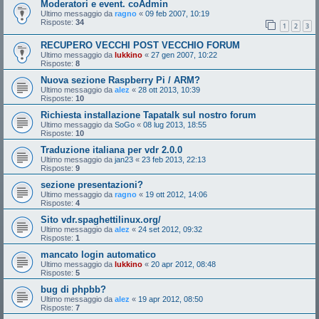
Moderatori e event. coAdmin
Ultimo messaggio da
ragno
«
09 feb 2007, 10:19
Risposte:
34
1
2
3
RECUPERO VECCHI POST VECCHIO FORUM
Ultimo messaggio da
lukkino
«
27 gen 2007, 10:22
Risposte:
8
Nuova sezione Raspberry Pi / ARM?
Ultimo messaggio da
alez
«
28 ott 2013, 10:39
Risposte:
10
Richiesta installazione Tapatalk sul nostro forum
Ultimo messaggio da
SoGo
«
08 lug 2013, 18:55
Risposte:
10
Traduzione italiana per vdr 2.0.0
Ultimo messaggio da
jan23
«
23 feb 2013, 22:13
Risposte:
9
sezione presentazioni?
Ultimo messaggio da
ragno
«
19 ott 2012, 14:06
Risposte:
4
Sito vdr.spaghettilinux.org/
Ultimo messaggio da
alez
«
24 set 2012, 09:32
Risposte:
1
mancato login automatico
Ultimo messaggio da
lukkino
«
20 apr 2012, 08:48
Risposte:
5
bug di phpbb?
Ultimo messaggio da
alez
«
19 apr 2012, 08:50
Risposte:
7