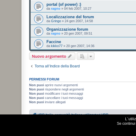
portal (of power) :)
da
ragno
»
04 feb 2007, 10:27
Localizzazione del forum
da
Gringo
»
24 gen 2007, 14:58
Organizzazione forum
da
ragno
»
20 gen 2007, 09:51
Faccine
da
kikko77
»
20 gen 2007, 14:36
Nuovo argomento
Torna all’Indice della Board
PERMESSI FORUM
Non puoi
aprire nuovi argomenti
Non puoi
rispondere negli argomenti
Non puoi
modificare i tuoi messaggi
Non puoi
cancellare i tuoi messaggi
Non puoi
inviare allegati
VDR Italia, comunità italiana utilizzatori VDR
L´util
Se continui 