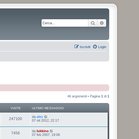
Cerca
Ricerca avanzata
Iscriviti
Login
46 argomenti • Pagina
1
di
1
VISITE
ULTIMO MESSAGGIO
da
alez
247100
07 ott 2012, 22:17
da
lukkino
7456
07 feb 2007, 19:06