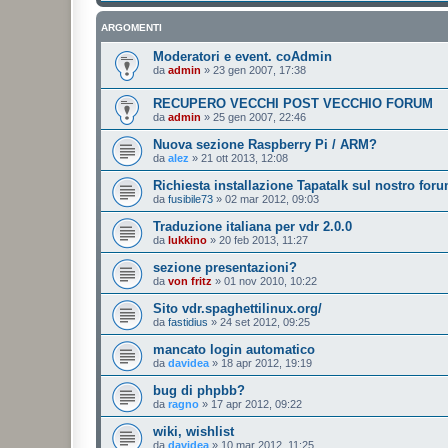
ARGOMENTI
Moderatori e event. coAdmin
da
admin
»
23 gen 2007, 17:38
RECUPERO VECCHI POST VECCHIO FORUM
da
admin
»
25 gen 2007, 22:46
Nuova sezione Raspberry Pi / ARM?
da
alez
»
21 ott 2013, 12:08
Richiesta installazione Tapatalk sul nostro for
da
fusibile73
»
02 mar 2012, 09:03
Traduzione italiana per vdr 2.0.0
da
lukkino
»
20 feb 2013, 11:27
sezione presentazioni?
da
von fritz
»
01 nov 2010, 10:22
Sito vdr.spaghettilinux.org/
da
fastidius
»
24 set 2012, 09:25
mancato login automatico
da
davidea
»
18 apr 2012, 19:19
bug di phpbb?
da
ragno
»
17 apr 2012, 09:22
wiki, wishlist
da
davidea
»
10 mar 2012, 11:25