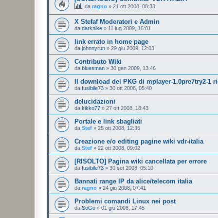
da
ragno
»
21 ott 2008, 08:33
X Stefaf Moderatori e Admin
da
darknike
»
11 lug 2009, 16:01
link errato in home page
da
johnnyrun
»
29 giu 2009, 12:03
Contributo Wiki
da
bluesman
»
30 gen 2009, 13:46
Il download del PKG di mplayer-1.0pre7try2-1 ri
da
fusibile73
»
30 ott 2008, 05:40
delucidazioni
da
kikko77
»
27 ott 2008, 18:43
Portale e link sbagliati
da
Stef
»
25 ott 2008, 12:35
Creazione e/o editing pagine wiki vdr-italia
da
Stef
»
22 ott 2008, 09:02
[RISOLTO] Pagina wiki cancellata per errore
da
fusibile73
»
30 set 2008, 05:10
Bannati range IP da alice/telecom italia
da
ragno
»
24 giu 2008, 07:41
Problemi comandi Linux nei post
da
SoGo
»
01 giu 2008, 17:45