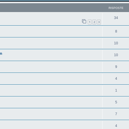
RISPOSTE
34
1
2
3
8
10
um
10
9
4
1
5
7
4