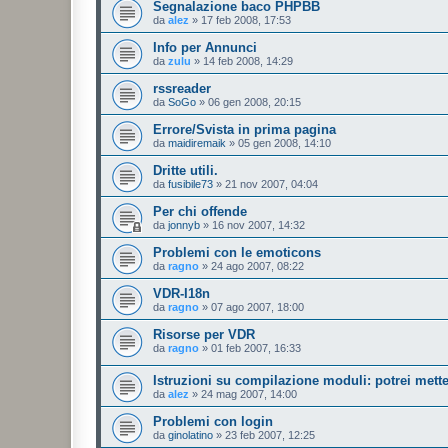
Segnalazione baco PHPBB
da
alez
»
17 feb 2008, 17:53
Info per Annunci
da
zulu
»
14 feb 2008, 14:29
rssreader
da
SoGo
»
06 gen 2008, 20:15
Errore/Svista in prima pagina
da
maidiremaik
»
05 gen 2008, 14:10
Dritte utili.
da
fusibile73
»
21 nov 2007, 04:04
Per chi offende
da
jonnyb
»
16 nov 2007, 14:32
Problemi con le emoticons
da
ragno
»
24 ago 2007, 08:22
VDR-I18n
da
ragno
»
07 ago 2007, 18:00
Risorse per VDR
da
ragno
»
01 feb 2007, 16:33
Istruzioni su compilazione moduli: potrei mette
da
alez
»
24 mag 2007, 14:00
Problemi con login
da
ginolatino
»
23 feb 2007, 12:25