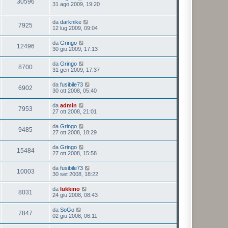
30596
31 ago 2009, 19:20
da
darknike
7925
12 lug 2009, 09:04
da
Gringo
12496
30 giu 2009, 17:13
da
Gringo
8700
31 gen 2009, 17:37
da
fusibile73
6902
30 ott 2008, 05:40
da
admin
7953
27 ott 2008, 21:01
da
Gringo
9485
27 ott 2008, 18:29
da
Gringo
15484
27 ott 2008, 15:58
da
fusibile73
10003
30 set 2008, 18:22
da
lukkino
8031
24 giu 2008, 08:43
da
SoGo
7847
02 giu 2008, 06:11