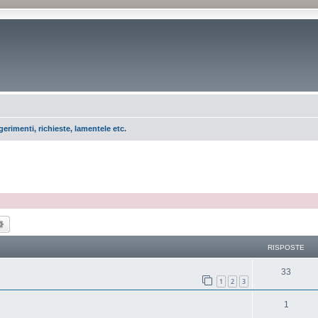
erimenti, richieste, lamentele etc.
ca
Ricerca avanzata
RISPOSTE
33
1
2
3
1