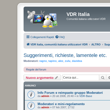
VDR Italia
Comunità italiana utilizzatori VDR
Collegamenti Rapidi
FAQ
VDR Italia, comunità italiana utilizzatori VDR
ALTRO
Sugg
Suggerimenti, richieste, lamentele etc.
Moderatori:
ragno
,
tapino
,
alez
,
zulu
,
davidea
Regole del forum
Cer
Nuovo argomento
ANNUNCI
Info Forum e reimpasto gruppo Moderatori
da
admin
»
20 ott 2008, 20:40
» in
VDR-Base
Moderatori e mini-regolamento
da
admin
»
07 feb 2007, 17:52