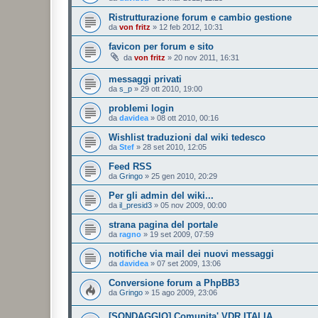
Ristrutturazione forum e cambio gestione
da
von fritz
»
12 feb 2012, 10:31
favicon per forum e sito
da
von fritz
»
20 nov 2011, 16:31
messaggi privati
da
s_p
»
29 ott 2010, 19:00
problemi login
da
davidea
»
08 ott 2010, 00:16
Wishlist traduzioni dal wiki tedesco
da
Stef
»
28 set 2010, 12:05
Feed RSS
da
Gringo
»
25 gen 2010, 20:29
Per gli admin del wiki...
da
il_presid3
»
05 nov 2009, 00:00
strana pagina del portale
da
ragno
»
19 set 2009, 07:59
notifiche via mail dei nuovi messaggi
da
davidea
»
07 set 2009, 13:06
Conversione forum a PhpBB3
da
Gringo
»
15 ago 2009, 23:06
[SONDAGGIO] Comunita' VDR ITALIA