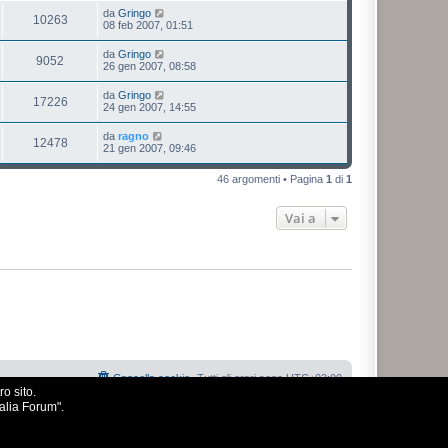
da
Gringo
10263
08 feb 2007, 01:51
da
Gringo
9052
26 gen 2007, 08:58
da
Gringo
17226
24 gen 2007, 14:55
da
ragno
12478
21 gen 2007, 09:46
46 argomenti • Pagina
1
di
1
Vai a
Cancella cookie
Tutti gli orari sono
UTC+02:00
o sito.
talia Forum".