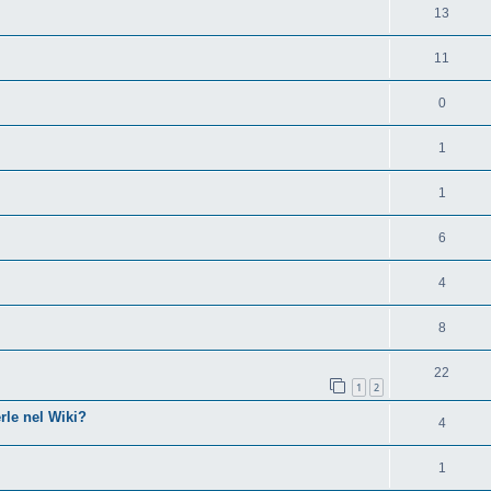
13
11
0
1
1
6
4
8
22
1
2
rle nel Wiki?
4
1