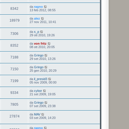
da
ragno
8342
13 feb 2012, 08:55
da
alez
18979
27 nov 2011, 10:41
da
s_p
7306
29 ott 2010, 19:26
da
von fritz
8352
08 ott 2010, 20:05
da
Gringo
7188
29 set 2010, 13:26
da
Gringo
7150
25 gen 2010, 20:29
da
il_presid3
7199
05 nov 2009, 00:00
da
cybor
9334
21 set 2009, 19:05
da
Gringo
7805
07 set 2009, 23:38
da
MAV
27874
03 set 2009, 14:20
da
ragno