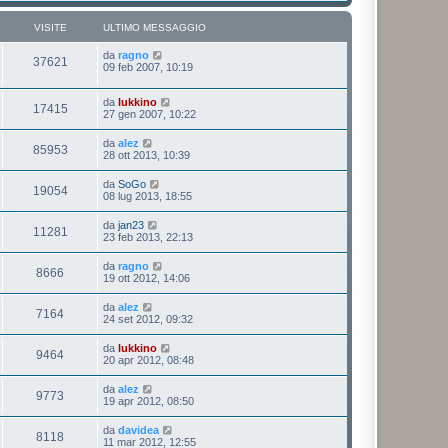
VISITE
ULTIMO MESSAGGIO
da
ragno
37621
09 feb 2007, 10:19
da
lukkino
17415
27 gen 2007, 10:22
da
alez
85953
28 ott 2013, 10:39
da
SoGo
19054
08 lug 2013, 18:55
da
jan23
11281
23 feb 2013, 22:13
da
ragno
8666
19 ott 2012, 14:06
da
alez
7164
24 set 2012, 09:32
da
lukkino
9464
20 apr 2012, 08:48
da
alez
9773
19 apr 2012, 08:50
da
davidea
8118
11 mar 2012, 12:55