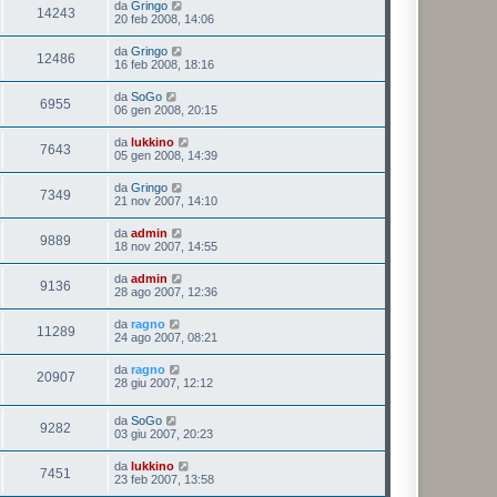
da
Gringo
14243
20 feb 2008, 14:06
da
Gringo
12486
16 feb 2008, 18:16
da
SoGo
6955
06 gen 2008, 20:15
da
lukkino
7643
05 gen 2008, 14:39
da
Gringo
7349
21 nov 2007, 14:10
da
admin
9889
18 nov 2007, 14:55
da
admin
9136
28 ago 2007, 12:36
da
ragno
11289
24 ago 2007, 08:21
da
ragno
20907
28 giu 2007, 12:12
da
SoGo
9282
03 giu 2007, 20:23
da
lukkino
7451
23 feb 2007, 13:58